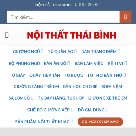
Bỏ
08 - 20:00
NỘI THẤT THÁI BÌNH
qua
Tìm
nội
kiếm:
dung
GIƯỜNG NGỦ
TỦ QUẦN ÁO
BÀN TRANG ĐIỂM
BỘ PHÒNG NGỦ
BÀN ĂN GỖ
BÀN LÀM VIỆC
KỆ TI VI
TỦ GIÀY
QUẦY TIẾP TÂN
TỦ RƯỢU
TỦ THỜ BÀN THỜ
GIƯỜNG TẦNG TRẺ EM
BÀN HỌC CHO BÉ
SOFA NỆM
SA LON GỖ
TỦ BÀY HÀNG, TỦ SHOP
GIƯỜNG XE TRẺ EM
GHẾ BỐ GIƯỜNG XẾP
ĐỒ GIA DỤNG
SẢN PHẨM NỘI THẤT KHÁC
GỌI NGAY 0913916949