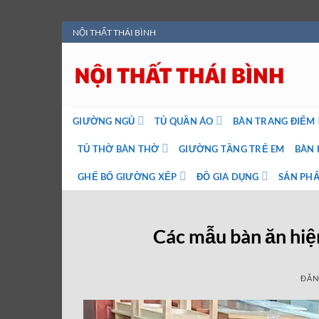
Bỏ
NỘI THẤT THÁI BÌNH
qua
nội
dung
GIƯỜNG NGỦ
TỦ QUẦN ÁO
BÀN TRANG ĐIỂM
TỦ THỜ BÀN THỜ
GIƯỜNG TẦNG TRẺ EM
BÀN 
GHẾ BỐ GIƯỜNG XẾP
ĐỒ GIA DỤNG
SẢN PHẨ
Các mẫu bàn ăn hiệ
ĐĂN