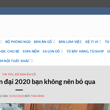
BỘ PHÒNG NGỦ
BÀN ĂN GỖ
BÀN LÀM VIỆC
KỆ TI VI
TỦ
HỌC CHO BÉ
SOFA NỆM
SA LON GỖ
TỦ BÀY HÀNG, TỦ SHOP
G
M NỘI THẤT KHÁC
TIN TỨC
,
BỘ BÀN ĂN GỖ
n đại 2020 bạn không nên bỏ qua
G VÀO
15/02/2020
BỞI
THÁI BÌNH