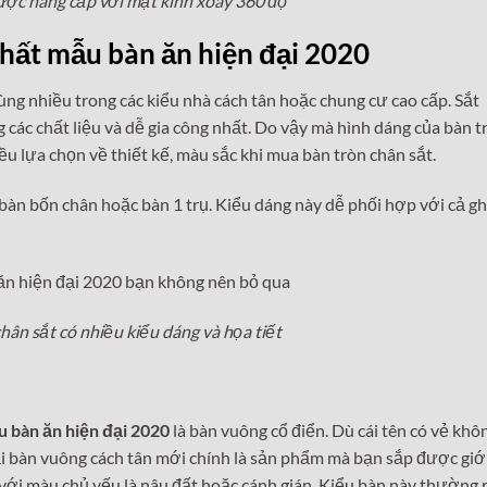
ược nâng cấp với mặt kính xoay 360 độ
nhất mẫu bàn ăn hiện đại 2020
ng nhiều trong các kiểu nhà cách tân hoặc chung cư cao cấp. Sắt
 các chất liệu và dễ gia công nhất. Do vậy mà hình dáng của bàn t
ều lựa chọn về thiết kế, màu sắc khi mua bàn tròn chân sắt.
u bàn bốn chân hoặc bàn 1 trụ. Kiểu dáng này dễ phối hợp với cả g
hân sắt có nhiều kiểu dáng và họa tiết
 bàn ăn hiện đại 2020
là bàn vuông cổ điển. Dù cái tên có vẻ khô
i bàn vuông cách tân mới chính là sản phẩm mà bạn sắp được giớ
ụ với màu chủ yếu là nâu đất hoặc cánh gián. Kiểu bàn này thường 