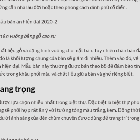
ững căn nhà lâu đời hoặc theo phong cách dinh phủ cổ điển.
n ăn vuông bằng gỗ cao su
hất liệu gỗ và dạng hình vuông cho mặt bàn. Tuy nhiên chân bàn đ
 đó là khối lượng chung của bàn sẽ giảm đi nhiều. Thêm vào đó, vẻ
à hiện đại. Mẫu bàn này thường được bán theo bộ để đảm bảo tí
 trong khâu phối màu và chất liệu giữa bàn và ghế riêng biệt.
sang trọng
ược lựa chọn nhiều nhất trong biệt thự. Đặc biệt là biệt thự ph
ng sẽ phối hợp rất ăn ý với tường tông màu trắng, kem. Đồng thời
 dưới ánh sáng của đèn chùm chuyên được dùng để trang trí trong