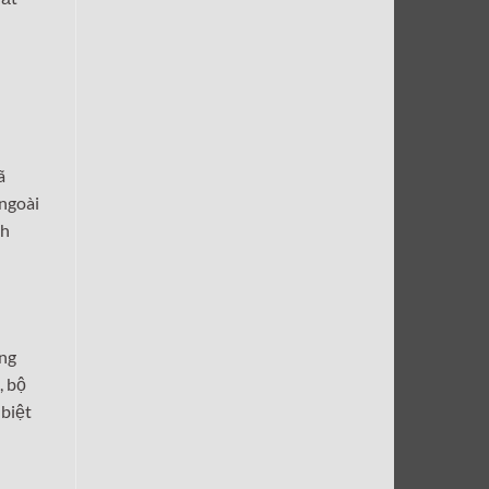
ã
 ngoài
nh
ong
, bộ
 biệt