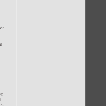
ròn
hế
ng
i
rất