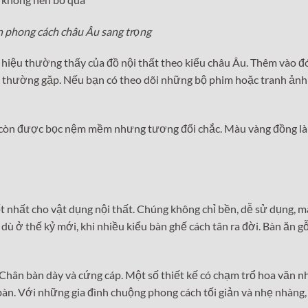
n phong cách châu Âu sang trọng
hiệu thường thấy của đồ nội thất theo kiểu châu Âu. Thêm vào đó
h thường gặp. Nếu bạn có theo dõi những bộ phim hoặc tranh ảnh
ế còn được bọc nệm mềm nhưng tương đối chắc. Màu vàng đồng l
tốt nhất cho vật dụng nội thất. Chúng không chỉ bền, dễ sử dụng, m
 dù ở thế kỷ mới, khi nhiều kiểu bàn ghế cách tân ra đời. Bàn ăn g
 Chân bàn dày và cứng cáp. Một số thiết kế có chạm trổ hoa văn n
n. Với những gia đình chuộng phong cách tối giản và nhẹ nhàng,