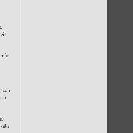
,
 về
à một
à còn
ỗ tự
hỏ
 kiểu