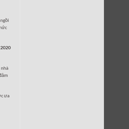
 ngồi
thức
 2020
c nhà
 đảm
ợc ưa