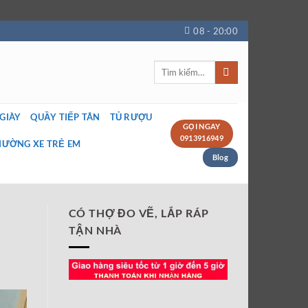
08 - 20:00
Tìm
kiếm:
 GIÀY
QUẦY TIẾP TÂN
TỦ RƯỢU
GỌI NGAY
0913916949
IƯỜNG XE TRẺ EM
Blog
CÓ THỢ ĐO VẼ, LẮP RÁP
TẬN NHÀ