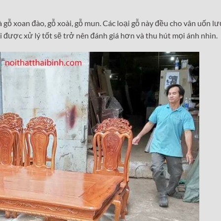
à gỗ xoan đào, gỗ xoài, gỗ mun. Các loại gỗ này đều cho vân uốn l
 được xử lý tốt sẽ trở nên đánh giá hơn và thu hút mọi ánh nhìn.