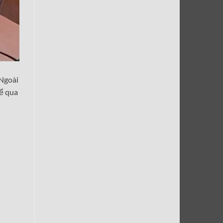
 Ngoài
hể qua