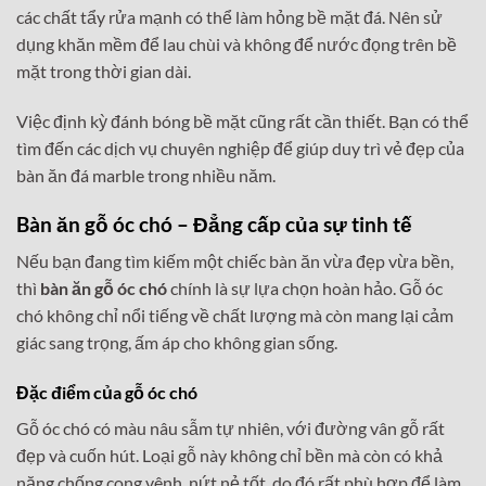
các chất tẩy rửa mạnh có thể làm hỏng bề mặt đá. Nên sử
dụng khăn mềm để lau chùi và không để nước đọng trên bề
mặt trong thời gian dài.
Việc định kỳ đánh bóng bề mặt cũng rất cần thiết. Bạn có thể
tìm đến các dịch vụ chuyên nghiệp để giúp duy trì vẻ đẹp của
bàn ăn đá marble trong nhiều năm.
Bàn ăn gỗ óc chó – Đẳng cấp của sự tinh tế
Nếu bạn đang tìm kiếm một chiếc bàn ăn vừa đẹp vừa bền,
thì
bàn ăn gỗ óc chó
chính là sự lựa chọn hoàn hảo. Gỗ óc
chó không chỉ nổi tiếng về chất lượng mà còn mang lại cảm
giác sang trọng, ấm áp cho không gian sống.
Đặc điểm của gỗ óc chó
Gỗ óc chó có màu nâu sẫm tự nhiên, với đường vân gỗ rất
đẹp và cuốn hút. Loại gỗ này không chỉ bền mà còn có khả
năng chống cong vênh, nứt nẻ tốt, do đó rất phù hợp để làm