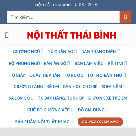
Bỏ
08 - 20:00
NỘI THẤT THÁI BÌNH
qua
Tìm
nội
kiếm:
dung
GIƯỜNG NGỦ
TỦ QUẦN ÁO
BÀN TRANG ĐIỂM
BỘ PHÒNG NGỦ
BÀN ĂN GỖ
BÀN LÀM VIỆC
KỆ TI VI
TỦ GIÀY
QUẦY TIẾP TÂN
TỦ RƯỢU
TỦ THỜ BÀN THỜ
GIƯỜNG TẦNG TRẺ EM
BÀN HỌC CHO BÉ
SOFA NỆM
SA LON GỖ
TỦ BÀY HÀNG, TỦ SHOP
GIƯỜNG XE TRẺ EM
GHẾ BỐ GIƯỜNG XẾP
ĐỒ GIA DỤNG
SẢN PHẨM NỘI THẤT KHÁC
GỌI NGAY 0913916949