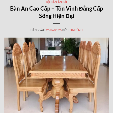
BỘ BÀN ĂN GỖ
Bàn Ăn Cao Cấp – Tôn Vinh Đẳng Cấp
Sống Hiện Đại
ĐĂNG VÀO
26/06/2025
BỞI
THÁI BÌNH