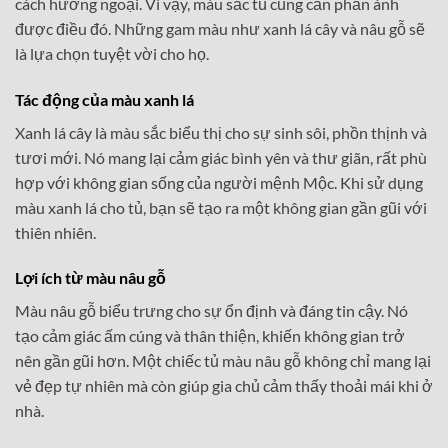
cách hướng ngoại. Vì vậy, màu sắc tủ cũng cần phản ánh
được điều đó. Những gam màu như xanh lá cây và nâu gỗ sẽ
là lựa chọn tuyệt vời cho họ.
Tác động của màu xanh lá
Xanh lá cây là màu sắc biểu thị cho sự sinh sôi, phồn thịnh và
tươi mới. Nó mang lại cảm giác bình yên và thư giãn, rất phù
hợp với không gian sống của người mệnh Mộc. Khi sử dụng
màu xanh lá cho tủ, bạn sẽ tạo ra một không gian gần gũi với
thiên nhiên.
Lợi ích từ màu nâu gỗ
Màu nâu gỗ biểu trưng cho sự ổn định và đáng tin cậy. Nó
tạo cảm giác ấm cúng và thân thiện, khiến không gian trở
nên gần gũi hơn. Một chiếc tủ màu nâu gỗ không chỉ mang lại
vẻ đẹp tự nhiên mà còn giúp gia chủ cảm thấy thoải mái khi ở
nhà.