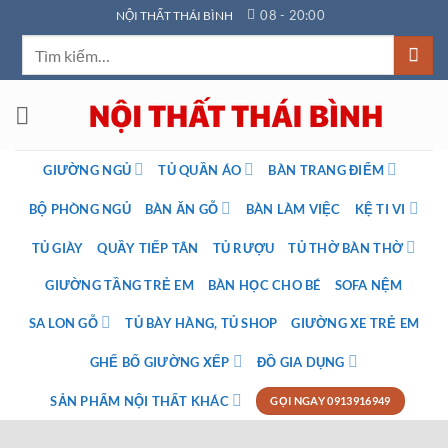
Bỏ
08 - 20:00
NỘI THẤT THÁI BÌNH
qua
Tìm
nội
kiếm:
dung
GIƯỜNG NGỦ
TỦ QUẦN ÁO
BÀN TRANG ĐIỂM
BỘ PHÒNG NGỦ
BÀN ĂN GỖ
BÀN LÀM VIỆC
KỆ TI VI
TỦ GIÀY
QUẦY TIẾP TÂN
TỦ RƯỢU
TỦ THỜ BÀN THỜ
GIƯỜNG TẦNG TRẺ EM
BÀN HỌC CHO BÉ
SOFA NỆM
SA LON GỖ
TỦ BÀY HÀNG, TỦ SHOP
GIƯỜNG XE TRẺ EM
GHẾ BỐ GIƯỜNG XẾP
ĐỒ GIA DỤNG
SẢN PHẨM NỘI THẤT KHÁC
GỌI NGAY 0913916949