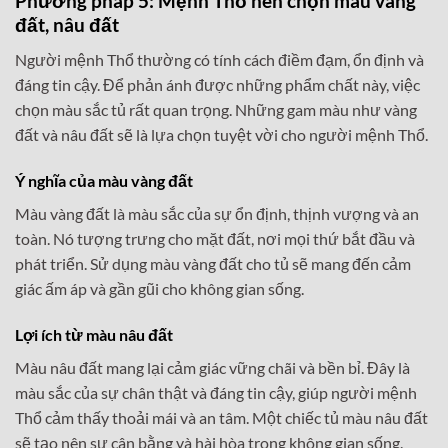
Phương pháp 5: Mệnh Thổ nên chọn màu vàng
đất, nâu đất
Người mệnh Thổ thường có tính cách điềm đạm, ổn định và
đáng tin cậy. Để phản ánh được những phẩm chất này, việc
chọn màu sắc tủ rất quan trọng. Những gam màu như vàng
đất và nâu đất sẽ là lựa chọn tuyệt vời cho người mệnh Thổ.
Ý nghĩa của màu vàng đất
Màu vàng đất là màu sắc của sự ổn định, thịnh vượng và an
toàn. Nó tượng trưng cho mặt đất, nơi mọi thứ bắt đầu và
phát triển. Sử dụng màu vàng đất cho tủ sẽ mang đến cảm
giác ấm áp và gần gũi cho không gian sống.
Lợi ích từ màu nâu đất
Màu nâu đất mang lại cảm giác vững chãi và bền bỉ. Đây là
màu sắc của sự chân thật và đáng tin cậy, giúp người mệnh
Thổ cảm thấy thoải mái và an tâm. Một chiếc tủ màu nâu đất
sẽ tạo nên sự cân bằng và hài hòa trong không gian sống.