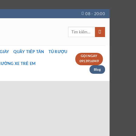
08 - 20:00
Tìm
kiếm:
 GIÀY
QUẦY TIẾP TÂN
TỦ RƯỢU
GỌI NGAY
0913916949
IƯỜNG XE TRẺ EM
Blog