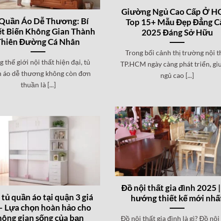
Giường Ngủ Cao Cấp Ở H
Quần Áo Dễ Thương: Bí
Top 15+ Mẫu Đẹp Đẳng C
t Biến Không Gian Thành
2025 Đáng Sở Hữu
Thiên Đường Cá Nhân
Trong bối cảnh thị trường nội t
g thế giới nội thất hiện đại, tủ
TP.HCM ngày càng phát triển, g
 áo dễ thương không còn đơn
ngủ cao [...]
thuần là [...]
Đồ nội thất gia đình 2025 
tủ quần áo tại quận 3 giá
hướng thiết kế mới nhấ
 – Lựa chọn hoàn hảo cho
hông gian sống của bạn
Đồ nội thất gia đình là gì? Đồ nội