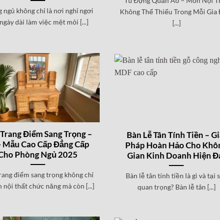
Tủ Đựng Quần Áo – Món Nội T
 ngủ không chỉ là nơi nghỉ ngơi
Không Thể Thiếu Trong Mỗi Gia 
ngày dài làm việc mệt mỏi [...]
[...]
Trang Điểm Sang Trọng –
Bàn Lễ Tân Tính Tiền – Gi
 Mẫu Cao Cấp Đẳng Cấp
Pháp Hoàn Hảo Cho Khô
Cho Phòng Ngủ 2025
Gian Kinh Doanh Hiện Đ
rang điểm sang trọng không chỉ
Bàn lễ tân tính tiền là gì và tại 
 nội thất chức năng mà còn [...]
quan trọng? Bàn lễ tân [...]