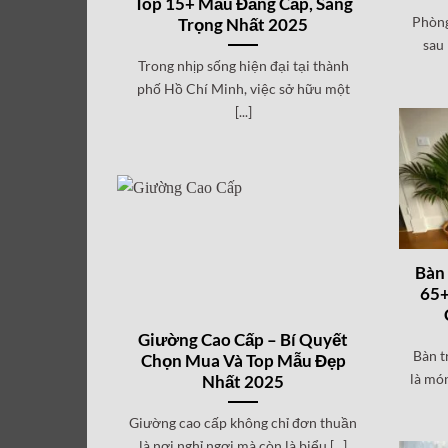
Top 15+ Mẫu Đẳng Cấp, Sang
Phòng
Trọng Nhất 2025
sau 
Trong nhịp sống hiện đại tại thành
phố Hồ Chí Minh, việc sở hữu một
[...]
Bàn 
65+
Giường Cao Cấp – Bí Quyết
Bàn t
Chọn Mua Và Top Mẫu Đẹp
là món
Nhất 2025
Giường cao cấp không chỉ đơn thuần
là nơi nghỉ ngơi mà còn là biểu [...]