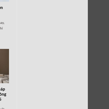
ện
ay,
hỉ
háp
ông
5