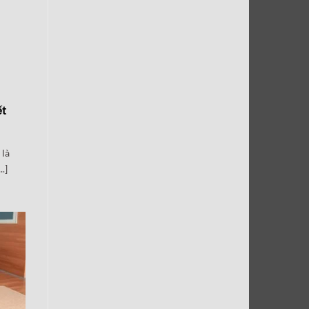
ết
 là
.]