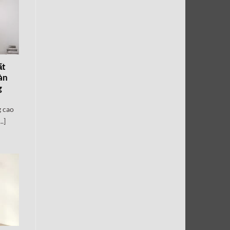
ất
àn
g
g cao
.]