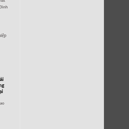
hất
Đình
ải
ng
ại
sao