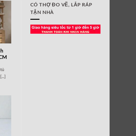
CÓ THỢ ĐO VẼ, LẮP RÁP
TẬN NHÀ
nh
HCM
 tủ
...]