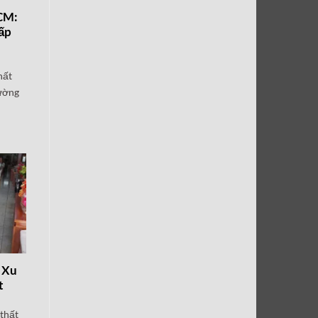
CM:
ấp
hất
iường
| Xu
t
 thất