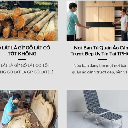
 LÁT LÀ GÌ? GỖ LÁT CÓ
Nơi Bán Tủ Quần Áo Cá
TỐT KHÔNG
Trượt Đẹp Uy Tín Tại TP
 LÁT LÀ GÌ? GỖ LÁT CÓ TỐT
Nếu bạn đang tìm một nơi bán
G GỖ LÁT LÀ GÌ? GỖ LÁT [...]
quần áo cánh trượt đẹp, bền và [