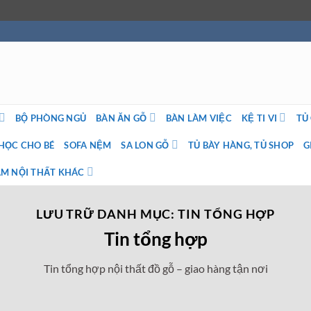
BỘ PHÒNG NGỦ
BÀN ĂN GỖ
BÀN LÀM VIỆC
KỆ TI VI
TỦ
HỌC CHO BÉ
SOFA NỆM
SA LON GỖ
TỦ BÀY HÀNG, TỦ SHOP
G
M NỘI THẤT KHÁC
LƯU TRỮ DANH MỤC:
TIN TỔNG HỢP
Tin tổng hợp
Tin tổng hợp nội thất đồ gỗ – giao hàng tận nơi