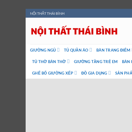
Bỏ
NỘI THẤT THÁI BÌNH
qua
nội
dung
GIƯỜNG NGỦ
TỦ QUẦN ÁO
BÀN TRANG ĐIỂM
TỦ THỜ BÀN THỜ
GIƯỜNG TẦNG TRẺ EM
BÀN 
GHẾ BỐ GIƯỜNG XẾP
ĐỒ GIA DỤNG
SẢN PHẨ