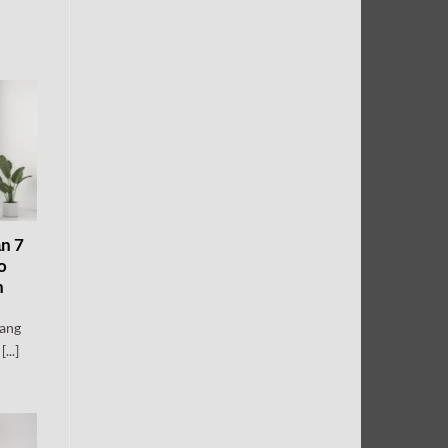
ận 7
o
n
đang
...]