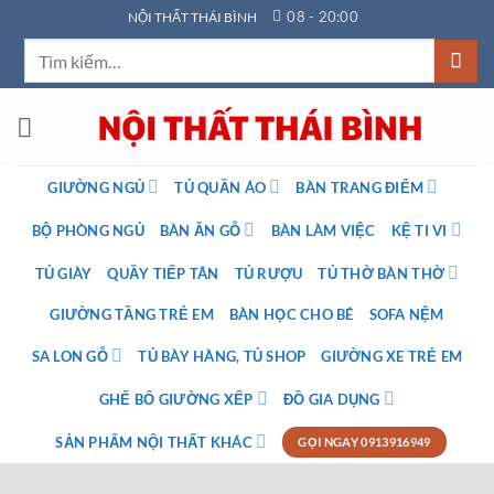
Bỏ
08 - 20:00
NỘI THẤT THÁI BÌNH
qua
Tìm
nội
kiếm:
dung
GIƯỜNG NGỦ
TỦ QUẦN ÁO
BÀN TRANG ĐIỂM
BỘ PHÒNG NGỦ
BÀN ĂN GỖ
BÀN LÀM VIỆC
KỆ TI VI
TỦ GIÀY
QUẦY TIẾP TÂN
TỦ RƯỢU
TỦ THỜ BÀN THỜ
GIƯỜNG TẦNG TRẺ EM
BÀN HỌC CHO BÉ
SOFA NỆM
SA LON GỖ
TỦ BÀY HÀNG, TỦ SHOP
GIƯỜNG XE TRẺ EM
GHẾ BỐ GIƯỜNG XẾP
ĐỒ GIA DỤNG
SẢN PHẨM NỘI THẤT KHÁC
GỌI NGAY 0913916949