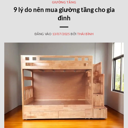
GIƯỜNG TẦNG
9 lý do nên mua giường tầng cho gia
đình
ĐĂNG VÀO
13/07/2025
BỞI
THÁI BÌNH