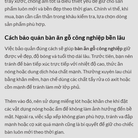
trầy xước, chống ẩm tốt là điều thiết yếu để giữ cho sản
phẩm luôn mới và bền đẹp theo thời gian. Chính vì thế, khi
mua, bạn cần cẩn thận trong khâu kiểm tra, lựa chọn dòng
sản phẩm phù hợp.
Cách bảo quản bàn ăn gỗ công nghiệp bền lâu
Việc bảo quản đúng cách sẽ giúp
bàn ăn gỗ công nghiệp
giữ
được vẻ đẹp, độ bóng và tuổi thọ dài lâu. Trước tiên, bạn nên
tránh để bàn tiếp xúc trực tiếp với nhiệt độ cao, thức ăn
nóng hoặc dung dịch hóa chất mạnh. Thường xuyên lau chùi
bằng khăn mềm, hạn chế dùng các chất tẩy rửa có axit hoặc
cồn mạnh để tránh làm mờ lớp phủ.
Thêm vào đó, nên sử dụng miếng lót hoặc khăn che khi đặt
các vật dụng nóng hoặc ẩm để không làm ảnh hưởng đến bề
mặt. Ngoài ra, việc sắp xếp không gian phù hợp, tránh va đập
mạnh hoặc cọ xát quá mạnh cũng là bí quyết để giữ cho chiếc
bàn luôn mới theo thời gian.