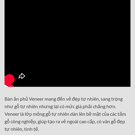
Bàn ăn phủ Veneer mang đến vẻ đẹp tự nhiên, sang trọng
như gỗ tự nhiên nhưng lại có mức giá phải chăng hơn.
Veneer là lớp mỏng gỗ tự nhiên dán lên bề mặt của các tấm
gỗ công nghiệp, giúp tạo ra vẻ ngoài cao cấp, có vân gỗ đẹp
tự nhiên, tinh tế.