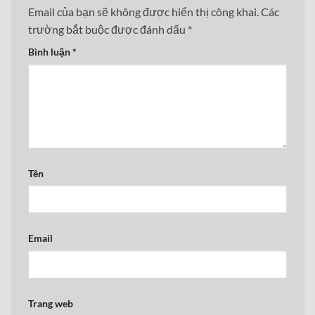
Email của bạn sẽ không được hiển thị công khai.
Các
trường bắt buộc được đánh dấu
*
Bình luận
*
Tên
Email
Trang web