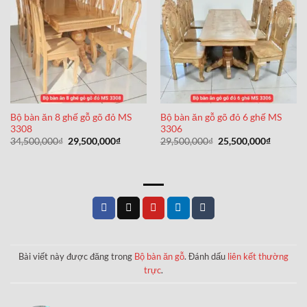
Bộ bàn ăn 8 ghế gỗ gõ đỏ MS
Bộ bàn ăn gỗ gõ đỏ 6 ghế MS
3308
3306
Giá
Giá
Giá
Giá
34,500,000
₫
29,500,000
₫
29,500,000
₫
25,500,000
₫
gốc
hiện
gốc
hiện
là:
tại
là:
tại
34,500,000₫.
là:
29,500,000₫.
là:
29,500,000₫.
25,500,0
Bài viết này được đăng trong
Bộ bàn ăn gỗ
. Đánh dấu
liên kết thường
trực
.