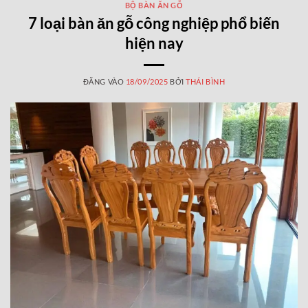
BỘ BÀN ĂN GỖ
7 loại bàn ăn gỗ công nghiệp phổ biến
hiện nay
ĐĂNG VÀO
18/09/2025
BỞI
THÁI BÌNH