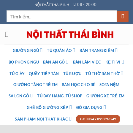
Bỏ
08 - 20:00
NỘI THẤT THÁI BÌNH
qua
Tìm
nội
kiếm:
dung
GIƯỜNG NGỦ
TỦ QUẦN ÁO
BÀN TRANG ĐIỂM
BỘ PHÒNG NGỦ
BÀN ĂN GỖ
BÀN LÀM VIỆC
KỆ TI VI
TỦ GIÀY
QUẦY TIẾP TÂN
TỦ RƯỢU
TỦ THỜ BÀN THỜ
GIƯỜNG TẦNG TRẺ EM
BÀN HỌC CHO BÉ
SOFA NỆM
SA LON GỖ
TỦ BÀY HÀNG, TỦ SHOP
GIƯỜNG XE TRẺ EM
GHẾ BỐ GIƯỜNG XẾP
ĐỒ GIA DỤNG
SẢN PHẨM NỘI THẤT KHÁC
GỌI NGAY 0913916949