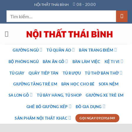
Bỏ
08 - 20:00
NỘI THẤT THÁI BÌNH
qua
Tìm
nội
kiếm:
dung
GIƯỜNG NGỦ
TỦ QUẦN ÁO
BÀN TRANG ĐIỂM
BỘ PHÒNG NGỦ
BÀN ĂN GỖ
BÀN LÀM VIỆC
KỆ TI VI
TỦ GIÀY
QUẦY TIẾP TÂN
TỦ RƯỢU
TỦ THỜ BÀN THỜ
GIƯỜNG TẦNG TRẺ EM
BÀN HỌC CHO BÉ
SOFA NỆM
SA LON GỖ
TỦ BÀY HÀNG, TỦ SHOP
GIƯỜNG XE TRẺ EM
GHẾ BỐ GIƯỜNG XẾP
ĐỒ GIA DỤNG
SẢN PHẨM NỘI THẤT KHÁC
GỌI NGAY 0913916949