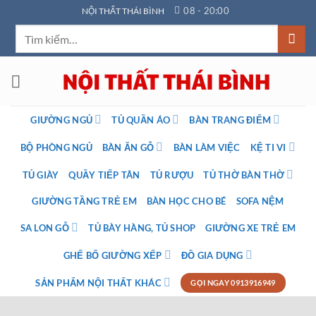
Bỏ
08 - 20:00
NỘI THẤT THÁI BÌNH
qua
Tìm
nội
kiếm:
dung
GIƯỜNG NGỦ
TỦ QUẦN ÁO
BÀN TRANG ĐIỂM
BỘ PHÒNG NGỦ
BÀN ĂN GỖ
BÀN LÀM VIỆC
KỆ TI VI
TỦ GIÀY
QUẦY TIẾP TÂN
TỦ RƯỢU
TỦ THỜ BÀN THỜ
GIƯỜNG TẦNG TRẺ EM
BÀN HỌC CHO BÉ
SOFA NỆM
SA LON GỖ
TỦ BÀY HÀNG, TỦ SHOP
GIƯỜNG XE TRẺ EM
GHẾ BỐ GIƯỜNG XẾP
ĐỒ GIA DỤNG
SẢN PHẨM NỘI THẤT KHÁC
GỌI NGAY 0913916949