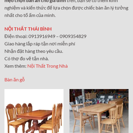
mẹo chọn bàn ăn cho gia đình
trên, bạn sẽ có thêm kinh
nghiệm và kiến thức để lựa chọn được chiếc bàn ăn lý tưởng
nhất cho tổ ấm của mình.
NỘI THẤT THÁI BÌNH
Điện thoại: 0913916949 – 0909354829
Giao hàng lắp ráp tận nơi miễn phí
Nhận đặt hàng theo yêu cầu.
Có thợ đo vẽ tận nhà.
Xem thêm:
Nội Thất Trong Nhà
Bàn ăn gỗ