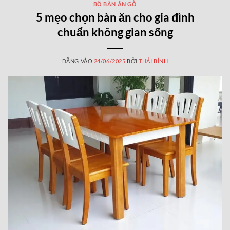
BỘ BÀN ĂN GỖ
5 mẹo chọn bàn ăn cho gia đình
chuẩn không gian sống
ĐĂNG VÀO
24/06/2025
BỞI
THÁI BÌNH