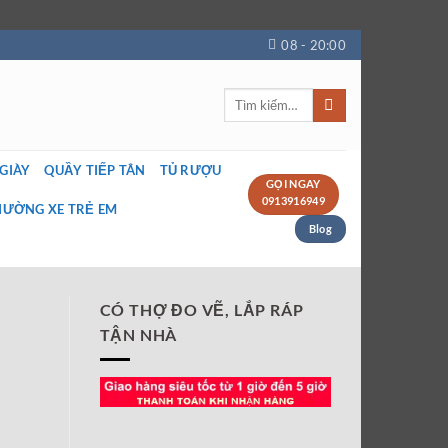
08 - 20:00
Tìm
kiếm:
 GIÀY
QUẦY TIẾP TÂN
TỦ RƯỢU
GỌI NGAY
0913916949
IƯỜNG XE TRẺ EM
Blog
CÓ THỢ ĐO VẼ, LẮP RÁP
TẬN NHÀ