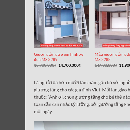
Giường tầng trẻ em hình xe
Mẫu giường tầng đ
đua MS 3289
MS 3288
Giá
Giá
Giá
18,700,000
₫
14,700,000
₫
14,900,000
₫
11,90
gốc
hiện
gốc
là:
tại
là:
18,700,000₫.
là:
14,90
14,700,000₫.
Là người đã hơn mười lăm năm gắn bó với nghề m
giường tầng cho các gia đình Việt. Mỗi lần giao 
thuộc: “Anh ơi, chọn giường tầng cho bé thế nào
toán cần cân nhắc kỹ lưỡng, bởi giường tầng khôn
mỗi ngày.