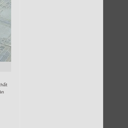
thất
bàn