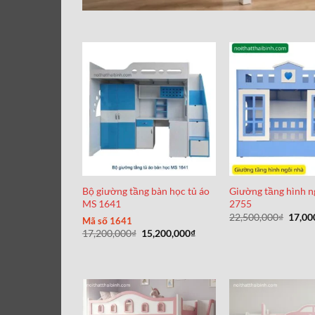
Bộ giường tầng bàn học tủ áo
Giường tầng hình n
MS 1641
2755
Giá
22,500,000
₫
17,00
Mã số 1641
gốc
Giá
Giá
17,200,000
₫
15,200,000
₫
là:
gốc
hiện
22,50
là:
tại
17,200,000₫.
là:
15,200,000₫.