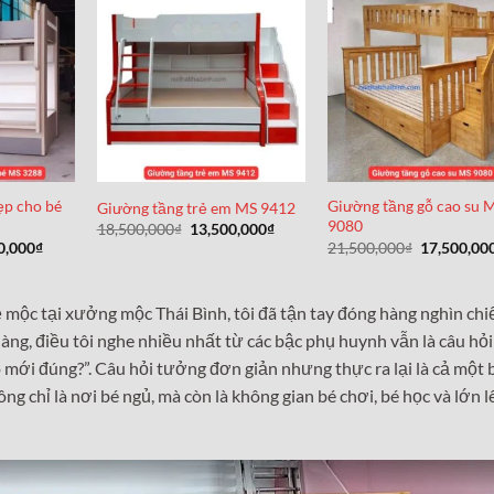
ẹp cho bé
Giường tầng gỗ cao su 
Giường tầng trẻ em MS 9412
9080
Giá
Giá
18,500,000
₫
13,500,000
₫
gốc
hiện
Giá
Giá
0,000
₫
21,500,000
₫
17,500,00
là:
tại
hiện
gốc
18,500,000₫.
là:
tại
là:
13,500,000₫.
0,000₫.
là:
21,500,000
11,900,000₫.
ộc tại xưởng mộc Thái Bình, tôi đã tận tay đóng hàng nghìn chi
hàng, điều tôi nghe nhiều nhất từ các bậc phụ huynh vẫn là câu hỏ
 mới đúng?”. Câu hỏi tưởng đơn giản nhưng thực ra lại là cả một 
g chỉ là nơi bé ngủ, mà còn là không gian bé chơi, bé học và lớn l