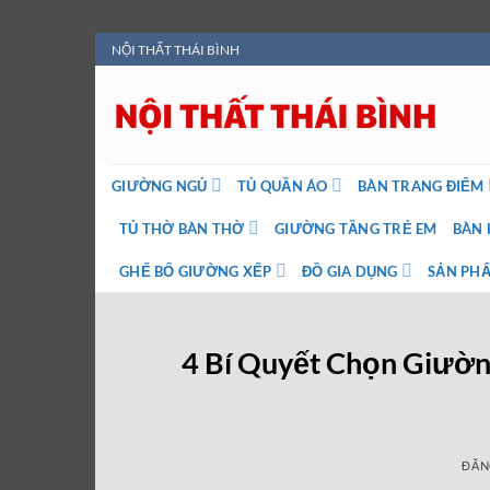
Bỏ
NỘI THẤT THÁI BÌNH
qua
nội
dung
GIƯỜNG NGỦ
TỦ QUẦN ÁO
BÀN TRANG ĐIỂM
TỦ THỜ BÀN THỜ
GIƯỜNG TẦNG TRẺ EM
BÀN 
GHẾ BỐ GIƯỜNG XẾP
ĐỒ GIA DỤNG
SẢN PHẨ
4 Bí Quyết Chọn Giườn
ĐĂN