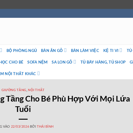
BỘ PHÒNG NGỦ
BÀN ĂN GỖ
BÀN LÀM VIỆC
KỆ TI VI
TỦ
HỌC CHO BÉ
SOFA NỆM
SA LON GỖ
TỦ BÀY HÀNG, TỦ SHOP
G
M NỘI THẤT KHÁC
GIƯỜNG TẦNG
,
NỘI THẤT
g Tầng Cho Bé Phù Hợp Với Mọi Lứa
Tuổi
G VÀO
22/03/2026
BỞI
THÁI BÌNH