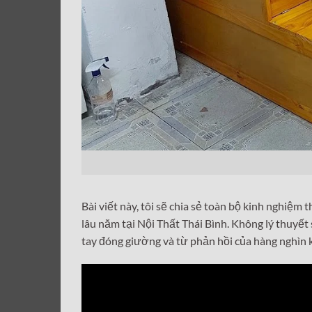
Bài viết này, tôi sẽ chia sẻ toàn bộ kinh nghiệm
lâu năm tại Nội Thất Thái Bình. Không lý thuyết 
tay đóng giường và từ phản hồi của hàng nghìn 