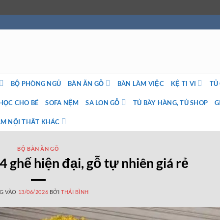
BỘ PHÒNG NGỦ
BÀN ĂN GỖ
BÀN LÀM VIỆC
KỆ TI VI
TỦ
HỌC CHO BÉ
SOFA NỆM
SA LON GỖ
TỦ BÀY HÀNG, TỦ SHOP
G
M NỘI THẤT KHÁC
BỘ BÀN ĂN GỖ
 ghế hiện đại, gỗ tự nhiên giá rẻ
G VÀO
13/06/2026
BỞI
THÁI BÌNH