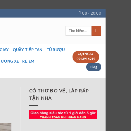
08 - 20:00
Tìm
kiếm:
 GIÀY
QUẦY TIẾP TÂN
TỦ RƯỢU
GỌI NGAY
0913916949
IƯỜNG XE TRẺ EM
Blog
CÓ THỢ ĐO VẼ, LẮP RÁP
TẬN NHÀ