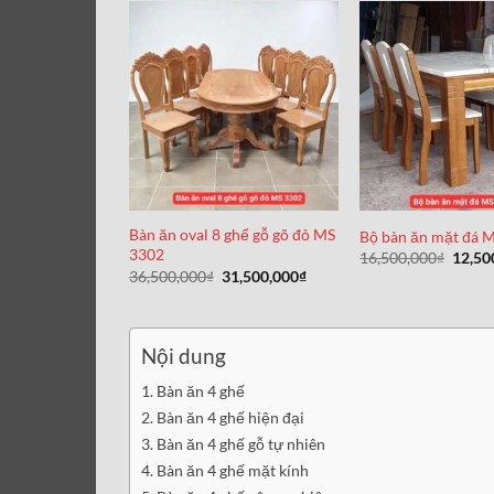
22,500,000₫.
Bàn ăn oval 8 ghế gỗ gõ đỏ MS
Bộ bàn ăn mặt đá 
3302
Giá
16,500,000
₫
12,50
gốc
Giá
Giá
36,500,000
₫
31,500,000
₫
là:
gốc
hiện
16,50
là:
tại
36,500,000₫.
là:
31,500,000₫.
Nội dung
Bàn ăn 4 ghế
Bàn ăn 4 ghế hiện đại
Bàn ăn 4 ghế gỗ tự nhiên
Bàn ăn 4 ghế mặt kính