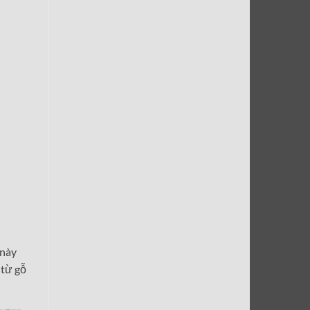
 này
 từ gỗ