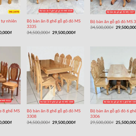
 tự nhiên
Bộ bàn ăn 8 ghế gỗ gõ đỏ MS
Bộ bàn ăn gỗ gõ đỏ MS 
3335
Giá
34,500,000
₫
29,500,00
gốc
Giá
Giá
Giá
0,000
₫
34,500,000
₫
29,500,000
₫
là:
hiện
gốc
hiện
34,500,000
tại
là:
tại
0,000₫.
là:
34,500,000₫.
là:
11,800,000₫.
29,500,000₫.
e 8 ghế MS
Bộ bàn ăn 8 ghế gỗ gõ đỏ MS
Bộ bàn ăn gỗ gõ đỏ 6 gh
3308
3306
Giá
Giá
Giá
Giá
0,000
₫
34,500,000
₫
29,500,000
₫
29,500,000
₫
25,500,00
hiện
gốc
hiện
gốc
tại
là:
tại
là:
0,000₫.
là:
34,500,000₫.
là:
29,500,000