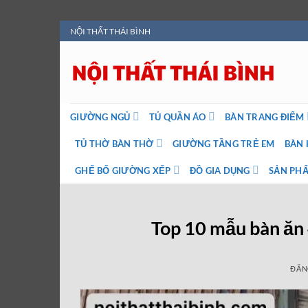
Bỏ
NỘI THẤT THÁI BÌNH
qua
nội
dung
GIƯỜNG NGỦ
TỦ QUẦN ÁO
BÀN TRANG ĐIỂM
TỦ THỜ BÀN THỜ
GIƯỜNG TẦNG TRẺ EM
BÀN 
GHẾ BỐ GIƯỜNG XẾP
ĐỒ GIA DỤNG
SẢN PHẨ
Top 10 mẫu bàn ăn 4
ĐĂN