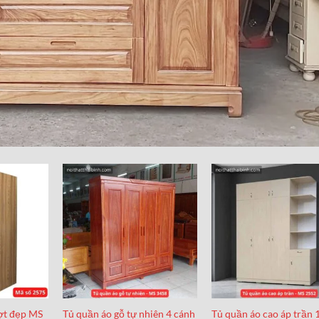
ợt đẹp MS
Tủ quần áo gỗ tự nhiên 4 cánh
Tủ quần áo cao áp trần