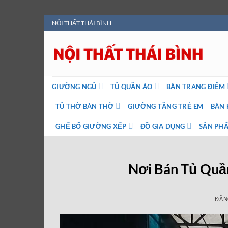
Bỏ
NỘI THẤT THÁI BÌNH
qua
nội
dung
GIƯỜNG NGỦ
TỦ QUẦN ÁO
BÀN TRANG ĐIỂM
TỦ THỜ BÀN THỜ
GIƯỜNG TẦNG TRẺ EM
BÀN 
GHẾ BỐ GIƯỜNG XẾP
ĐỒ GIA DỤNG
SẢN PHẨ
Nơi Bán Tủ Quần
ĐĂN