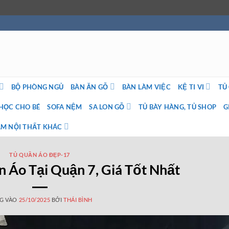
BỘ PHÒNG NGỦ
BÀN ĂN GỖ
BÀN LÀM VIỆC
KỆ TI VI
TỦ
HỌC CHO BÉ
SOFA NỆM
SA LON GỖ
TỦ BÀY HÀNG, TỦ SHOP
G
M NỘI THẤT KHÁC
TỦ QUẦN ÁO ĐẸP-17
 Áo Tại Quận 7, Giá Tốt Nhất
G VÀO
25/10/2025
BỞI
THÁI BÌNH