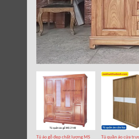
Tủ áo gỗ đẹp chất lượng MS
Tủ quần áo cửa trư