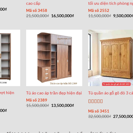
cao cấp
tối ưu diện tích phòng n
Giá
000
₫
Mã số 3458
Mã số 2552
hiện
Giá
Giá
Giá
21,500,000
₫
16,500,000
₫
11,500,000
₫
9,500,000
tại
gốc
hiện
gốc
00₫.
là:
là:
tại
là:
6,500,000₫.
21,500,000₫.
là:
11,500,000
16,500,000₫.
ượt hiện
Tủ áo cao áp trần đẹp hiện đại
Tủ quần áo gỗ gõ đỏ 3 c
Mã số 2389
Giá
Giá
15,500,000
₫
13,500,000
₫
Được xếp
gốc
hiện
Giá
000
₫
Mã số 3451
hạng
5
5 sao
là:
tại
hiện
Giá
32,500,000
₫
27,500,00
15,500,000₫.
là:
tại
gốc
13,500,000₫.
00₫.
là:
là:
6,500,000₫.
32,500,000