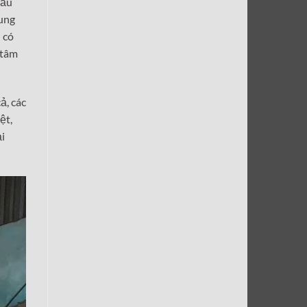
mẫu
cung
 có
 tâm
ả, các
ệt,
ải