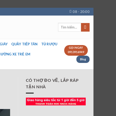
08 - 20:00
Tìm
kiếm:
 GIÀY
QUẦY TIẾP TÂN
TỦ RƯỢU
GỌI NGAY
0913916949
IƯỜNG XE TRẺ EM
Blog
CÓ THỢ ĐO VẼ, LẮP RÁP
TẬN NHÀ