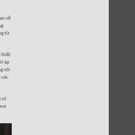
cao về
ng
ng từ
 thất
ời áp
g sôi
 các
 có
mua