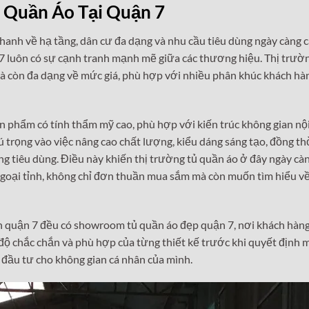
ủ Quần Áo Tại Quận 7
hanh về hạ tầng, dân cư đa dạng và nhu cầu tiêu dùng ngày càng 
ận 7 luôn có sự cạnh tranh mạnh mẽ giữa các thương hiệu. Thị trườ
à còn đa dạng về mức giá, phù hợp với nhiều phân khúc khách hà
 phẩm có tính thẩm mỹ cao, phù hợp với kiến trúc không gian nội
ú trọng vào việc nâng cao chất lượng, kiểu dáng sáng tạo, đồng th
 tiêu dùng. Điều này khiến thị trường tủ quần áo ở đây ngày càn
ngoại tỉnh, không chỉ đơn thuần mua sắm mà còn muốn tìm hiểu về
ín quận 7 đều có showroom tủ quần áo đẹp quận 7, nơi khách hàng
ử độ chắc chắn và phù hợp của từng thiết kế trước khi quyết định 
 đầu tư cho không gian cá nhân của mình.