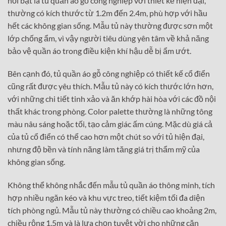
nổi bật là tủ quần áo gỗ công nghiệp với thiết kế hiện đại,
thường có kích thước từ 1.2m đến 2.4m, phù hợp với hầu
hết các không gian sống. Mẫu tủ này thường được sơn một
lớp chống ẩm, vì vậy người tiêu dùng yên tâm về khả năng
bảo vệ quần áo trong điều kiện khí hậu dễ bị ẩm ướt.
Bên cạnh đó, tủ quần áo gỗ công nghiệp có thiết kế cổ điển
cũng rất được yêu thích. Mẫu tủ này có kích thước lớn hơn,
với những chi tiết tinh xảo và ăn khớp hài hòa với các đồ nội
thất khác trong phòng. Color palette thường là những tông
màu nâu sáng hoặc tối, tạo cảm giác ấm cúng. Mặc dù giá cả
của tủ cổ điển có thể cao hơn một chút so với tủ hiện đại,
nhưng độ bền và tính năng làm tăng giá trị thẩm mỹ của
không gian sống.
Không thể không nhắc đến mẫu tủ quần áo thông minh, tích
hợp nhiều ngăn kéo và khu vực treo, tiết kiệm tối đa diện
tích phòng ngủ. Mẫu tủ này thường có chiều cao khoảng 2m,
chiều rộng 1.5m và là lựa chọn tuyệt vời cho những căn