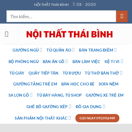
Bỏ
08 - 20:00
NỘI THẤT THÁI BÌNH
qua
Tìm
nội
kiếm:
dung
GIƯỜNG NGỦ
TỦ QUẦN ÁO
BÀN TRANG ĐIỂM
BỘ PHÒNG NGỦ
BÀN ĂN GỖ
BÀN LÀM VIỆC
KỆ TI VI
TỦ GIÀY
QUẦY TIẾP TÂN
TỦ RƯỢU
TỦ THỜ BÀN THỜ
GIƯỜNG TẦNG TRẺ EM
BÀN HỌC CHO BÉ
SOFA NỆM
SA LON GỖ
TỦ BÀY HÀNG, TỦ SHOP
GIƯỜNG XE TRẺ EM
GHẾ BỐ GIƯỜNG XẾP
ĐỒ GIA DỤNG
SẢN PHẨM NỘI THẤT KHÁC
GỌI NGAY 0913916949