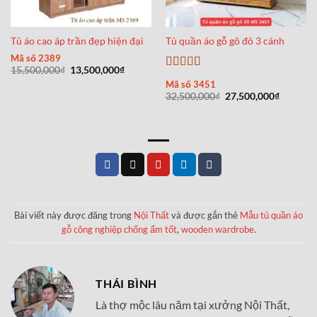
Tủ áo cao áp trần đẹp hiện đại
Tủ quần áo gỗ gõ đỏ 3 cánh
Mã số 2389
Giá
Giá
15,500,000
₫
13,500,000
₫
Được xếp
gốc
hiện
Mã số 3451
là:
tại
hạng
5
5 sao
Giá
Giá
32,500,000
₫
27,500,000
₫
15,500,000₫.
là:
gốc
hiện
13,500,000₫.
là:
tại
32,500,000₫.
là:
27,500,0
Bài viết này được đăng trong
Nội Thất
và được gắn thẻ
Mẫu tủ quần áo
gỗ công nghiệp chống ẩm tốt
,
wooden wardrobe
.
THÁI BÌNH
Là thợ mộc lâu năm tại xưởng Nội Thất,