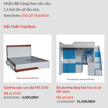
Nhận đặt hàng theo yêu cầu.
Có thợ đo vẽ tận nhà.
Xem thêm:
Đồ Gỗ Thái Bình
Nội Thất Thái Bình
Bộ giường tầng bàn học tủ áo
Giường ngủ cao cấp MS 2150
MS 1641
Mã số 2150
Giá
Giá
Mã số 1641
8,000,000
₫
6,000,000
₫
gốc
hiện
Giá
Giá
17,200,000
₫
15,200,000
₫
là:
tại
gốc
hiện
8,000,000₫.
là:
là:
tại