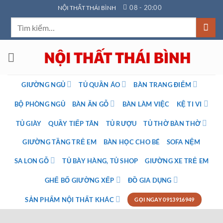
Bỏ
08 - 20:00
NỘI THẤT THÁI BÌNH
qua
Tìm
nội
kiếm:
dung
GIƯỜNG NGỦ
TỦ QUẦN ÁO
BÀN TRANG ĐIỂM
BỘ PHÒNG NGỦ
BÀN ĂN GỖ
BÀN LÀM VIỆC
KỆ TI VI
TỦ GIÀY
QUẦY TIẾP TÂN
TỦ RƯỢU
TỦ THỜ BÀN THỜ
GIƯỜNG TẦNG TRẺ EM
BÀN HỌC CHO BÉ
SOFA NỆM
SA LON GỖ
TỦ BÀY HÀNG, TỦ SHOP
GIƯỜNG XE TRẺ EM
GHẾ BỐ GIƯỜNG XẾP
ĐỒ GIA DỤNG
SẢN PHẨM NỘI THẤT KHÁC
GỌI NGAY 0913916949