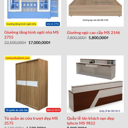
Giường tầng hình ngôi nhà MS
Giường ngủ cao cấp MS 2146
2755
Giá
Giá
7,800,000
₫
5,800,000
₫
gốc
hiện
Giá
Giá
22,500,000
₫
17,000,000
₫
là:
tại
gốc
hiện
7,800,000₫.
là:
là:
tại
5,800,000₫
22,500,000₫.
là:
17,000,000₫.
Tủ quần áo cửa trượt đẹp MS
Quầy lễ tân khách sạn đẹp
2575
tphcm MS 9812