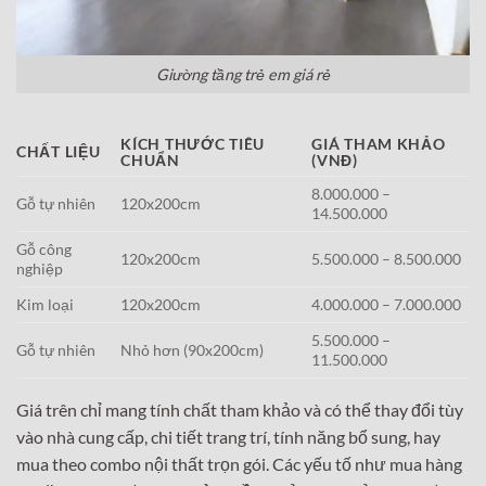
Giường tầng trẻ em giá rẻ
KÍCH THƯỚC TIÊU
GIÁ THAM KHẢO
CHẤT LIỆU
CHUẨN
(VNĐ)
8.000.000 –
Gỗ tự nhiên
120x200cm
14.500.000
Gỗ công
120x200cm
5.500.000 – 8.500.000
nghiệp
Kim loại
120x200cm
4.000.000 – 7.000.000
5.500.000 –
Gỗ tự nhiên
Nhỏ hơn (90x200cm)
11.500.000
Giá trên chỉ mang tính chất tham khảo và có thể thay đổi tùy
vào nhà cung cấp, chi tiết trang trí, tính năng bổ sung, hay
mua theo combo nội thất trọn gói. Các yếu tố như mua hàng