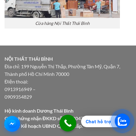
Cửa hàng Nội Thất Thái Bình
NỘI THẤT THÁI BÌNH
Địa chỉ: 199 Nguyễn Thị Thập, Phường Tân Mỹ, Quận 7,
Thành phố Hồ Chí Minh 70000
Điện thoại:
0913916949
–
0909354829
Hộ kinh doanh Dương Thái Bình
Giấy chứng nhận ĐKKD số 41G8047461 do Phòng Tài
Chat hỗ trợ
chính – Kế hoạch UBND Quận 7 cấp.