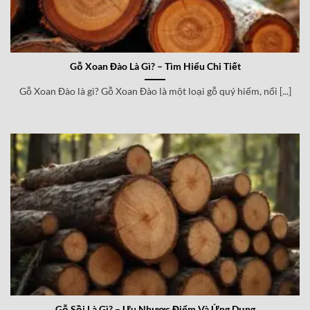
Gỗ Xoan Đào Là Gì? – Tìm Hiểu Chi Tiết
Gỗ Xoan Đào là gì? Gỗ Xoan Đào là một loại gỗ quý hiếm, nổi [...]
Gỗ Sồi Là Gì? – Ưu Nhược Điểm Và Ứng Dụng