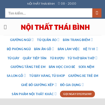
Bỏ
08 - 20:00
NỘI THẤT THÁI BÌNH
qua
Tìm
nội
kiếm:
dung
GIƯỜNG NGỦ
TỦ QUẦN ÁO
BÀN TRANG ĐIỂM
BỘ PHÒNG NGỦ
BÀN ĂN GỖ
BÀN LÀM VIỆC
KỆ TI VI
TỦ GIÀY
QUẦY TIẾP TÂN
TỦ RƯỢU
TỦ THỜ BÀN THỜ
GIƯỜNG TẦNG TRẺ EM
BÀN HỌC CHO BÉ
SOFA NỆM
SA LON GỖ
TỦ BÀY HÀNG, TỦ SHOP
GIƯỜNG XE TRẺ EM
GHẾ BỐ GIƯỜNG XẾP
ĐỒ GIA DỤNG
SẢN PHẨM NỘI THẤT KHÁC
GỌI NGAY 0913916949