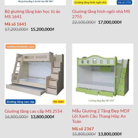
Bộ giường tầng bàn học tủ áo
Giường tầng hình ngôi nhà MS
MS 1641
2755
Giá
Giá
22,500,000
₫
17,000,000
₫
Mã số 1641
gốc
hiện
Giá
Giá
17,200,000
₫
15,200,000
₫
là:
tại
gốc
hiện
22,500,000₫.
là:
là:
tại
17,000,0
17,200,000₫.
là:
15,200,000₫.
Mẫu Giường 2 Tầng Đẹp MDF
Giường tầng cao cấp MS 2554
Lõi Xanh Cầu Thang Hộp An
Giá
Giá
16,800,000
₫
13,800,000
₫
gốc
hiện
Toàn
là:
tại
16,800,000₫.
là:
Mã số 2367
13,800,000₫.
Giá
Giá
15,800,000
₫
13,800,000
₫
gốc
hiện