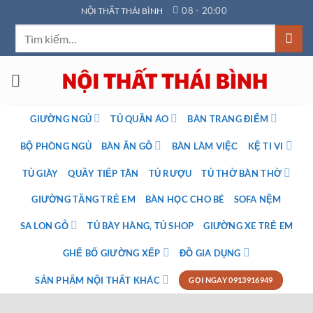
Bỏ
08 - 20:00
NỘI THẤT THÁI BÌNH
qua
Tìm
nội
kiếm:
dung
GIƯỜNG NGỦ
TỦ QUẦN ÁO
BÀN TRANG ĐIỂM
BỘ PHÒNG NGỦ
BÀN ĂN GỖ
BÀN LÀM VIỆC
KỆ TI VI
TỦ GIÀY
QUẦY TIẾP TÂN
TỦ RƯỢU
TỦ THỜ BÀN THỜ
GIƯỜNG TẦNG TRẺ EM
BÀN HỌC CHO BÉ
SOFA NỆM
SA LON GỖ
TỦ BÀY HÀNG, TỦ SHOP
GIƯỜNG XE TRẺ EM
GHẾ BỐ GIƯỜNG XẾP
ĐỒ GIA DỤNG
SẢN PHẨM NỘI THẤT KHÁC
GỌI NGAY 0913916949