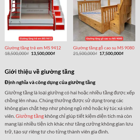
Giường tầng trẻ em MS 9412
Giường tầng gỗ cao su MS 9080
Giá
Giá
Giá
Giá
18,500,000
₫
13,500,000
₫
21,500,000
₫
17,500,000
₫
gốc
hiện
gốc
hiện
là:
tại
là:
tại
18,500,000₫.
là:
21,500,000₫.
là:
13,500,000₫.
17,500,0
Giới thiệu về giường tầng
Định nghĩa và công dụng của giường tầng
Giường tầng là loại giường có hai hoặc nhiều tầng được xếp
chồng lên nhau. Chúng thường được sử dụng trong các
không gian chật hẹp như phòng ngủ nhỏ hoặc ký túc xá sinh
viên.
Giường tầng
không chỉ giúp tiết kiệm diện tích mà còn
mang lại nhiều tiện ích khác như tăng cường không gian lưu
trữ, tạo sự riêng tư cho từng thành viên gia đình.