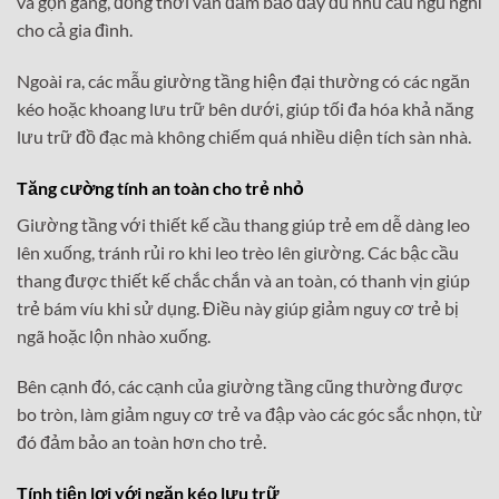
và gọn gàng, đồng thời vẫn đảm bảo đầy đủ nhu cầu ngủ nghỉ
cho cả gia đình.
Ngoài ra, các mẫu giường tầng hiện đại thường có các ngăn
kéo hoặc khoang lưu trữ bên dưới, giúp tối đa hóa khả năng
lưu trữ đồ đạc mà không chiếm quá nhiều diện tích sàn nhà.
Tăng cường tính an toàn cho trẻ nhỏ
Giường tầng với thiết kế cầu thang giúp trẻ em dễ dàng leo
lên xuống, tránh rủi ro khi leo trèo lên giường. Các bậc cầu
thang được thiết kế chắc chắn và an toàn, có thanh vịn giúp
trẻ bám víu khi sử dụng. Điều này giúp giảm nguy cơ trẻ bị
ngã hoặc lộn nhào xuống.
Bên cạnh đó, các cạnh của giường tầng cũng thường được
bo tròn, làm giảm nguy cơ trẻ va đập vào các góc sắc nhọn, từ
đó đảm bảo an toàn hơn cho trẻ.
Tính tiện lợi với ngăn kéo lưu trữ