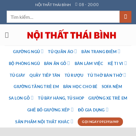
Bỏ
08 - 20:00
NỘI THẤT THÁI BÌNH
qua
Tìm
nội
kiếm:
dung
GIƯỜNG NGỦ
TỦ QUẦN ÁO
BÀN TRANG ĐIỂM
BỘ PHÒNG NGỦ
BÀN ĂN GỖ
BÀN LÀM VIỆC
KỆ TI VI
TỦ GIÀY
QUẦY TIẾP TÂN
TỦ RƯỢU
TỦ THỜ BÀN THỜ
GIƯỜNG TẦNG TRẺ EM
BÀN HỌC CHO BÉ
SOFA NỆM
SA LON GỖ
TỦ BÀY HÀNG, TỦ SHOP
GIƯỜNG XE TRẺ EM
GHẾ BỐ GIƯỜNG XẾP
ĐỒ GIA DỤNG
SẢN PHẨM NỘI THẤT KHÁC
GỌI NGAY 0913916949