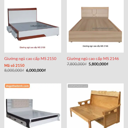
Giường ngủ cao cấp MS 2150
Giường ngủ cao cấp MS 2146
Giá
Giá
7,800,000
₫
5,800,000
₫
Mã số 2150
gốc
hiện
Giá
Giá
8,000,000
₫
6,000,000
₫
là:
tại
gốc
hiện
7,800,000₫.
là:
là:
tại
5,800,000₫
8,000,000₫.
là:
6,000,000₫.