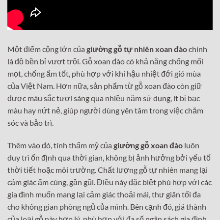
Một điểm cộng lớn của
giường gỗ tự nhiên xoan đào
chính
là độ bền bỉ vượt trội. Gỗ xoan đào có khả năng chống mối
mọt, chống ẩm tốt, phù hợp với khí hậu nhiệt đới gió mùa
của Việt Nam. Hơn nữa, sản phẩm từ gỗ xoan đào còn giữ
được màu sắc tươi sáng qua nhiều năm sử dụng, ít bị bạc
màu hay nứt nẻ, giúp người dùng yên tâm trong việc chăm
sóc và bảo trì.
Thêm vào đó, tính thẩm mỹ của
giường gỗ xoan đào
luôn
duy trì ổn định qua thời gian, không bị ảnh hưởng bởi yếu tố
thời tiết hoặc môi trường. Chất lượng gỗ tự nhiên mang lại
cảm giác ấm cúng, gần gũi. Điều này đặc biệt phù hợp với các
gia đình muốn mang lại cảm giác thoải mái, thư giãn tối đa
cho không gian phòng ngủ của mình. Bên cạnh đó, giá thành
của loại gỗ này hợp lý, phù hợp với đa số ngân sách gia đình