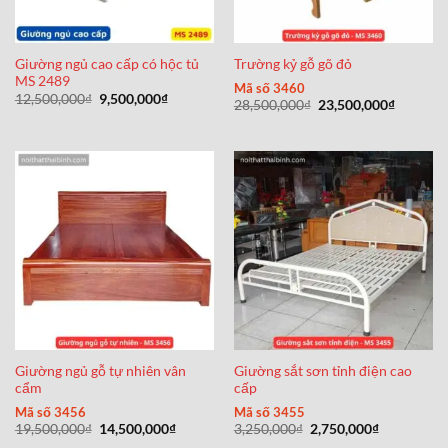
Giường ngủ cao cấp có hộc tủ
Trường kỷ gỗ gõ đỏ
MS 2489
Mã số 3460
Giá
Giá
12,500,000
₫
9,500,000
₫
Giá
Giá
28,500,000
₫
23,500,000
₫
gốc
hiện
gốc
hiện
là:
tại
là:
tại
12,500,000₫.
là:
28,500,000₫.
là:
9,500,000₫.
23,500,0
Giường ngủ gỗ tự nhiên vân
Giường sắt sơn tỉnh điện cao
cẩm
cấp
Mã số 3456
Mã số 3455
Giá
Giá
Giá
Giá
19,500,000
₫
14,500,000
₫
3,250,000
₫
2,750,000
₫
gốc
hiện
gốc
hiện