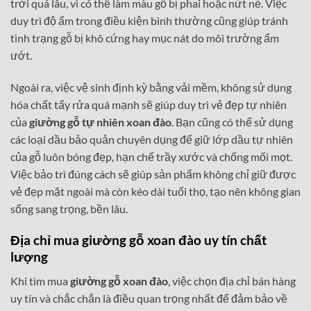
trời quá lâu, vì có thể làm màu gỗ bị phai hoặc nứt nẻ. Việc
duy trì độ ẩm trong điều kiện bình thường cũng giúp tránh
tình trạng gỗ bị khô cứng hay mục nát do môi trường ẩm
ướt.
Ngoài ra, việc vệ sinh định kỳ bằng vải mềm, không sử dụng
hóa chất tẩy rửa quá mạnh sẽ giúp duy trì vẻ đẹp tự nhiên
của
giường gỗ tự nhiên xoan đào
. Bạn cũng có thể sử dụng
các loại dầu bảo quản chuyên dụng để giữ lớp dầu tự nhiên
của gỗ luôn bóng đẹp, hạn chế trầy xước và chống mối mọt.
Việc bảo trì đúng cách sẽ giúp sản phẩm không chỉ giữ được
vẻ đẹp mặt ngoài mà còn kéo dài tuổi thọ, tạo nên không gian
sống sang trọng, bền lâu.
Địa chỉ mua giường gỗ xoan đào uy tín chất
lượng
Khi tìm mua
giường gỗ xoan đào
, việc chọn địa chỉ bán hàng
uy tín và chắc chắn là điều quan trọng nhất để đảm bảo về