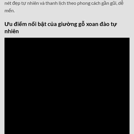
nét đẹp tự nhiên và thanh lịch theo phong cách gần gũi, dễ
mến.
Ưu điểm nổi bật của giường gỗ xoan đào tự
nhiên