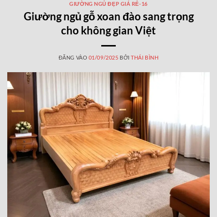
GIƯỜNG NGỦ ĐẸP GIÁ RẺ-16
Giường ngủ gỗ xoan đào sang trọng
cho không gian Việt
ĐĂNG VÀO
01/09/2025
BỞI
THÁI BÌNH