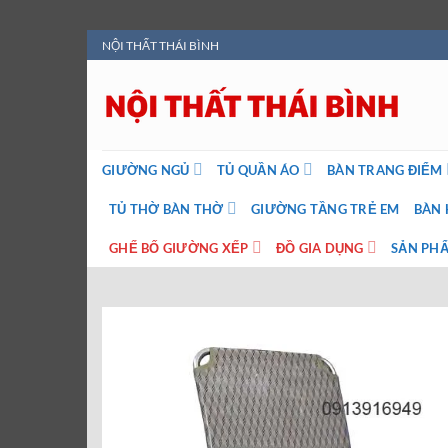
Bỏ
NỘI THẤT THÁI BÌNH
qua
nội
dung
GIƯỜNG NGỦ
TỦ QUẦN ÁO
BÀN TRANG ĐIỂM
TỦ THỜ BÀN THỜ
GIƯỜNG TẦNG TRẺ EM
BÀN 
GHẾ BỐ GIƯỜNG XẾP
ĐỒ GIA DỤNG
SẢN PHẨ