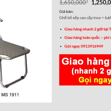
Giá
1,650,000
1,250,
₫
gốc
Giá bán:
là:
Ghế bố xếp cao cấp inox =
1,6
1,650,0
Giao hàng nhanh 2 giờ tại
Giao hàng toàn quốc – phí
Gọi ngay 0913916949