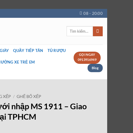
08 - 20:00
Tìm
kiếm:
 GIÀY
QUẦY TIẾP TÂN
TỦ RƯỢU
GỌI NGAY
0913916949
IƯỜNG XE TRẺ EM
Blog
G XẾP
/
GHẾ BỐ XẾP
lưới nhập MS 1911 – Giao
 tại TPHCM