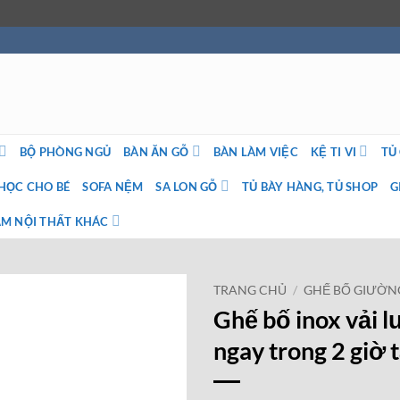
BỘ PHÒNG NGỦ
BÀN ĂN GỖ
BÀN LÀM VIỆC
KỆ TI VI
TỦ
HỌC CHO BÉ
SOFA NỆM
SA LON GỖ
TỦ BÀY HÀNG, TỦ SHOP
G
M NỘI THẤT KHÁC
TRANG CHỦ
/
GHẾ BỐ GIƯỜN
Ghế bố inox vải 
ngay trong 2 giờ