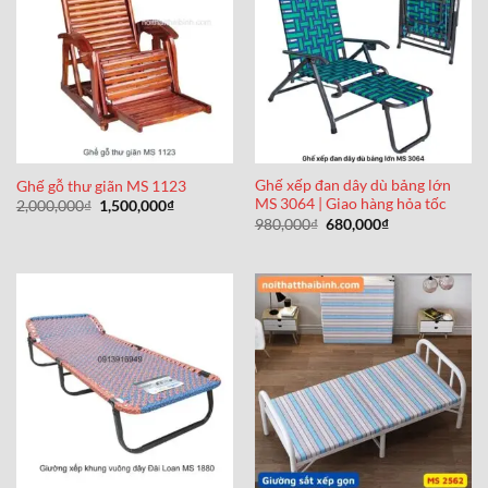
Ghế xếp đan dây dù bảng lớn
Ghế gỗ thư giãn MS 1123
MS 3064 | Giao hàng hỏa tốc
Giá
Giá
2,000,000
₫
1,500,000
₫
gốc
hiện
Giá
Giá
980,000
₫
680,000
₫
là:
tại
gốc
hiện
2,000,000₫.
là:
là:
tại
1,500,000₫.
980,000₫.
là:
680,000₫.