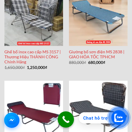
Ghế bố inox cao cấp MS 3157 |
Giường bố sơn điện MS 2838 |
Thương Hiệu THÀNH CÔNG
GIAO HỎA TỐC TPHCM
Chính Hãng
Giá
Giá
880,000
₫
680,000
₫
gốc
hiện
Giá
Giá
1,650,000
₫
1,250,000
₫
là:
tại
gốc
hiện
880,000₫.
là:
là:
tại
680,000₫.
1,650,000₫.
là:
1,250,000₫.
Chat hỗ trợ