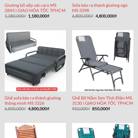
Giường bố xếp vải caro MS
Sofa kéo ra thành giường ngủ
2843 | GIAO HỎA TỐC TPHCM
MS 3398
Giá
Giá
Giá
Giá
1,380,000
₫
1,180,000
₫
6,800,000
₫
4,800,000
₫
gốc
hiện
gốc
hiện
là:
tại
là:
tại
1,380,000₫.
là:
6,800,000₫.
là:
1,180,000₫.
4,800,000₫
Ghế sofa kéo ra thành giường
Ghế Bố Nằm Sơn Tĩnh Điện MS
thông minh MS 3326
3130 | GIAO HỎA TỐC TPHCM
Giá
Giá
Giá
Giá
6,800,000
₫
4,800,000
₫
950,000
₫
850,000
₫
gốc
hiện
gốc
hiện
là:
tại
là:
tại
6,800,000₫.
là:
950,000₫.
là:
4,800,000₫.
850,000₫.