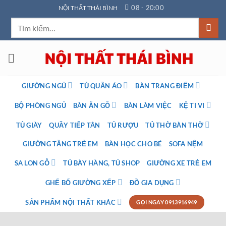
Bỏ
08 - 20:00
NỘI THẤT THÁI BÌNH
qua
Tìm
nội
kiếm:
dung
GIƯỜNG NGỦ
TỦ QUẦN ÁO
BÀN TRANG ĐIỂM
BỘ PHÒNG NGỦ
BÀN ĂN GỖ
BÀN LÀM VIỆC
KỆ TI VI
TỦ GIÀY
QUẦY TIẾP TÂN
TỦ RƯỢU
TỦ THỜ BÀN THỜ
GIƯỜNG TẦNG TRẺ EM
BÀN HỌC CHO BÉ
SOFA NỆM
SA LON GỖ
TỦ BÀY HÀNG, TỦ SHOP
GIƯỜNG XE TRẺ EM
GHẾ BỐ GIƯỜNG XẾP
ĐỒ GIA DỤNG
SẢN PHẨM NỘI THẤT KHÁC
GỌI NGAY 0913916949