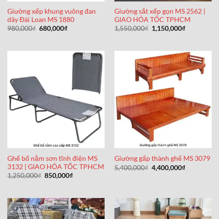
Giường xếp khung vuông đan
Giường sắt xếp gọn MS 2562 |
dây Đài Loan MS 1880
GIAO HỎA TỐC TPHCM
Giá
Giá
Giá
Giá
980,000
₫
680,000
₫
1,550,000
₫
1,150,000
₫
gốc
hiện
gốc
hiện
là:
tại
là:
tại
980,000₫.
là:
1,550,000₫.
là:
680,000₫.
1,150,000₫
Ghế bố nằm sơn tĩnh điện MS
Giường gấp thành ghế MS 3079
3132 | GIAO HỎA TỐC TPHCM
Giá
Giá
5,400,000
₫
4,400,000
₫
gốc
hiện
Giá
Giá
1,250,000
₫
850,000
₫
là:
tại
gốc
hiện
5,400,000₫.
là:
là:
tại
4,400,000₫
1,250,000₫.
là:
850,000₫.