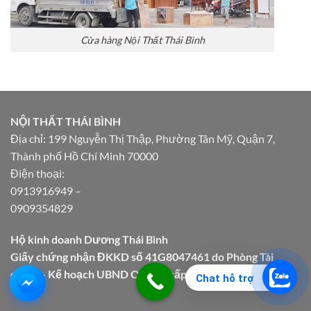
Cửa hàng Nội Thất Thái Bình
NỘI THẤT THÁI BÌNH
Địa chỉ: 199 Nguyễn Thị Thập, Phường Tân Mỹ, Quận 7,
Thành phố Hồ Chí Minh 70000
Điện thoại:
0913916949
–
0909354829
Hộ kinh doanh Dương Thái Bình
Giấy chứng nhận ĐKKD số 41G8047461 do Phòng Tài
chính – Kế hoạch UBND Quận 7 cấp.
Chat hỗ trợ