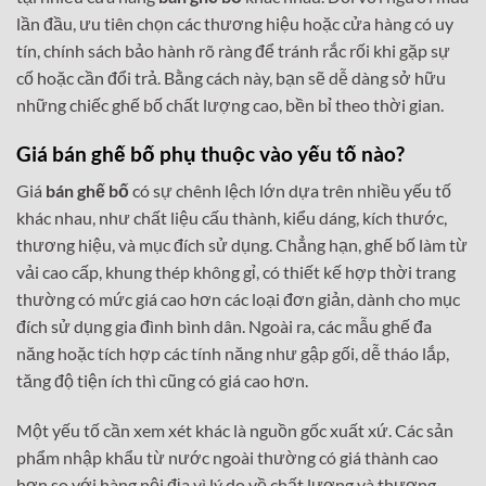
lần đầu, ưu tiên chọn các thương hiệu hoặc cửa hàng có uy
tín, chính sách bảo hành rõ ràng để tránh rắc rối khi gặp sự
cố hoặc cần đổi trả. Bằng cách này, bạn sẽ dễ dàng sở hữu
những chiếc ghế bố chất lượng cao, bền bỉ theo thời gian.
Giá bán ghế bố phụ thuộc vào yếu tố nào?
Giá
bán ghế bố
có sự chênh lệch lớn dựa trên nhiều yếu tố
khác nhau, như chất liệu cấu thành, kiểu dáng, kích thước,
thương hiệu, và mục đích sử dụng. Chẳng hạn, ghế bố làm từ
vải cao cấp, khung thép không gỉ, có thiết kế hợp thời trang
thường có mức giá cao hơn các loại đơn giản, dành cho mục
đích sử dụng gia đình bình dân. Ngoài ra, các mẫu ghế đa
năng hoặc tích hợp các tính năng như gập gối, dễ tháo lắp,
tăng độ tiện ích thì cũng có giá cao hơn.
Một yếu tố cần xem xét khác là nguồn gốc xuất xứ. Các sản
phẩm nhập khẩu từ nước ngoài thường có giá thành cao
hơn so với hàng nội địa vì lý do về chất lượng và thương