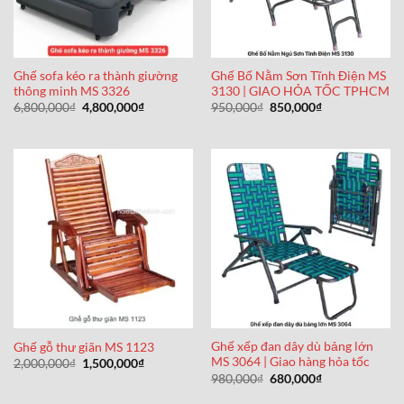
Ghế sofa kéo ra thành giường
Ghế Bố Nằm Sơn Tĩnh Điện MS
thông minh MS 3326
3130 | GIAO HỎA TỐC TPHCM
Giá
Giá
Giá
Giá
6,800,000
₫
4,800,000
₫
950,000
₫
850,000
₫
gốc
hiện
gốc
hiện
là:
tại
là:
tại
6,800,000₫.
là:
950,000₫.
là:
4,800,000₫.
850,000₫.
Ghế xếp đan dây dù bảng lớn
Ghế gỗ thư giãn MS 1123
MS 3064 | Giao hàng hỏa tốc
Giá
Giá
2,000,000
₫
1,500,000
₫
gốc
hiện
Giá
Giá
980,000
₫
680,000
₫
là:
tại
gốc
hiện
2,000,000₫.
là:
là:
tại