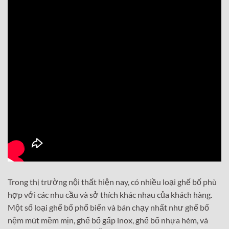
Trong thị trường nội thất hiện nay, có nhiều loại ghế bố phù
hợp với các nhu cầu và sở thích khác nhau của khách hàng.
Một số loại ghế bố phổ biến và bán chạy nhất như ghế bố
nệm mút mềm mịn, ghế bố gấp inox, ghế bố nhựa hèm, và