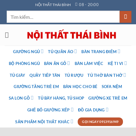
Bỏ
08 - 20:00
NỘI THẤT THÁI BÌNH
qua
Tìm
nội
kiếm:
dung
GIƯỜNG NGỦ
TỦ QUẦN ÁO
BÀN TRANG ĐIỂM
BỘ PHÒNG NGỦ
BÀN ĂN GỖ
BÀN LÀM VIỆC
KỆ TI VI
TỦ GIÀY
QUẦY TIẾP TÂN
TỦ RƯỢU
TỦ THỜ BÀN THỜ
GIƯỜNG TẦNG TRẺ EM
BÀN HỌC CHO BÉ
SOFA NỆM
SA LON GỖ
TỦ BÀY HÀNG, TỦ SHOP
GIƯỜNG XE TRẺ EM
GHẾ BỐ GIƯỜNG XẾP
ĐỒ GIA DỤNG
SẢN PHẨM NỘI THẤT KHÁC
GỌI NGAY 0913916949