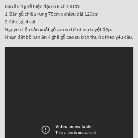
Bàn ăn 4 ghế hiện đại có kích thước
1. Bàn gỗ chiều rộng 75cm x chiều dài 120cm
2. Ghế gỗ 4 cái
Nguyên liệu sản xuất gỗ cao su tự nhiên tuyệt đẹp.
Nhận đặt bộ bàn ăn 4 ghế gỗ cao su kích thước theo yêu cầu.