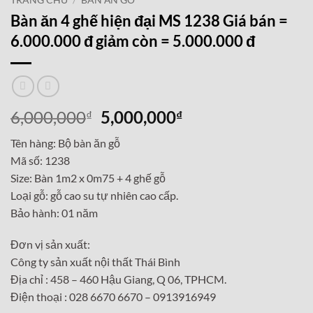
TRANG CHỦ
/
BÀN ĂN GỖ
Bàn ăn 4 ghế hiện đại MS 1238 Giá bán =
6.000.000 đ giảm còn = 5.000.000 đ
Giá
Giá
6,000,000
5,000,000
₫
₫
gốc
hiện
Tên hàng: Bộ bàn ăn gỗ
là:
tại
Mã số: 1238
6,000,000₫.
là:
Size: Bàn 1m2 x 0m75 + 4 ghế gỗ
5,000,000₫.
Loại gỗ: gỗ cao su tự nhiên cao cấp.
Bảo hành: 01 năm
Đơn vị sản xuất:
Công ty sản xuất nội thất Thái Bình
Địa chỉ : 458 – 460 Hậu Giang, Q 06, TPHCM.
Điện thoại : 028 6670 6670 – 0913916949