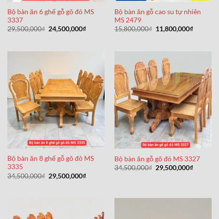
Bộ bàn ăn 6 ghế gỗ gõ đỏ MS
Bộ bàn ăn gỗ cao su tự nhiên
3337
MS 2479
Giá
Giá
Giá
Giá
29,500,000
₫
24,500,000
₫
15,800,000
₫
11,800,000
₫
gốc
hiện
gốc
hiện
là:
tại
là:
tại
29,500,000₫.
là:
15,800,000₫.
là:
24,500,000₫.
11,800,0
Bộ bàn ăn 8 ghế gỗ gõ đỏ MS
Bộ bàn ăn gỗ gõ đỏ MS 3327
3335
Giá
Giá
34,500,000
₫
29,500,000
₫
gốc
hiện
Giá
Giá
34,500,000
₫
29,500,000
₫
là:
tại
gốc
hiện
34,500,000₫.
là:
là:
tại
29,500,0
34,500,000₫.
là:
29,500,000₫.