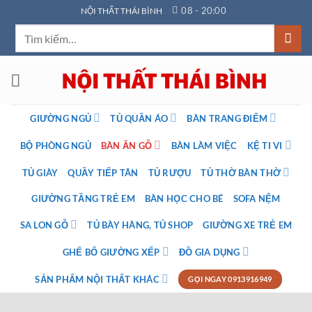
Bỏ
08 - 20:00
NỘI THẤT THÁI BÌNH
qua
Tìm
nội
kiếm:
dung
GIƯỜNG NGỦ
TỦ QUẦN ÁO
BÀN TRANG ĐIỂM
BỘ PHÒNG NGỦ
BÀN ĂN GỖ
BÀN LÀM VIỆC
KỆ TI VI
TỦ GIÀY
QUẦY TIẾP TÂN
TỦ RƯỢU
TỦ THỜ BÀN THỜ
GIƯỜNG TẦNG TRẺ EM
BÀN HỌC CHO BÉ
SOFA NỆM
SA LON GỖ
TỦ BÀY HÀNG, TỦ SHOP
GIƯỜNG XE TRẺ EM
GHẾ BỐ GIƯỜNG XẾP
ĐỒ GIA DỤNG
SẢN PHẨM NỘI THẤT KHÁC
GỌI NGAY 0913916949