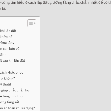
y cùng tìm hiểu 6 cách lắp đặt giường tầng chắc chắn nhất để có t
 bỉ.
khi lắp đặt
 khớp nối
ường tầng
an can bảo vệ
 định
ít sau khi lắp đặt
 cách khắc phục
ầng không?
kỹ thuật
ố giúp chắc chắn hơn
ể tăng tuổi thọ
ường tầng sắt
o an toàn khi sử dụng?