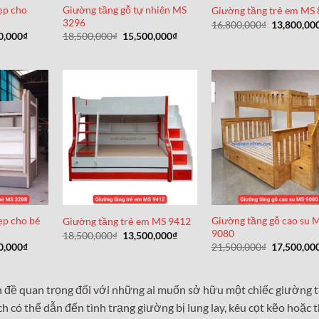
ẹp cho
Giường tầng gỗ tự nhiên MS
Giường tầng trẻ em MS
3296
Giá
16,800,000
₫
13,800,00
gốc
Giá
Giá
Giá
0,000
₫
18,500,000
₫
15,500,000
₫
là:
hiện
gốc
hiện
16,800,000
tại
là:
tại
0,000₫.
là:
18,500,000₫.
là:
11,500,000₫.
15,500,000₫.
ẹp cho bé
Giường tầng gỗ cao su 
Giường tầng trẻ em MS 9412
9080
Giá
Giá
18,500,000
₫
13,500,000
₫
gốc
hiện
Giá
Giá
0,000
₫
21,500,000
₫
17,500,00
là:
tại
hiện
gốc
18,500,000₫.
là:
tại
là:
13,500,000₫.
0,000₫.
là:
21,500,000
11,900,000₫.
n đề quan trọng đối với những ai muốn sở hữu một chiếc giường 
ch có thể dẫn đến tình trạng giường bị lung lay, kêu cọt kẽo hoặc