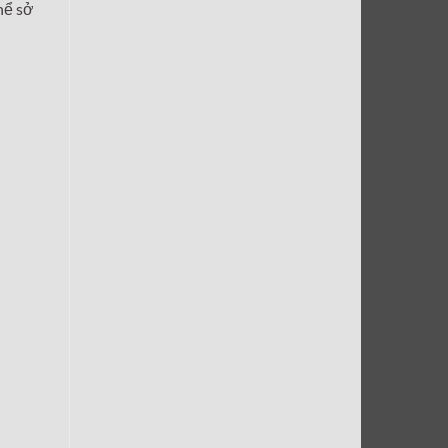
hể sở