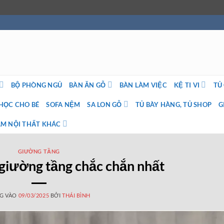
BỘ PHÒNG NGỦ
BÀN ĂN GỖ
BÀN LÀM VIỆC
KỆ TI VI
TỦ
HỌC CHO BÉ
SOFA NỆM
SA LON GỖ
TỦ BÀY HÀNG, TỦ SHOP
G
M NỘI THẤT KHÁC
GIƯỜNG TẦNG
 giường tầng chắc chắn nhất
G VÀO
09/03/2025
BỞI
THÁI BÌNH