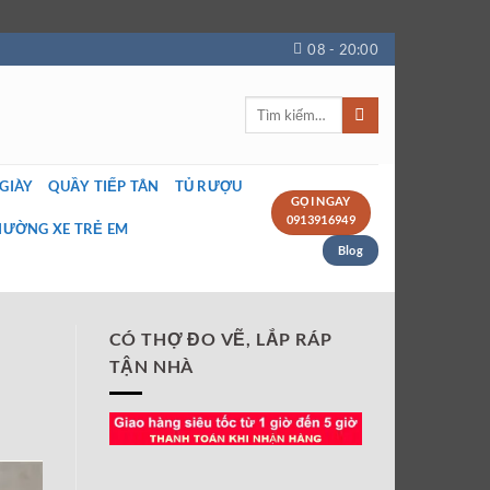
08 - 20:00
Tìm
kiếm:
 GIÀY
QUẦY TIẾP TÂN
TỦ RƯỢU
GỌI NGAY
0913916949
IƯỜNG XE TRẺ EM
Blog
CÓ THỢ ĐO VẼ, LẮP RÁP
TẬN NHÀ