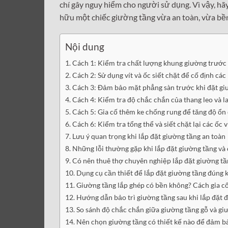
chí gây nguy hiểm cho người sử dụng. Vì vậy, hã
hữu một chiếc giường tầng vừa an toàn, vừa bền
Nội dung
Cách 1: Kiểm tra chất lượng khung giường trước 
Cách 2: Sử dụng vít và ốc siết chặt để cố định các
Cách 3: Đảm bảo mặt phẳng sàn trước khi đặt gi
Cách 4: Kiểm tra độ chắc chắn của thang leo và l
Cách 5: Gia cố thêm ke chống rung để tăng độ ổn
Cách 6: Kiểm tra tổng thể và siết chặt lại các ốc v
Lưu ý quan trọng khi lắp đặt giường tầng an toàn
Những lỗi thường gặp khi lắp đặt giường tầng và
Có nên thuê thợ chuyên nghiệp lắp đặt giường t
Dụng cụ cần thiết để lắp đặt giường tầng đúng 
Giường tầng lắp ghép có bền không? Cách gia c
Hướng dẫn bảo trì giường tầng sau khi lắp đặt đ
So sánh độ chắc chắn giữa giường tầng gỗ và gi
Nên chọn giường tầng có thiết kế nào để đảm bả