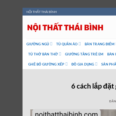
Bỏ
NỘI THẤT THÁI BÌNH
qua
nội
dung
GIƯỜNG NGỦ
TỦ QUẦN ÁO
BÀN TRANG ĐIỂM
TỦ THỜ BÀN THỜ
GIƯỜNG TẦNG TRẺ EM
BÀN 
GHẾ BỐ GIƯỜNG XẾP
ĐỒ GIA DỤNG
SẢN PHẨ
6 cách lắp đặt
ĐĂN