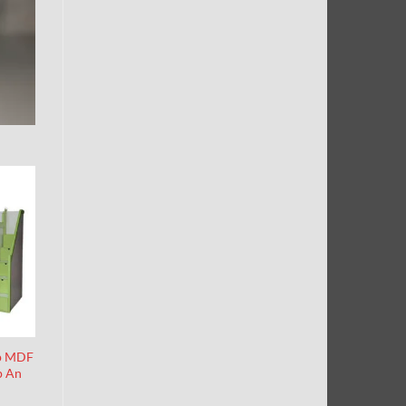
p MDF
p An