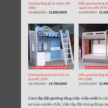
Giường tầng gỗ tự nhiên MS
Mẫu giường tầng đ
2886
người lớn MS 2970
Giá
Giá
Giá
15,800,000
₫
12,800,000
₫
14,500,000
₫
11,50
gốc
hiện
gốc
là:
tại
là:
15,800,000₫.
là:
14,50
12,800,000₫.
Giường tầng trẻ em hình xe
Mẫu giường tầng đ
đua MS 3289
MS 3288
Giá
Giá
Giá
18,700,000
₫
14,700,000
₫
14,900,000
₫
11,90
gốc
hiện
gốc
là:
tại
là:
18,700,000₫.
là:
14,90
14,700,000₫.
Cách lắp đặt giường tầng chắc chắn nhất
là vấ
an toàn và bền chắc. Việc lắp đặt không đúng cá