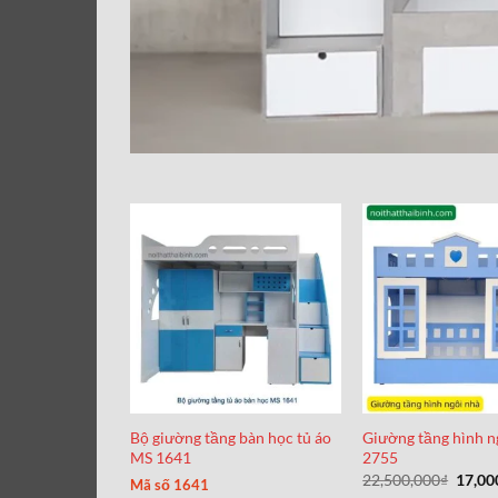
Bộ giường tầng bàn học tủ áo
Giường tầng hình n
MS 1641
2755
Giá
22,500,000
₫
17,00
Mã số 1641
gốc