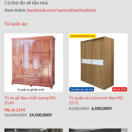
Có thợ đo vẽ tận nhà.
Xem thêm:
facebook.com/vannoithatthaibinh
Tủ quần áo
Tủ áo gỗ đẹp chất lượng MS
Tủ quần áo cửa trượt đẹp MS
2149
2575
Giá
Giá
8,500,000
₫
6,500,000
₫
Mã số 2149
gốc
hiện
Giá
Giá
16,500,000
₫
14,500,000
₫
là:
tại
gốc
hiện
8,500,000₫.
là:
là:
tại
6,500,000₫
16,500,000₫.
là:
14,500,000₫.