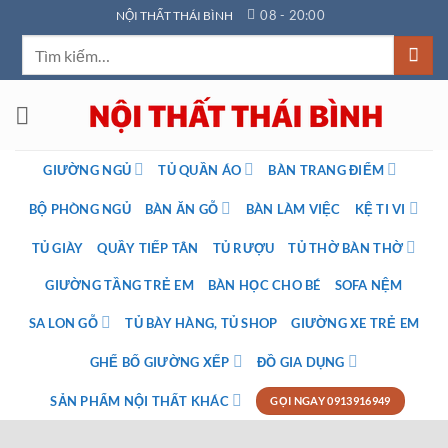
Bỏ
08 - 20:00
NỘI THẤT THÁI BÌNH
qua
Tìm
nội
kiếm:
dung
GIƯỜNG NGỦ
TỦ QUẦN ÁO
BÀN TRANG ĐIỂM
BỘ PHÒNG NGỦ
BÀN ĂN GỖ
BÀN LÀM VIỆC
KỆ TI VI
TỦ GIÀY
QUẦY TIẾP TÂN
TỦ RƯỢU
TỦ THỜ BÀN THỜ
GIƯỜNG TẦNG TRẺ EM
BÀN HỌC CHO BÉ
SOFA NỆM
SA LON GỖ
TỦ BÀY HÀNG, TỦ SHOP
GIƯỜNG XE TRẺ EM
GHẾ BỐ GIƯỜNG XẾP
ĐỒ GIA DỤNG
SẢN PHẨM NỘI THẤT KHÁC
GỌI NGAY 0913916949