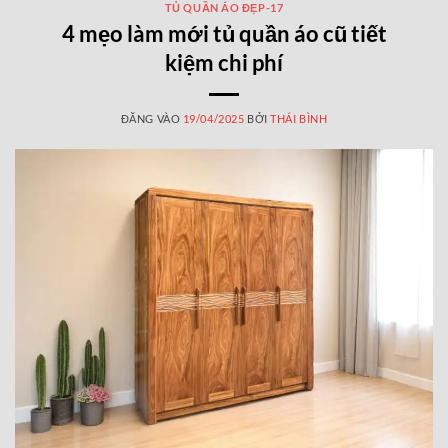
TỦ QUẦN ÁO ĐẸP-17
4 mẹo làm mới tủ quần áo cũ tiết
kiệm chi phí
ĐĂNG VÀO
19/04/2025
BỞI
THÁI BÌNH