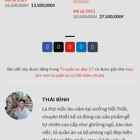
Giá
Giá
15,500,000
₫
13,500,000
₫
Được xếp
gốc
hiện
Mã số 3451
là:
tại
hạng
5
5 sao
Giá
Giá
32,500,000
₫
27,500,000
₫
15,500,000₫.
là:
gốc
hiện
13,500,000₫.
là:
tại
32,500,000₫.
là:
27,500,0
Bài viết này được đăng trong
Tủ quần áo đẹp-17
và được gắn thẻ
mẹo
làm mới tủ quần áo cũ tiết kiệm chi phí
.
THÁI BÌNH
Là thợ mộc lâu năm tại xưởng Nội Thất,
chuyên thiết kế và đóng các sản phẩm gỗ
tự nhiên cao cấp như giường ngủ, bàn làm
việc, tủ quần áo và bộ phòng ngủ đẹp hiện
đại. Mang đến nhiều chia sẻ hữu ích về