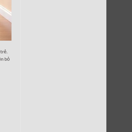
trẻ.
ên bỏ