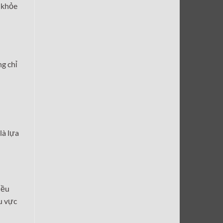
 khỏe
g chỉ
là lựa
iều
u vực