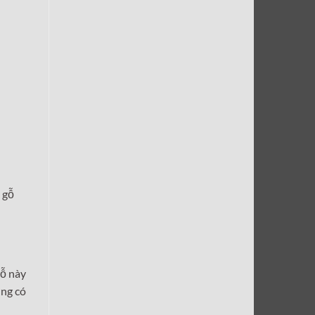
 gỗ
gỗ này
ờng có