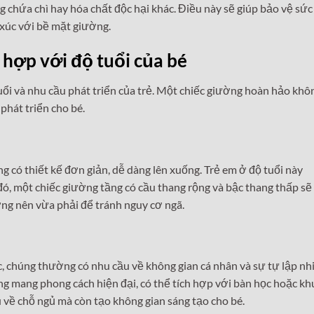
chứa chì hay hóa chất độc hại khác. Điều này sẽ giúp bảo vệ sức
 xúc với bề mặt giường.
ù hợp với độ tuổi của bé
ổi và nhu cầu phát triển của trẻ. Một chiếc giường hoàn hảo khôn
phát triển cho bé.
g có thiết kế đơn giản, dễ dàng lên xuống. Trẻ em ở độ tuổi này
ó, một chiếc giường tầng có cầu thang rộng và bậc thang thấp sẽ 
ờng nên vừa phải để tránh nguy cơ ngã.
c, chúng thường có nhu cầu về không gian cá nhân và sự tự lập nh
 mang phong cách hiện đại, có thể tích hợp với bàn học hoặc kh
u về chỗ ngủ mà còn tạo không gian sáng tạo cho bé.