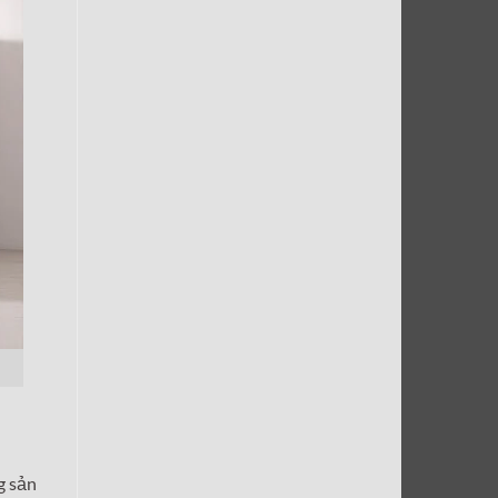
g sản