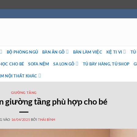
BỘ PHÒNG NGỦ
BÀN ĂN GỖ
BÀN LÀM VIỆC
KỆ TI VI
TỦ
HỌC CHO BÉ
SOFA NỆM
SA LON GỖ
TỦ BÀY HÀNG, TỦ SHOP
G
M NỘI THẤT KHÁC
GIƯỜNG TẦNG
ọn giường tầng phù hợp cho bé
G VÀO
16/04/2025
BỞI
THÁI BÌNH