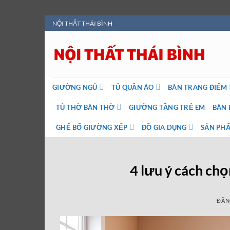
Bỏ
NỘI THẤT THÁI BÌNH
qua
nội
dung
GIƯỜNG NGỦ
TỦ QUẦN ÁO
BÀN TRANG ĐIỂM
TỦ THỜ BÀN THỜ
GIƯỜNG TẦNG TRẺ EM
BÀN 
GHẾ BỐ GIƯỜNG XẾP
ĐỒ GIA DỤNG
SẢN PHẨ
4 lưu ý cách ch
ĐĂN