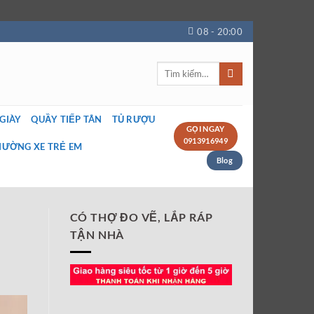
08 - 20:00
Tìm
kiếm:
 GIÀY
QUẦY TIẾP TÂN
TỦ RƯỢU
GỌI NGAY
0913916949
IƯỜNG XE TRẺ EM
Blog
CÓ THỢ ĐO VẼ, LẮP RÁP
TẬN NHÀ