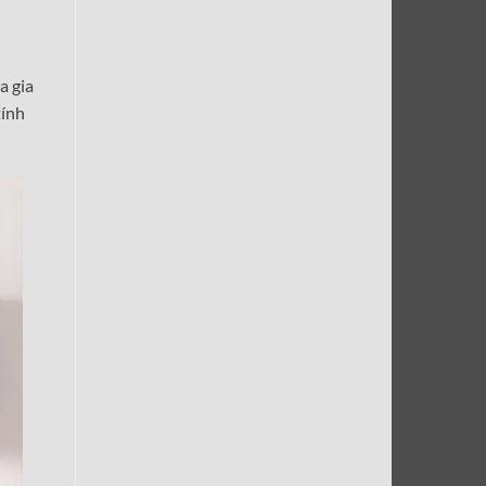
a gia
tính