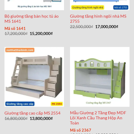
Bộ giường tầng bàn học tủ áo
Giường tầng hình ngôi nhà MS
MS 1641
2755
Giá
Giá
22,500,000
₫
17,000,000
₫
Mã số 1641
gốc
hiện
Giá
Giá
17,200,000
₫
15,200,000
₫
là:
tại
gốc
hiện
22,500,000₫.
là:
là:
tại
17,000,0
17,200,000₫.
là:
15,200,000₫.
Mẫu Giường 2 Tầng Đẹp MDF
Giường tầng cao cấp MS 2554
Lõi Xanh Cầu Thang Hộp An
Giá
Giá
16,800,000
₫
13,800,000
₫
gốc
hiện
Toàn
là:
tại
16,800,000₫.
là:
Mã số 2367
13,800,000₫.