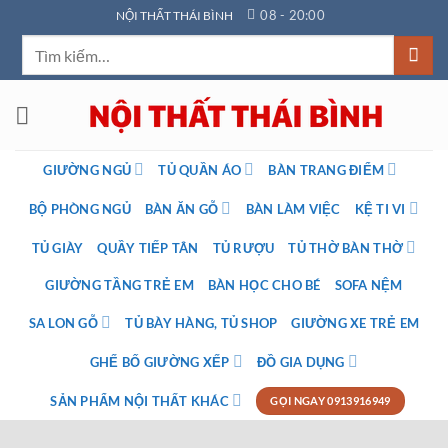
Bỏ
08 - 20:00
NỘI THẤT THÁI BÌNH
qua
Tìm
nội
kiếm:
dung
GIƯỜNG NGỦ
TỦ QUẦN ÁO
BÀN TRANG ĐIỂM
BỘ PHÒNG NGỦ
BÀN ĂN GỖ
BÀN LÀM VIỆC
KỆ TI VI
TỦ GIÀY
QUẦY TIẾP TÂN
TỦ RƯỢU
TỦ THỜ BÀN THỜ
GIƯỜNG TẦNG TRẺ EM
BÀN HỌC CHO BÉ
SOFA NỆM
SA LON GỖ
TỦ BÀY HÀNG, TỦ SHOP
GIƯỜNG XE TRẺ EM
GHẾ BỐ GIƯỜNG XẾP
ĐỒ GIA DỤNG
SẢN PHẨM NỘI THẤT KHÁC
GỌI NGAY 0913916949