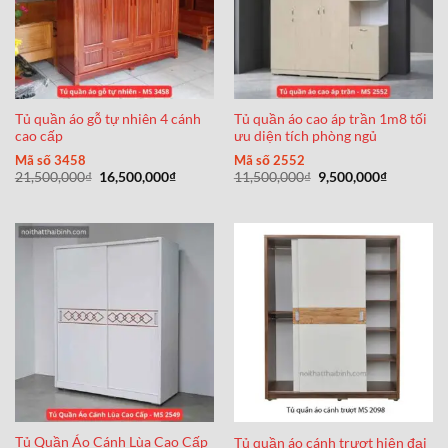
Tủ quần áo gỗ tự nhiên 4 cánh
Tủ quần áo cao áp trần 1m8 tối
cao cấp
ưu diện tích phòng ngủ
Mã số 3458
Mã số 2552
Giá
Giá
Giá
Giá
21,500,000
₫
16,500,000
₫
11,500,000
₫
9,500,000
₫
gốc
hiện
gốc
hiện
là:
tại
là:
tại
21,500,000₫.
là:
11,500,000₫.
là:
16,500,000₫.
9,500,000
Tủ Quần Áo Cánh Lùa Cao Cấp
Tủ quần áo cánh trượt hiện đại