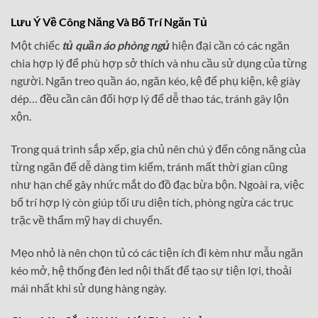
Lưu Ý Về Công Năng Và Bố Trí Ngăn Tủ
Một chiếc
tủ quần áo phòng ngủ
hiện đại cần có các ngăn
chia hợp lý để phù hợp sở thích và nhu cầu sử dụng của từng
người. Ngăn treo quần áo, ngăn kéo, kệ để phụ kiện, kệ giày
dép… đều cần cân đối hợp lý để dễ thao tác, tránh gây lộn
xộn.
Trong quá trình sắp xếp, gia chủ nên chú ý đến công năng của
từng ngăn để dễ dàng tìm kiếm, tránh mất thời gian cũng
như hạn chế gây nhức mắt do đồ đạc bừa bộn. Ngoài ra, việc
bố trí hợp lý còn giúp tối ưu diện tích, phòng ngừa các trục
trặc về thẩm mỹ hay di chuyển.
Mẹo nhỏ là nên chọn tủ có các tiện ích đi kèm như mẫu ngăn
kéo mở, hệ thống đèn led nội thất để tạo sự tiện lợi, thoải
mái nhất khi sử dụng hàng ngày.