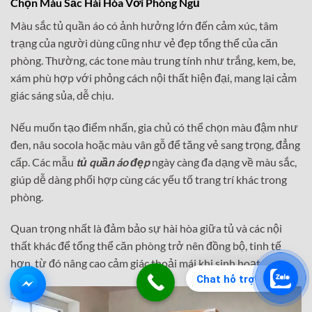
Chọn Màu Sắc Hài Hòa Với Phòng Ngủ
Màu sắc tủ quần áo có ảnh hưởng lớn đến cảm xúc, tâm
trạng của người dùng cũng như vẻ đẹp tổng thể của căn
phòng. Thường, các tone màu trung tính như trắng, kem, be,
xám phù hợp với phỏng cách nội thất hiện đại, mang lại cảm
giác sáng sủa, dễ chịu.
Nếu muốn tạo điểm nhấn, gia chủ có thể chọn màu đậm như
đen, nâu socola hoặc màu vân gỗ để tăng vẻ sang trọng, đẳng
cấp. Các mẫu
tủ quần áo đẹp
ngày càng đa dạng về màu sắc,
giúp dễ dàng phối hợp cùng các yếu tố trang trí khác trong
phòng.
Quan trọng nhất là đảm bảo sự hài hòa giữa tủ và các nội
thất khác để tổng thể căn phòng trở nên đồng bộ, tinh tế
hơn, từ đó nâng cao cảm giác thoải mái khi sinh hoạt.
Chat hỗ trợ