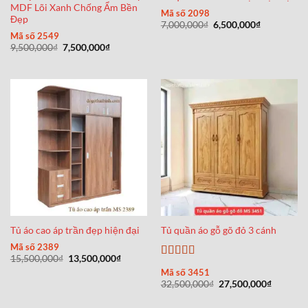
MDF Lõi Xanh Chống Ẩm Bền
Mã số 2098
Đẹp
Giá
Giá
7,000,000
₫
6,500,000
₫
gốc
hiện
Mã số 2549
là:
tại
Giá
Giá
9,500,000
₫
7,500,000
₫
7,000,000₫.
là:
gốc
hiện
6,500,000₫
là:
tại
9,500,000₫.
là:
7,500,000₫.
Tủ áo cao áp trần đẹp hiện đại
Tủ quần áo gỗ gõ đỏ 3 cánh
Mã số 2389
Giá
Giá
15,500,000
₫
13,500,000
₫
Được xếp
gốc
hiện
Mã số 3451
là:
tại
hạng
5
5 sao
Giá
Giá
32,500,000
₫
27,500,000
₫
15,500,000₫.
là:
gốc
hiện
13,500,000₫.
là:
tại