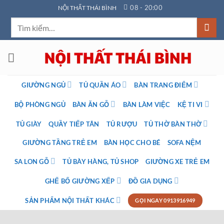
Bỏ
08 - 20:00
NỘI THẤT THÁI BÌNH
qua
Tìm
nội
kiếm:
dung
GIƯỜNG NGỦ
TỦ QUẦN ÁO
BÀN TRANG ĐIỂM
BỘ PHÒNG NGỦ
BÀN ĂN GỖ
BÀN LÀM VIỆC
KỆ TI VI
TỦ GIÀY
QUẦY TIẾP TÂN
TỦ RƯỢU
TỦ THỜ BÀN THỜ
GIƯỜNG TẦNG TRẺ EM
BÀN HỌC CHO BÉ
SOFA NỆM
SA LON GỖ
TỦ BÀY HÀNG, TỦ SHOP
GIƯỜNG XE TRẺ EM
GHẾ BỐ GIƯỜNG XẾP
ĐỒ GIA DỤNG
SẢN PHẨM NỘI THẤT KHÁC
GỌI NGAY 0913916949