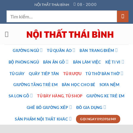
Bỏ
08 - 20:00
NỘI THẤT THÁI BÌNH
qua
Tìm
nội
kiếm:
dung
GIƯỜNG NGỦ
TỦ QUẦN ÁO
BÀN TRANG ĐIỂM
BỘ PHÒNG NGỦ
BÀN ĂN GỖ
BÀN LÀM VIỆC
KỆ TI VI
TỦ GIÀY
QUẦY TIẾP TÂN
TỦ RƯỢU
TỦ THỜ BÀN THỜ
GIƯỜNG TẦNG TRẺ EM
BÀN HỌC CHO BÉ
SOFA NỆM
SA LON GỖ
TỦ BÀY HÀNG, TỦ SHOP
GIƯỜNG XE TRẺ EM
GHẾ BỐ GIƯỜNG XẾP
ĐỒ GIA DỤNG
SẢN PHẨM NỘI THẤT KHÁC
GỌI NGAY 0913916949