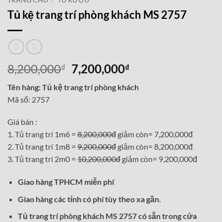
TRANG CHỦ
/
TỦ RƯỢU
Tủ kệ trang trí phòng khách MS 2757
Giá
Giá
8,200,000
7,200,000
₫
₫
gốc
hiện
Tên hàng: Tủ kệ trang trí phòng khách
là:
tại
Mã số: 2757
8,200,000₫.
là:
7,200,000₫.
Giá bán :
1. Tủ trang trí 1m6 =
8,200,000đ
giảm còn= 7,200,000đ
2. Tủ trang trí 1m8 =
9,200,000đ
giảm còn= 8,200,000đ
3. Tủ trang trí 2m0 =
10,200,000đ
giảm còn= 9,200,000đ
Giao hàng TPHCM miễn phí
Giao hàng các tỉnh có phí tùy theo xa gần.
Tủ trang trí phòng khách MS 2757 có sẵn trong cửa