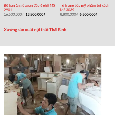
Bộ bàn ăn gỗ xoan đào 6 ghế MS
Tủ trưng bày mỹ phẩm túi xách
2901
MS 3039
Giá
Giá
Giá
Giá
16,500,000
₫
13,500,000
₫
8,800,000
₫
6,800,000
₫
gốc
hiện
gốc
hiện
là:
tại
là:
tại
16,500,000₫.
là:
8,800,000₫.
là:
13,500,000₫.
6,800,000₫
Xưởng sản xuất nội thất Thái Bình