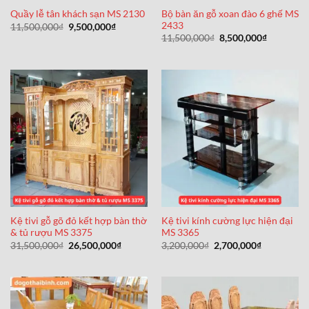
Bộ bàn ăn gỗ xoan đào 6 ghế MS
Quầy lễ tân khách sạn MS 2130
2433
Giá
Giá
11,500,000
₫
9,500,000
₫
gốc
hiện
Giá
Giá
11,500,000
₫
8,500,000
₫
là:
tại
gốc
hiện
11,500,000₫.
là:
là:
tại
9,500,000₫.
11,500,000₫.
là:
8,500,000
Kệ tivi gỗ gõ đỏ kết hợp bàn thờ
Kệ tivi kính cường lực hiện đại
& tủ rượu MS 3375
MS 3365
Giá
Giá
Giá
Giá
31,500,000
₫
26,500,000
₫
3,200,000
₫
2,700,000
₫
gốc
hiện
gốc
hiện
là:
tại
là:
tại
31,500,000₫.
là:
3,200,000₫.
là:
26,500,000₫.
2,700,000₫