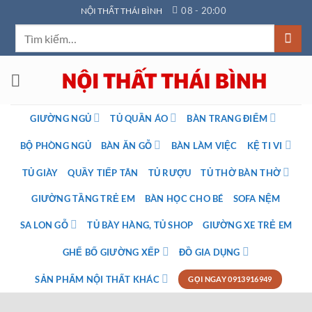
Bỏ
08 - 20:00
NỘI THẤT THÁI BÌNH
qua
Tìm
nội
kiếm:
dung
GIƯỜNG NGỦ
TỦ QUẦN ÁO
BÀN TRANG ĐIỂM
BỘ PHÒNG NGỦ
BÀN ĂN GỖ
BÀN LÀM VIỆC
KỆ TI VI
TỦ GIÀY
QUẦY TIẾP TÂN
TỦ RƯỢU
TỦ THỜ BÀN THỜ
GIƯỜNG TẦNG TRẺ EM
BÀN HỌC CHO BÉ
SOFA NỆM
SA LON GỖ
TỦ BÀY HÀNG, TỦ SHOP
GIƯỜNG XE TRẺ EM
GHẾ BỐ GIƯỜNG XẾP
ĐỒ GIA DỤNG
SẢN PHẨM NỘI THẤT KHÁC
GỌI NGAY 0913916949