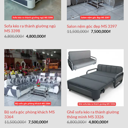
Sofa kéo ra thành giường ngủ
Salon nệm góc đẹp MS 3397
MS 3398
Giá
Giá
11,500,000
₫
7,500,000
₫
gốc
hiện
Giá
Giá
6,800,000
₫
4,800,000
₫
là:
tại
gốc
hiện
11,500,000₫.
là:
là:
tại
7,500,000
6,800,000₫.
là:
4,800,000₫.
Bộ sofa góc phòng khách MS
Ghế sofa kéo ra thành giường
3364
thông minh MS 3326
Giá
Giá
Giá
Giá
11,500,000
₫
7,500,000
₫
6,800,000
₫
4,800,000
₫
gốc
hiện
gốc
hiện