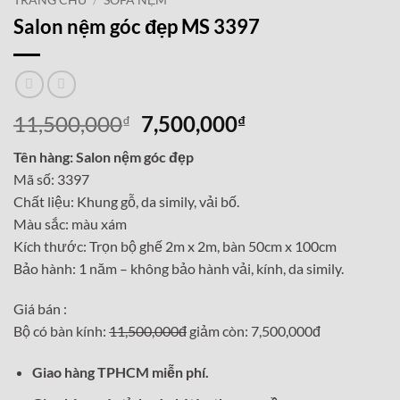
TRANG CHỦ
/
SOFA NỆM
Salon nệm góc đẹp MS 3397
Giá
Giá
11,500,000
7,500,000
₫
₫
gốc
hiện
Tên hàng: Salon nệm góc đẹp
là:
tại
Mã số: 3397
11,500,000₫.
là:
Chất liệu: Khung gỗ, da simily, vải bố.
7,500,000₫.
Màu sắc: màu xám
Kích thước: Trọn bộ ghế 2m x 2m, bàn 50cm x 100cm
Bảo hành: 1 năm – không bảo hành vải, kính, da simily.
Giá bán :
Bộ có bàn kính:
11,500,000đ
giảm còn: 7,500,000đ
Giao hàng TPHCM miễn phí.