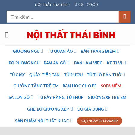
Bỏ
08 - 20:00
NỘI THẤT THÁI BÌNH
qua
Tìm
nội
kiếm:
dung
GIƯỜNG NGỦ
TỦ QUẦN ÁO
BÀN TRANG ĐIỂM
BỘ PHÒNG NGỦ
BÀN ĂN GỖ
BÀN LÀM VIỆC
KỆ TI VI
TỦ GIÀY
QUẦY TIẾP TÂN
TỦ RƯỢU
TỦ THỜ BÀN THỜ
GIƯỜNG TẦNG TRẺ EM
BÀN HỌC CHO BÉ
SOFA NỆM
SA LON GỖ
TỦ BÀY HÀNG, TỦ SHOP
GIƯỜNG XE TRẺ EM
GHẾ BỐ GIƯỜNG XẾP
ĐỒ GIA DỤNG
SẢN PHẨM NỘI THẤT KHÁC
GỌI NGAY 0913916949