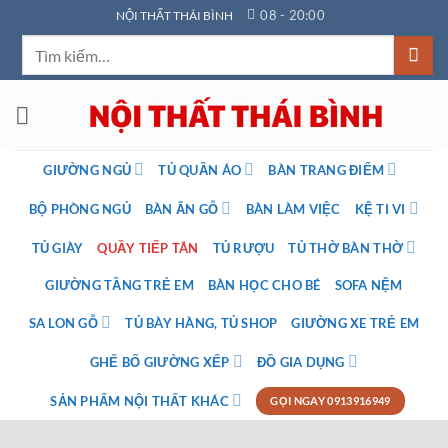
Bỏ
08 - 20:00
NỘI THẤT THÁI BÌNH
qua
Tìm
nội
kiếm:
dung
GIƯỜNG NGỦ
TỦ QUẦN ÁO
BÀN TRANG ĐIỂM
BỘ PHÒNG NGỦ
BÀN ĂN GỖ
BÀN LÀM VIỆC
KỆ TI VI
TỦ GIÀY
QUẦY TIẾP TÂN
TỦ RƯỢU
TỦ THỜ BÀN THỜ
GIƯỜNG TẦNG TRẺ EM
BÀN HỌC CHO BÉ
SOFA NỆM
SA LON GỖ
TỦ BÀY HÀNG, TỦ SHOP
GIƯỜNG XE TRẺ EM
GHẾ BỐ GIƯỜNG XẾP
ĐỒ GIA DỤNG
SẢN PHẨM NỘI THẤT KHÁC
GỌI NGAY 0913916949