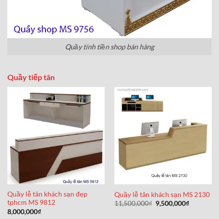
Quầy tính tiền shop bán hàng
Quầy tiếp tân
Quầy lễ tân khách sạn đẹp
Quầy lễ tân khách sạn MS 2130
tphcm MS 9812
Giá
Giá
11,500,000
₫
9,500,000
₫
gốc
hiện
8,000,000
₫
là:
tại