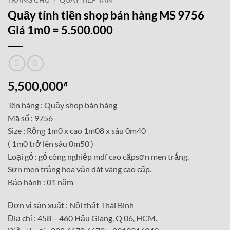
TRANG CHỦ
/
QUẦY TIẾP TÂN
Quầy tính tiền shop bán hàng MS 9756
Giá 1m0 = 5.500.000
5,500,000
₫
Tên hàng : Quầy shop bán hàng
Mã số : 9756
Size : Rộng 1m0 x cao 1m08 x sâu 0m40
( 1m0 trở lên sâu 0m50 )
Loại gỗ : gỗ công nghiệp mdf cao cấpsơn men trắng.
Sơn men trắng hoa văn dát vàng cao cấp.
Bảo hành : 01 năm
Đơn vị sản xuất : Nội thất Thái Bình
Điạ chỉ : 458 – 460 Hậu Giang, Q 06, HCM.