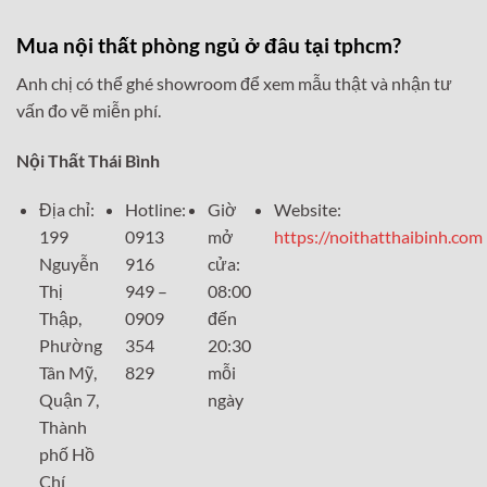
là:
tại
32,500,000₫.
là:
27,500,0
Mua nội thất phòng ngủ ở đâu tại tphcm?
Anh chị có thể ghé showroom để xem mẫu thật và nhận tư
vấn đo vẽ miễn phí.
Nội Thất Thái Bình
Địa chỉ:
Hotline:
Giờ
Website:
199
0913
mở
https://noithatthaibinh.com
Nguyễn
916
cửa:
Thị
949 –
08:00
Thập,
0909
đến
Phường
354
20:30
Tân Mỹ,
829
mỗi
Quận 7,
ngày
Thành
phố Hồ
Chí