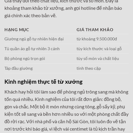
Giá thay đổi theo chất liệu, kích thước và số món. Đây là
khoảng tham khảo từ xưởng, anh gọi hotline để nhận báo
giá chính xác theo bản vẽ.
HẠNG MỤC
GIÁ THAM KHẢO
Giường ngủ gỗ tự nhiên hiện đại
từ khoảng 9.500.000đ
Tủ quần áo gỗ tự nhiên 3 cánh
tùy kích thước và loại gỗ
Bộ phòng ngủ trọn gói
tùy số món và chất liệu
Táp đầu giường
tính theo cặp
Kinh nghiệm thực tế từ xưởng
Khách hay hỏi tôi làm sao để phòng ngủ trông sang mà không
tốn quá nhiều. Kinh nghiệm của tôi rất đơn giản: đồng bộ,
gọn và chắc. Một bộ ít món nhưng cùng tông, gỗ sấy kỹ, phụ
kiện tốt sẽ sang và bền hơn nhiều so với một phòng chất đầy
đồ rời rạc. Với nhà phố và căn hộ Sài Gòn, tôi luôn đo vẽ tận
nơi trước khi báo giá, vì lệch vài centimet là tủ kịch trần hay