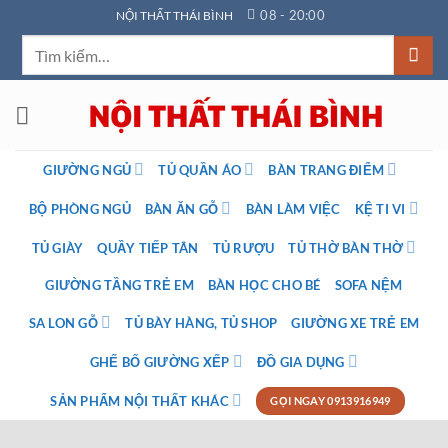
Bỏ
08 - 20:00
NỘI THẤT THÁI BÌNH
qua
Tìm
nội
kiếm:
dung
GIƯỜNG NGỦ
TỦ QUẦN ÁO
BÀN TRANG ĐIỂM
BỘ PHÒNG NGỦ
BÀN ĂN GỖ
BÀN LÀM VIỆC
KỆ TI VI
TỦ GIÀY
QUẦY TIẾP TÂN
TỦ RƯỢU
TỦ THỜ BÀN THỜ
GIƯỜNG TẦNG TRẺ EM
BÀN HỌC CHO BÉ
SOFA NỆM
SA LON GỖ
TỦ BÀY HÀNG, TỦ SHOP
GIƯỜNG XE TRẺ EM
GHẾ BỐ GIƯỜNG XẾP
ĐỒ GIA DỤNG
SẢN PHẨM NỘI THẤT KHÁC
GỌI NGAY 0913916949