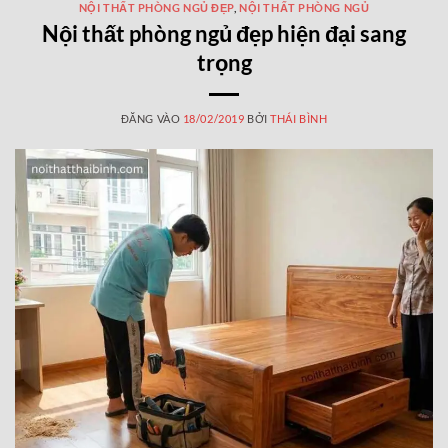
NỘI THẤT PHÒNG NGỦ ĐẸP
,
NỘI THẤT PHÒNG NGỦ
Nội thất phòng ngủ đẹp hiện đại sang
trọng
ĐĂNG VÀO
18/02/2019
BỞI
THÁI BÌNH