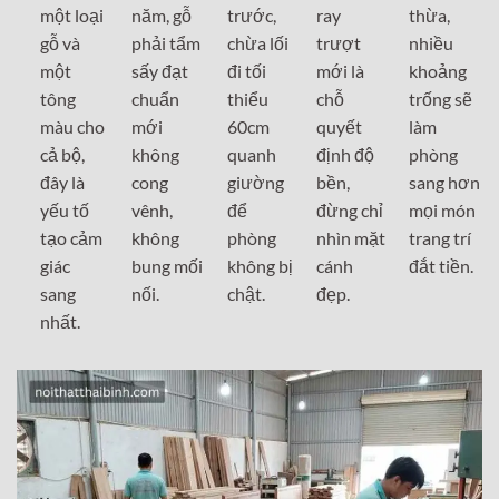
một loại
năm, gỗ
trước,
ray
thừa,
gỗ và
phải tẩm
chừa lối
trượt
nhiều
một
sấy đạt
đi tối
mới là
khoảng
tông
chuẩn
thiểu
chỗ
trống sẽ
màu cho
mới
60cm
quyết
làm
cả bộ,
không
quanh
định độ
phòng
đây là
cong
giường
bền,
sang hơn
yếu tố
vênh,
để
đừng chỉ
mọi món
tạo cảm
không
phòng
nhìn mặt
trang trí
giác
bung mối
không bị
cánh
đắt tiền.
sang
nối.
chật.
đẹp.
nhất.