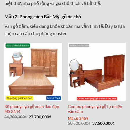
biệt thự, nhà phố rộng và gia chủ thích vẻ bề thế.
Mẫu 3: Phong cách Bắc Mỹ, gỗ óc chó
Vân gỗ đậm, kiểu dáng khỏe khoắn mà vẫn tinh tế. Đây là lựa
chọn cao cấp cho phòng master.
Bộ phòng ngủ gỗ xoan đào đẹp
Combo phòng ngủ gỗ tự nhiên
MS 2644
vân cẩm
Giá
Giá
34,700,000
₫
27,700,000
₫
Mã số 3459
gốc
hiện
Giá
Giá
50,500,000
₫
37,500,000
₫
là:
tại
gốc
hiện
34,700,000₫.
là: