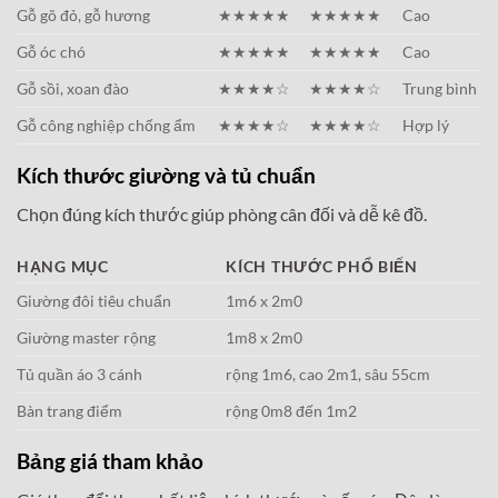
Gỗ gõ đỏ, gỗ hương
★★★★★
★★★★★
Cao
Gỗ óc chó
★★★★★
★★★★★
Cao
Gỗ sồi, xoan đào
★★★★☆
★★★★☆
Trung bình
Gỗ công nghiệp chống ẩm
★★★★☆
★★★★☆
Hợp lý
Kích thước giường và tủ chuẩn
Chọn đúng kích thước giúp phòng cân đối và dễ kê đồ.
HẠNG MỤC
KÍCH THƯỚC PHỔ BIẾN
Giường đôi tiêu chuẩn
1m6 x 2m0
Giường master rộng
1m8 x 2m0
Tủ quần áo 3 cánh
rộng 1m6, cao 2m1, sâu 55cm
Bàn trang điểm
rộng 0m8 đến 1m2
Bảng giá tham khảo