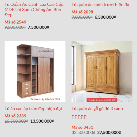
Tủ Quần Áo Cánh Lùa Cao Cấp
Tủ quần áo cánh trượt hiện đại
MDF Lõi Xanh Chống Ẩm Bền
Mã số 2098
Đẹp
Giá
Giá
7,000,000
₫
6,500,000
₫
gốc
hiện
Mã số 2549
là:
tại
Giá
Giá
9,500,000
₫
7,500,000
₫
7,000,000₫.
là:
gốc
hiện
6,500,000₫
là:
tại
9,500,000₫.
là:
7,500,000₫.
Tủ áo cao áp trần đẹp hiện đại
Tủ quần áo gỗ gõ đỏ 3 cánh
Mã số 2389
Giá
Giá
15,500,000
₫
13,500,000
₫
Được xếp
gốc
hiện
Mã số 3451
là:
tại
hạng
5
5 sao
Giá
Giá
32,500,000
₫
27,500,000
₫
15,500,000₫.
là:
gốc
hiện
13,500,000₫.