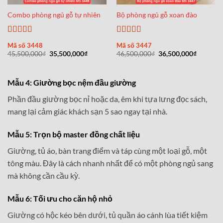
Combo phòng ngủ gỗ tự nhiên
Bộ phòng ngủ gỗ xoan đào
Được xếp
Được xếp
Mã số 3448
Mã số 3447
hạng
5
5 sao
hạng
5
5 sao
Giá
Giá
Giá
Giá
45,500,000
₫
35,500,000
₫
46,500,000
₫
36,500,000
₫
gốc
hiện
gốc
hiện
là:
tại
là:
tại
45,500,000₫.
là:
46,500,000₫.
là:
35,500,000₫.
36,500,0
Mẫu 4: Giường bọc nệm đầu giường
Phần đầu giường bọc nỉ hoặc da, êm khi tựa lưng đọc sách,
mang lại cảm giác khách sạn 5 sao ngay tại nhà.
Mẫu 5: Trọn bộ master đồng chất liệu
Giường, tủ áo, bàn trang điểm và táp cùng một loại gỗ, một
tông màu. Đây là cách nhanh nhất để có một phòng ngủ sang
mà không cần cầu kỳ.
Mẫu 6: Tối ưu cho căn hộ nhỏ
Giường có hộc kéo bên dưới, tủ quần áo cánh lùa tiết kiệm