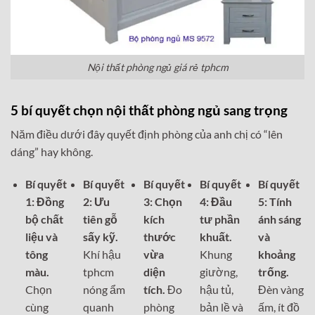
Nội thất phòng ngủ giá rẻ tphcm
5 bí quyết chọn nội thất phòng ngủ sang trọng
Năm điều dưới đây quyết định phòng của anh chị có “lên
dáng” hay không.
Bí quyết
Bí quyết
Bí quyết
Bí quyết
Bí quyết
1: Đồng
2: Ưu
3: Chọn
4: Đầu
5: Tính
bộ chất
tiên gỗ
kích
tư phần
ánh sáng
liệu và
sấy kỹ.
thước
khuất.
và
tông
Khí hậu
vừa
Khung
khoảng
màu.
tphcm
diện
giường,
trống.
Chọn
nóng ẩm
tích.
Đo
hậu tủ,
Đèn vàng
cùng
quanh
phòng
bản lề và
ấm, ít đồ