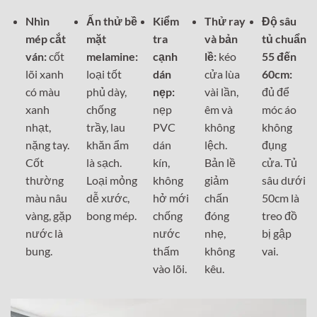
Nhìn
Ấn thử bề
Kiểm
Thử ray
Độ sâu
mép cắt
mặt
tra
và bản
tủ chuẩn
ván:
cốt
melamine:
cạnh
lề:
kéo
55 đến
lõi xanh
loại tốt
dán
cửa lùa
60cm:
có màu
phủ dày,
nẹp:
vài lần,
đủ để
xanh
chống
nẹp
êm và
móc áo
nhạt,
trầy, lau
PVC
không
không
nặng tay.
khăn ẩm
dán
lệch.
đụng
Cốt
là sạch.
kín,
Bản lề
cửa. Tủ
thường
Loại mỏng
không
giảm
sâu dưới
màu nâu
dễ xước,
hở mới
chấn
50cm là
vàng, gặp
bong mép.
chống
đóng
treo đồ
nước là
nước
nhẹ,
bị gập
bung.
thấm
không
vai.
vào lõi.
kêu.