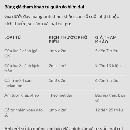
Bảng giá tham khảo tủ quần áo hiện đại
Giá dưới đây mang tính tham khảo, con số cuối phụ thuộc
kích thước, số cánh và loại cốt gỗ:
LOẠI TỦ
KÍCH THƯỚC PHỔ
GIÁ THAM
BIẾN
KHẢO
Cửa lùa 2 cánh (gỗ
1m6 x 2m
5 đến 7 triệu
CN)
Cửa lùa 3 cánh kịch
2m x 2m7
9 đến 13 triệu
trần
Cánh mở 4 cánh
1m8 x 2m
6 đến 9 triệu
melamine
Âm tường lắp ghép
Theo mét dài
Báo giá theo bản
vẽ
Gỗ tự nhiên xoan đào,
1m6 x 2m
12 đến 25 triệu
sồi
Anh gửi số đo phòng, em báo giá chính xác và tư vấn loại cốt