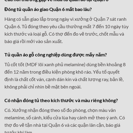
Đóng tủ quần áo giao Quận 6 mất bao lâu?
Hàng có sẵn giao lắp trong ngày vì xưởng ở Quận 7 sát ranh
Quận 6. Tủ đóng theo yêu cầu thường mất 7 đến 10 ngày tùy
kích thước và loại gỗ. Có thợ đến đo vẽ trước, chốt mẫu và
báo giá rồi mới vào sản xuất.
Tủ quần áo gỗ công nghiệp dùng được mấy năm?
Tủ cốt tốt (MDF lõi xanh phủ melamine) dùng bền khoảng 8
đến 12 năm trong điều kiện phòng khô ráo. Yếu tố quyết
định là chất cốt ván, cạnh dán kín và chất lượng ray, bản lề,
không phải chỉ nhìn bề mặt bên ngoài.
Có nhận đóng tủ theo kích thước và màu riêng không?
Có. Xưởng nhận đóng theo số đo phòng, chọn màu vân
melamine, số cánh, kiểu cửa lùa hay cánh mở theo ý anh. Có
thợ đo vẽ tận nhà tại Quận 6 và các quận lân cận, báo giá
trước khi làm.