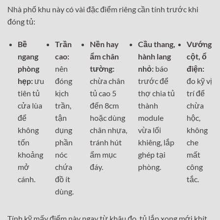
Nhà phố khu này có vài đặc điểm riêng cần tính trước khi
đóng tủ:
Bề
Trần
Nền hay
Cầu thang,
Vướng
ngang
cao:
ẩm chân
hành lang
cột, ổ
phòng
nên
tường:
nhỏ:
báo
điện:
hẹp:
ưu
đóng
chừa chân
trước để
đo kỹ vị
tiên tủ
kịch
tủ cao 5
thợ chia tủ
trí để
cửa lùa
trần,
đến 8cm
thành
chừa
để
tận
hoặc dùng
module
hộc,
không
dụng
chân nhựa,
vừa lối
không
tốn
phần
tránh hút
khiêng, lắp
che
khoảng
nóc
ẩm mục
ghép tại
mất
mở
chứa
đáy.
phòng.
công
cánh.
đồ ít
tắc.
dùng.
Tính kỹ mấy điểm này ngay từ khâu đo, tủ lắp xong mới khít