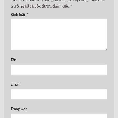
trường bắt buộc được đánh dấu
*
Bình luận
*
Tên
Email
Trang web