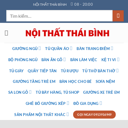
Bỏ
08 - 20:00
NỘI THẤT THÁI BÌNH
qua
Tìm
nội
kiếm:
dung
GIƯỜNG NGỦ
TỦ QUẦN ÁO
BÀN TRANG ĐIỂM
BỘ PHÒNG NGỦ
BÀN ĂN GỖ
BÀN LÀM VIỆC
KỆ TI VI
TỦ GIÀY
QUẦY TIẾP TÂN
TỦ RƯỢU
TỦ THỜ BÀN THỜ
GIƯỜNG TẦNG TRẺ EM
BÀN HỌC CHO BÉ
SOFA NỆM
SA LON GỖ
TỦ BÀY HÀNG, TỦ SHOP
GIƯỜNG XE TRẺ EM
GHẾ BỐ GIƯỜNG XẾP
ĐỒ GIA DỤNG
SẢN PHẨM NỘI THẤT KHÁC
GỌI NGAY 0913916949