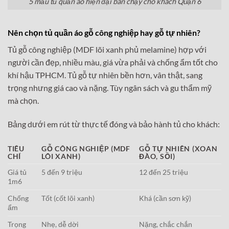
5 mẫu tủ quần áo hiện đại bán chạy cho khách Quận 6
Nên chọn tủ quần áo gỗ công nghiệp hay gỗ tự nhiên?
Tủ gỗ công nghiệp (MDF lõi xanh phủ melamine) hợp với
người cần đẹp, nhiều màu, giá vừa phải và chống ẩm tốt cho
khí hậu TPHCM. Tủ gỗ tự nhiên bền hơn, vân thật, sang
trọng nhưng giá cao và nặng. Tùy ngân sách và gu thẩm mỹ
mà chọn.
Bảng dưới em rút từ thực tế đóng và bảo hành tủ cho khách:
TIÊU
GỖ CÔNG NGHIỆP (MDF
GỖ TỰ NHIÊN (XOAN
CHÍ
LÕI XANH)
ĐÀO, SỒI)
Giá tủ
5 đến 9 triệu
12 đến 25 triệu
1m6
Chống
Tốt (cốt lõi xanh)
Khá (cần sơn kỹ)
ẩm
Trọng
Nhẹ, dễ dời
Nặng, chắc chắn