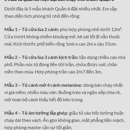
Dưới đây là 5 mẫu khách Quận 6 đặt nhiều nhất. Em sắp
theo diện tích phòng từ nhỏ đến rộng:
Mẫu 1 – Tủ cửa lùa 2 cánh:
phù hợp phòng nhỏ dưới 12m².
Cửa trượt không chiếm khoảng mở, kê sát lối đi vẫn thoải
mái. Kích thước phổ biến rộng 1m6 x cao 2m x sâu 55cm.
Mẫu 2 – Tủ cửa lùa 3 cánh kịch trần:
tận dụng chiều cao nhà
phố. Phần nóc tủ đóng liền tới trần, chứa được vali, chăn
mền theo mùa. Hợp phòng trần cao 2m7 đến 3m.
Mẫu 3 – Tủ cánh mở 4 cánh melamine:
dòng bán chạy nhất
vì giá mềm, nhiều màu vân. Buồng treo và ngăn xếp chia rõ,
mở toàn bộ cánh thấy hết đồ bên trong.
Mẫu 4 – Tủ âm tường lắp ghép:
giấu tủ vào hốc tường hoặc
chạy dài theo vách. Ăn gọn không gian, mặt phẳng liền mạch,
hợp phòng master cần sự tối giản.