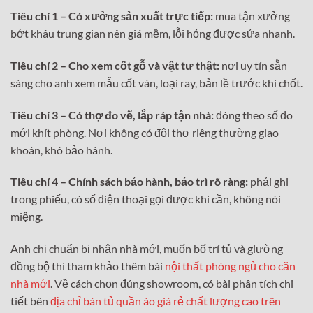
Tiêu chí 1 – Có xưởng sản xuất trực tiếp:
mua tận xưởng
bớt khâu trung gian nên giá mềm, lỗi hỏng được sửa nhanh.
Tiêu chí 2 – Cho xem cốt gỗ và vật tư thật:
nơi uy tín sẵn
sàng cho anh xem mẫu cốt ván, loại ray, bản lề trước khi chốt.
Tiêu chí 3 – Có thợ đo vẽ, lắp ráp tận nhà:
đóng theo số đo
mới khít phòng. Nơi không có đội thợ riêng thường giao
khoán, khó bảo hành.
Tiêu chí 4 – Chính sách bảo hành, bảo trì rõ ràng:
phải ghi
trong phiếu, có số điện thoại gọi được khi cần, không nói
miệng.
Anh chị chuẩn bị nhận nhà mới, muốn bố trí tủ và giường
đồng bộ thì tham khảo thêm bài
nội thất phòng ngủ cho căn
nhà mới
. Về cách chọn đúng showroom, có bài phân tích chi
tiết bên
địa chỉ bán tủ quần áo giá rẻ chất lượng cao trên