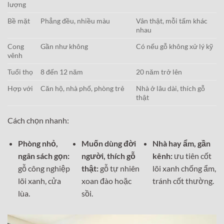
lượng
Bề mặt
Phẳng đều, nhiều màu
Vân thật, mỗi tấm khác
nhau
Cong
Gần như không
Có nếu gỗ không xử lý kỹ
vênh
Tuổi thọ
8 đến 12 năm
20 năm trở lên
Hợp với
Căn hộ, nhà phố, phòng trẻ
Nhà ở lâu dài, thích gỗ
thật
Cách chọn nhanh:
Phòng nhỏ,
Muốn dùng đời
Nhà hay ẩm, gần
ngân sách gọn:
người, thích gỗ
kênh:
ưu tiên cốt
gỗ công nghiệp
thật:
gỗ tự nhiên
lõi xanh chống ẩm,
lõi xanh, cửa
xoan đào hoặc
tránh cốt thường.
lùa.
sồi.