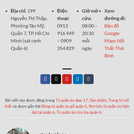
Địa chỉ:
199
Điện
Giờ mở
Xem
Nguyễn Thị Thập,
thoại:
cửa:
đường đi:
Phường Tân Mỹ,
0913
08:00 –
Bản đồ
Quận 7, TP. Hồ Chí
916 949
20:30
Google
Minh (sát ranh
– 0909
mỗi
Maps Nội
Quận 6)
354 829
ngày
Thất Thái
Bình
Bài viết này được đăng trong
Tủ quần áo đẹp-17
,
Sản phẩm
,
Trang trí nội
thất
và được gắn thẻ
Đóng tủ quần áo gỗ quận 6
,
Nơi bán tủ quần áo hiện
đại tại quận 6
,
Tủ quần áo cửa lùa quận 6
.