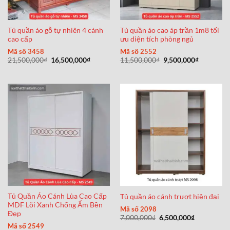
Tủ quần áo gỗ tự nhiên 4 cánh
Tủ quần áo cao áp trần 1m8 tối
cao cấp
ưu diện tích phòng ngủ
Mã số 3458
Mã số 2552
Giá
Giá
Giá
Giá
21,500,000
₫
16,500,000
₫
11,500,000
₫
9,500,000
₫
gốc
hiện
gốc
hiện
là:
tại
là:
tại
21,500,000₫.
là:
11,500,000₫.
là:
16,500,000₫.
9,500,000
Tủ Quần Áo Cánh Lùa Cao Cấp
Tủ quần áo cánh trượt hiện đại
MDF Lõi Xanh Chống Ẩm Bền
Mã số 2098
Đẹp
Giá
Giá
7,000,000
₫
6,500,000
₫
gốc
hiện
Mã số 2549