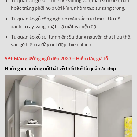
Tủ quần áo gỗ sồi: Thiết kế vuông vắn, màu sơn đen, nâu
hoặc trắng phối hợp với kính, nhôm tạo sự sang trọng.
Tủ quần áo gỗ công nghiệp màu sắc tươi mới: Đỏ đô,
xanh lá cây, vàng nhạt…lạ mắt và hiện đại.
Tủ quần áo gỗ sồi tự nhiên: Sử dụng nguyên chất liệu thô,
vân gỗ hiện ra đầy nét đẹp thiên nhiên.
99+ Mẫu giường ngủ đẹp 2023 – Hiện đại, giá tốt
Những xu hướng nổi bật về thiết kế tủ quần áo đẹp