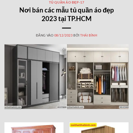
TỦ QUẦN ÁO ĐẸP-17
Nơi bán các mẫu tủ quần áo đẹp
2023 tại TP.HCM
ĐĂNG VÀO
08/12/2023
BỞI
THÁI BÌNH