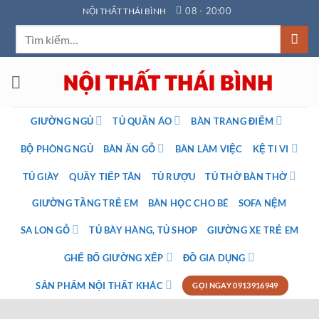
Bỏ
08 - 20:00
NỘI THẤT THÁI BÌNH
qua
Tìm
nội
kiếm:
dung
GIƯỜNG NGỦ
TỦ QUẦN ÁO
BÀN TRANG ĐIỂM
BỘ PHÒNG NGỦ
BÀN ĂN GỖ
BÀN LÀM VIỆC
KỆ TI VI
TỦ GIÀY
QUẦY TIẾP TÂN
TỦ RƯỢU
TỦ THỜ BÀN THỜ
GIƯỜNG TẦNG TRẺ EM
BÀN HỌC CHO BÉ
SOFA NỆM
SA LON GỖ
TỦ BÀY HÀNG, TỦ SHOP
GIƯỜNG XE TRẺ EM
GHẾ BỐ GIƯỜNG XẾP
ĐỒ GIA DỤNG
SẢN PHẨM NỘI THẤT KHÁC
GỌI NGAY 0913916949