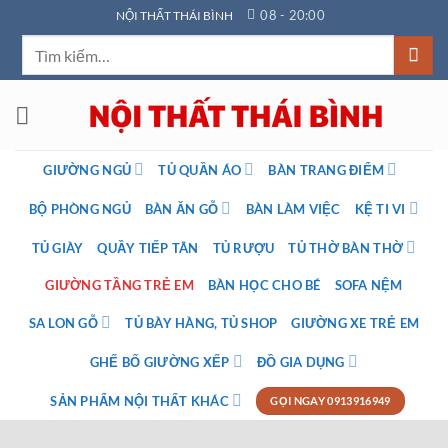
Bỏ
08 - 20:00
NỘI THẤT THÁI BÌNH
qua
Tìm
nội
kiếm:
dung
GIƯỜNG NGỦ
TỦ QUẦN ÁO
BÀN TRANG ĐIỂM
BỘ PHÒNG NGỦ
BÀN ĂN GỖ
BÀN LÀM VIỆC
KỆ TI VI
TỦ GIÀY
QUẦY TIẾP TÂN
TỦ RƯỢU
TỦ THỜ BÀN THỜ
GIƯỜNG TẦNG TRẺ EM
BÀN HỌC CHO BÉ
SOFA NỆM
SA LON GỖ
TỦ BÀY HÀNG, TỦ SHOP
GIƯỜNG XE TRẺ EM
GHẾ BỐ GIƯỜNG XẾP
ĐỒ GIA DỤNG
SẢN PHẨM NỘI THẤT KHÁC
GỌI NGAY 0913916949