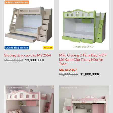
15,200,000₫.
Mẫu Giường 2 Tầng Đẹp MDF
Giường tầng cao cấp MS 2554
Lõi Xanh Cầu Thang Hộp An
Giá
Giá
16,800,000
₫
13,800,000
₫
gốc
hiện
Toàn
là:
tại
16,800,000₫.
là:
Mã số 2367
13,800,000₫.
Giá
Giá
15,800,000
₫
13,800,000
₫
gốc
hiện
là:
tại
15,800,000₫.
là:
13,800,0