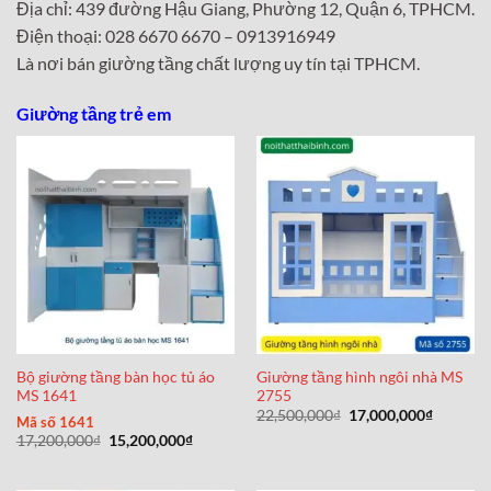
Địa chỉ: 439 đường Hậu Giang, Phường 12, Quận 6, TPHCM.
Điện thoại: 028 6670 6670 – 0913916949
Là nơi bán giường tầng chất lượng uy tín tại TPHCM.
Giường tầng trẻ em
Bộ giường tầng bàn học tủ áo
Giường tầng hình ngôi nhà MS
MS 1641
2755
Giá
Giá
22,500,000
₫
17,000,000
₫
Mã số 1641
gốc
hiện
Giá
Giá
17,200,000
₫
15,200,000
₫
là:
tại
gốc
hiện
22,500,000₫.
là:
là:
tại
17,000,0
17,200,000₫.
là: