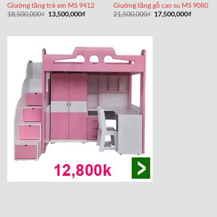
Giường tầng trẻ em MS 9412
Giường tầng gỗ cao su MS 9080
Giá
Giá
Giá
Giá
18,500,000
₫
13,500,000
₫
21,500,000
₫
17,500,000
₫
gốc
hiện
gốc
hiện
là:
tại
là:
tại
18,500,000₫.
là:
21,500,000₫.
là:
13,500,000₫.
17,500,0