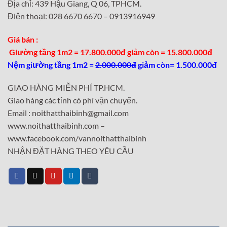
Địa chỉ: 439 Hậu Giang, Q 06, TPHCM.
Điện thoại: 028 6670 6670 – 0913916949
Giá bán :
Giường tầng 1m2 =
17.800.000đ
giảm còn = 15.800.000đ
Nệm giường tầng 1m2 =
2.000.000đ
giảm còn= 1.500.000đ
GIAO HÀNG MIỄN PHÍ TP.HCM.
Giao hàng các tỉnh có phí vận chuyển.
Email : noithatthaibinh@gmail.com
www.noithatthaibinh.com –
www.facebook.com/vannoithatthaibinh
NHẬN ĐẶT HÀNG THEO YÊU CẦU