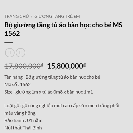
TRANG CHỦ
/
GIƯỜNG TẦNG TRẺ EM
Bộ giường tầng tủ áo bàn học cho bé MS
1562
Giá
Giá
17,800,000
15,800,000
₫
₫
gốc
hiện
Tên hàng : Bộ giường tầng tủ áo bàn học cho bé
là:
tại
Mã số : 1562
17,800,000₫.
là:
Size : giường 1m x tủ áo 0m8 x bàn học 1m1
15,800,000₫.
Loại gỗ : gỗ công nghiệp mdf cao cấp sơn men trắng phối
màu vàng hồng.
Bảo hành : 01 năm
Nội thất Thái Bình