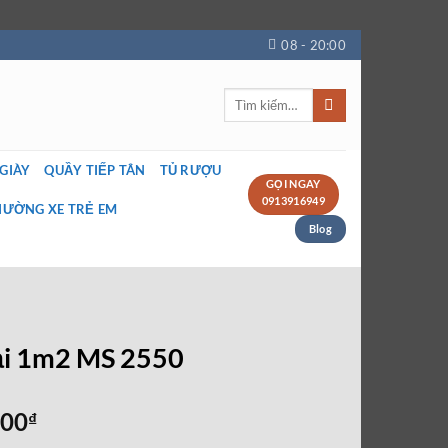
08 - 20:00
Tìm
kiếm:
 GIÀY
QUẦY TIẾP TÂN
TỦ RƯỢU
GỌI NGAY
0913916949
IƯỜNG XE TRẺ EM
Blog
đại 1m2 MS 2550
Giá
000
₫
hiện