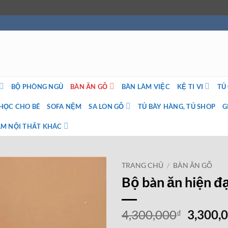
BỘ PHÒNG NGỦ
BÀN ĂN GỖ
BÀN LÀM VIỆC
KỆ TI VI
TỦ
HỌC CHO BÉ
SOFA NỆM
SA LON GỖ
TỦ BÀY HÀNG, TỦ SHOP
G
M NỘI THẤT KHÁC
TRANG CHỦ
/
BÀN ĂN GỖ
Bộ bàn ăn hiện 
Giá
4,300,000
3,300,
₫
gốc