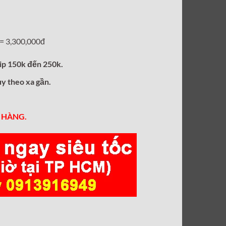
tại
00₫.
là:
3,300,000₫.
= 3,300,000đ
ip 150k đến 250k.
ùy theo xa gần.
 HÀNG.