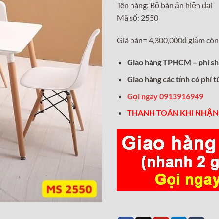
Tên hàng: Bộ bàn ăn hiện đại
là:
Mã số: 2550
4,300,0
Giá bán=
4,300,000đ
giảm còn
Giao hàng TPHCM – phí sh
Giao hàng các tỉnh có phí t
Gọi ngay 0913916949
THANH TOÁN KHI NHẬN