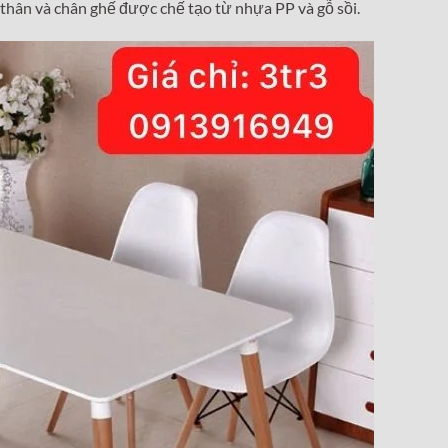
thân và chân ghế được chế tạo từ nhựa PP và gỗ sồi.