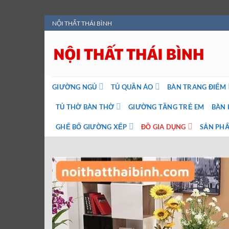
Bỏ
NỘI THẤT THÁI BÌNH
qua
nội
dung
GIƯỜNG NGỦ
TỦ QUẦN ÁO
BÀN TRANG ĐIỂM
TỦ THỜ BÀN THỜ
GIƯỜNG TẦNG TRẺ EM
BÀN 
GHẾ BỐ GIƯỜNG XẾP
ĐỒ GIA DỤNG
SẢN PHẨ