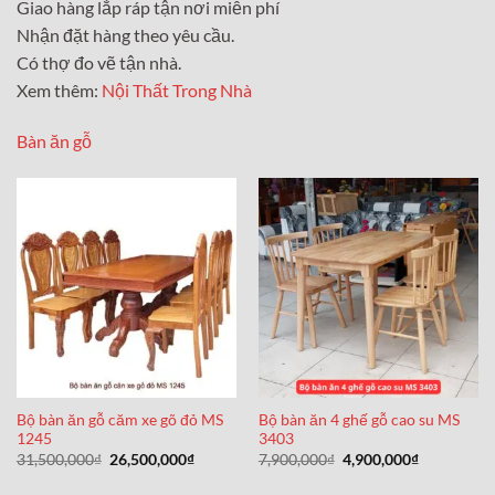
Giao hàng lắp ráp tận nơi miễn phí
Nhận đặt hàng theo yêu cầu.
Có thợ đo vẽ tận nhà.
Xem thêm:
Nội Thất Trong Nhà
Bàn ăn gỗ
Bộ bàn ăn gỗ căm xe gõ đỏ MS
Bộ bàn ăn 4 ghế gỗ cao su MS
1245
3403
Giá
Giá
Giá
Giá
31,500,000
₫
26,500,000
₫
7,900,000
₫
4,900,000
₫
gốc
hiện
gốc
hiện
là:
tại
là:
tại