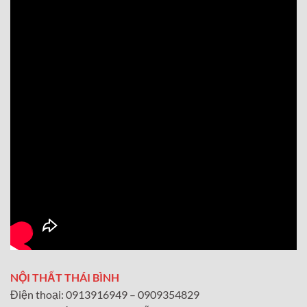
NỘI THẤT THÁI BÌNH
Điện thoại: 0913916949 – 0909354829