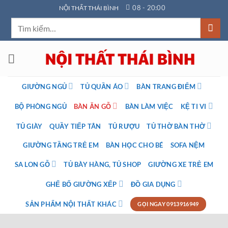
Bỏ
08 - 20:00
NỘI THẤT THÁI BÌNH
qua
Tìm
nội
kiếm:
dung
GIƯỜNG NGỦ
TỦ QUẦN ÁO
BÀN TRANG ĐIỂM
BỘ PHÒNG NGỦ
BÀN ĂN GỖ
BÀN LÀM VIỆC
KỆ TI VI
TỦ GIÀY
QUẦY TIẾP TÂN
TỦ RƯỢU
TỦ THỜ BÀN THỜ
GIƯỜNG TẦNG TRẺ EM
BÀN HỌC CHO BÉ
SOFA NỆM
SA LON GỖ
TỦ BÀY HÀNG, TỦ SHOP
GIƯỜNG XE TRẺ EM
GHẾ BỐ GIƯỜNG XẾP
ĐỒ GIA DỤNG
SẢN PHẨM NỘI THẤT KHÁC
GỌI NGAY 0913916949