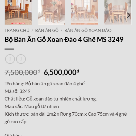
TRANG CHỦ
/
BÀN ĂN GỖ
/
BÀN ĂN GỖ XOAN ĐÀO
Bộ Bàn Ăn Gỗ Xoan Đào 4 Ghế MS 3249
Giá
Giá
7,500,000
6,500,000
₫
₫
gốc
hiện
Tên hàng: Bộ bàn ăn gỗ xoan đào 4 ghế
là:
tại
Mã số: 3249
7,500,000₫.
là:
Chất liệu: Gỗ xoan đào tự nhiên chất lượng.
6,500,000₫.
Màu sắc: Màu gỗ tự nhiên
Kích thước: bàn dài 1m2 x Rộng 70cm x Cao 75cm và 4 ghế
gỗ cao cấp.
Giá bán: