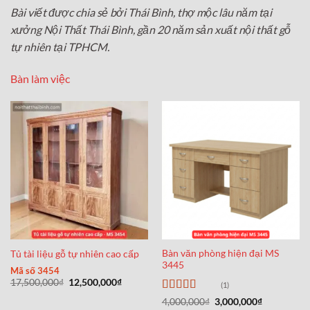
Bài viết được chia sẻ bởi Thái Bình, thợ mộc lâu năm tại
xưởng Nội Thất Thái Bình, gần 20 năm sản xuất nội thất gỗ
tự nhiên tại TPHCM.
Bàn làm việc
Bàn văn phòng hiện đại MS
Tủ tài liệu gỗ tự nhiên cao cấp
3445
Mã số 3454
Giá
Giá
17,500,000
₫
12,500,000
₫
(1)
gốc
hiện
là:
tại
Được xếp
Giá
Giá
4,000,000
₫
3,000,000
₫
17,500,000₫.
là: