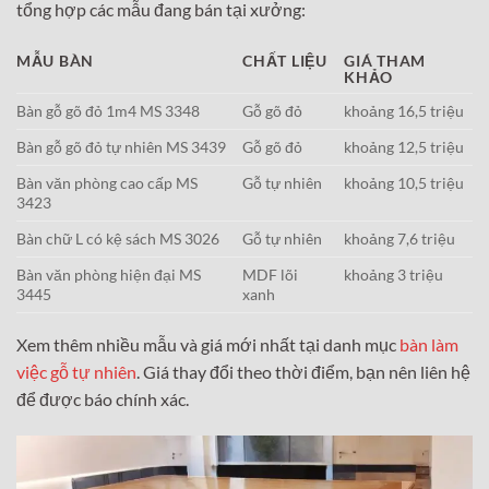
tổng hợp các mẫu đang bán tại xưởng:
MẪU BÀN
CHẤT LIỆU
GIÁ THAM
KHẢO
Bàn gỗ gõ đỏ 1m4 MS 3348
Gỗ gõ đỏ
khoảng 16,5 triệu
Bàn gỗ gõ đỏ tự nhiên MS 3439
Gỗ gõ đỏ
khoảng 12,5 triệu
Bàn văn phòng cao cấp MS
Gỗ tự nhiên
khoảng 10,5 triệu
3423
Bàn chữ L có kệ sách MS 3026
Gỗ tự nhiên
khoảng 7,6 triệu
Bàn văn phòng hiện đại MS
MDF lõi
khoảng 3 triệu
3445
xanh
Xem thêm nhiều mẫu và giá mới nhất tại danh mục
bàn làm
việc gỗ tự nhiên
. Giá thay đổi theo thời điểm, bạn nên liên hệ
để được báo chính xác.