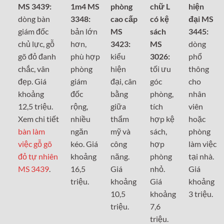
MS 3439:
1m4 MS
phòng
chữ L
hiện
dòng bàn
3348:
cao cấp
có kệ
đại MS
giám đốc
bản lớn
MS
sách
3445:
chủ lực, gỗ
hơn,
3423:
MS
dòng
gõ đỏ đanh
phù hợp
kiểu
3026:
phổ
chắc, vân
phòng
hiện
tối ưu
thông
đẹp. Giá
giám
đại, cân
góc
cho
khoảng
đốc
bằng
phòng,
nhân
12,5 triệu.
rộng,
giữa
tích
viên
Xem chi tiết
nhiều
thẩm
hợp kệ
hoặc
bàn làm
ngăn
mỹ và
sách,
phòng
việc gỗ gõ
kéo. Giá
công
hợp
làm việc
đỏ tự nhiên
khoảng
năng.
phòng
tại nhà.
MS 3439
.
16,5
Giá
nhỏ.
Giá
triệu.
khoảng
Giá
khoảng
10,5
khoảng
3 triệu.
triệu.
7,6
triệu.