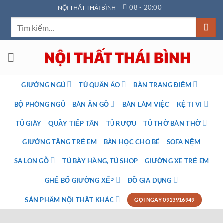
Bỏ
08 - 20:00
NỘI THẤT THÁI BÌNH
qua
Tìm
nội
kiếm:
dung
GIƯỜNG NGỦ
TỦ QUẦN ÁO
BÀN TRANG ĐIỂM
BỘ PHÒNG NGỦ
BÀN ĂN GỖ
BÀN LÀM VIỆC
KỆ TI VI
TỦ GIÀY
QUẦY TIẾP TÂN
TỦ RƯỢU
TỦ THỜ BÀN THỜ
GIƯỜNG TẦNG TRẺ EM
BÀN HỌC CHO BÉ
SOFA NỆM
SA LON GỖ
TỦ BÀY HÀNG, TỦ SHOP
GIƯỜNG XE TRẺ EM
GHẾ BỐ GIƯỜNG XẾP
ĐỒ GIA DỤNG
SẢN PHẨM NỘI THẤT KHÁC
GỌI NGAY 0913916949