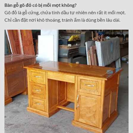
Bàn gỗ gõ đỏ có bị mối mọt không?
Gõ đỏ là gỗ cứng, chứa tinh dầu tự nhiên nên rất ít mối mọt.
Chỉ cần đặt nơi khô thoáng, tránh ẩm là dùng bền lâu dài.