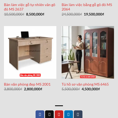
Bàn làm việc gỗ tự nhiên vân gõ
Bàn làm việc bằng gỗ gõ đỏ MS
đỏ MS 2637
2064
Giá
Giá
Giá
Giá
10,500,000
₫
8,500,000
₫
24,500,000
₫
19,500,000
₫
gốc
hiện
gốc
hiện
là:
tại
là:
tại
10,500,000₫.
là:
24,500,000₫.
là:
8,500,000₫.
19,500,0
Bàn văn phòng đẹp MS 2001
Tủ hồ sơ văn phòng MS 6465
Giá
Giá
Giá
Giá
3,800,000
₫
2,800,000
₫
5,500,000
₫
4,500,000
₫
gốc
hiện
gốc
hiện
là:
tại
là:
tại
3,800,000₫.
là:
5,500,000₫.
là:
2,800,000₫.
4,500,000₫