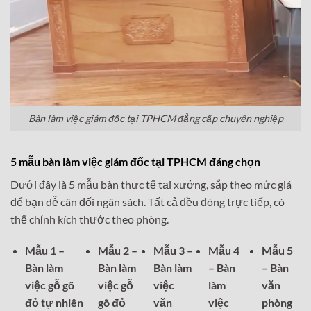
Bàn làm việc giám đốc tại TPHCM đẳng cấp chuyên nghiệp
5 mẫu bàn làm việc giám đốc tại TPHCM đáng chọn
Dưới đây là 5 mẫu bàn thực tế tại xưởng, sắp theo mức giá
để bạn dễ cân đối ngân sách. Tất cả đều đóng trực tiếp, có
thể chỉnh kích thước theo phòng.
Mẫu 1 –
Mẫu 2 –
Mẫu 3 –
Mẫu 4
Mẫu 5
Bàn làm
Bàn làm
Bàn làm
– Bàn
– Bàn
việc gỗ gõ
việc gỗ
việc
làm
văn
đỏ tự nhiên
gõ đỏ
văn
việc
phòng