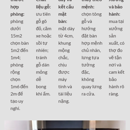
hợp
liệu gỗ:
kết cấu
mệnh:
và bảo
phòng:
ưu tiên
mặt
chọn tông
hành:
phòng
gỗ gõ
bàn:
gỗ và
mua tại
dưới
đỏ, căm
mặt dày
hướng
xưởng
15m2
xe hoặc
từ 4cm,
đặt bàn
sản
chọn bàn
sồi tự
khung
hợp mệnh
xuất, có
1m2 đến
nhiên;
mộng
chủ nhân,
thợ đo
1m4;
tránh
chắc,
lưng tựa
vẽ tận
phòng
gỗ dán
chịu
tường
nơi và
rộng
mỏng
được
đặc,
cam kết
chọn
dễ
máy
không
bảo
1m6 đến
bong
tính và
quay lưng
hành rõ
2m để
khi ẩm.
tài liệu
ra cửa.
ràng.
tạo uy
nặng.
nghi.