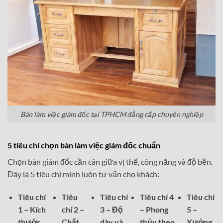
Bàn làm việc giám đốc tại TPHCM đẳng cấp chuyên nghiệp
5 tiêu chí chọn bàn làm việc giám đốc chuẩn
Chọn bàn giám đốc cần cân giữa vị thế, công năng và độ bền.
Đây là 5 tiêu chí mình luôn tư vấn cho khách:
Tiêu chí
Tiêu
Tiêu chí
Tiêu chí 4
Tiêu chí
1 – Kích
chí 2 –
3 – Độ
– Phong
5 –
thước
Chất
dày và
thủy theo
Xưởng