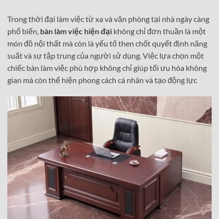
là:
tại
là:
tại
4,150,000₫.
là:
3,800,000₫.
là:
3,150,000₫.
2,800,000₫
Trong thời đại làm việc từ xa và văn phòng tại nhà ngày càng
phổ biến,
bàn làm việc hiện đại
không chỉ đơn thuần là một
món đồ nội thất mà còn là yếu tố then chốt quyết định năng
suất và sự tập trung của người sử dụng. Việc lựa chọn một
chiếc bàn làm việc phù hợp không chỉ giúp tối ưu hóa không
gian mà còn thể hiện phong cách cá nhân và tạo động lực