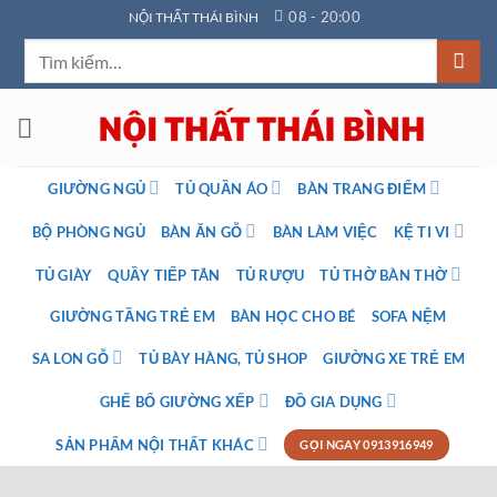
Bỏ
08 - 20:00
NỘI THẤT THÁI BÌNH
qua
Tìm
nội
kiếm:
dung
GIƯỜNG NGỦ
TỦ QUẦN ÁO
BÀN TRANG ĐIỂM
BỘ PHÒNG NGỦ
BÀN ĂN GỖ
BÀN LÀM VIỆC
KỆ TI VI
TỦ GIÀY
QUẦY TIẾP TÂN
TỦ RƯỢU
TỦ THỜ BÀN THỜ
GIƯỜNG TẦNG TRẺ EM
BÀN HỌC CHO BÉ
SOFA NỆM
SA LON GỖ
TỦ BÀY HÀNG, TỦ SHOP
GIƯỜNG XE TRẺ EM
GHẾ BỐ GIƯỜNG XẾP
ĐỒ GIA DỤNG
SẢN PHẨM NỘI THẤT KHÁC
GỌI NGAY 0913916949