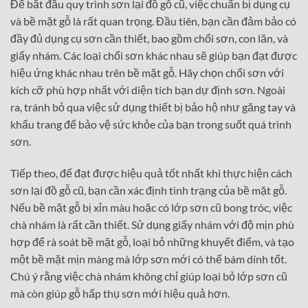
Để bắt đầu quy trình sơn lại đồ gỗ cũ, việc chuẩn bị dụng cụ
và bề mặt gỗ là rất quan trọng. Đầu tiên, bạn cần đảm bảo có
đầy đủ dụng cụ sơn cần thiết, bao gồm chổi sơn, con lăn, và
giấy nhám. Các loại chổi sơn khác nhau sẽ giúp bạn đạt được
hiệu ứng khác nhau trên bề mặt gỗ. Hãy chọn chổi sơn với
kích cỡ phù hợp nhất với diện tích bạn dự định sơn. Ngoài
ra, tránh bỏ qua việc sử dụng thiết bị bảo hộ như găng tay và
khẩu trang để bảo vệ sức khỏe của bạn trong suốt quá trình
sơn.
Tiếp theo, để đạt được hiệu quả tốt nhất khi thực hiện cách
sơn lại đồ gỗ cũ, bạn cần xác định tình trạng của bề mặt gỗ.
Nếu bề mặt gỗ bị xỉn màu hoặc có lớp sơn cũ bong tróc, việc
chà nhám là rất cần thiết. Sử dụng giấy nhám với độ mịn phù
hợp để rà soát bề mặt gỗ, loại bỏ những khuyết điểm, và tạo
một bề mặt mịn màng mà lớp sơn mới có thể bám dính tốt.
Chú ý rằng việc chà nhám không chỉ giúp loại bỏ lớp sơn cũ
mà còn giúp gỗ hấp thụ sơn mới hiệu quả hơn.