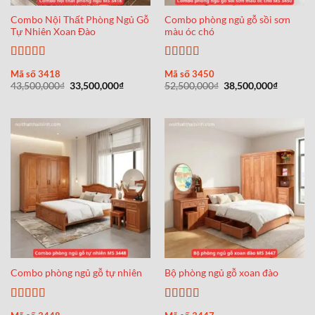
Combo Nội Thất Phòng Ngủ Gỗ
Combo phòng ngủ gỗ sồi sơn
Tự Nhiên Xoan Đào
màu óc chó
Được xếp
Được xếp
Mã số 3418
Mã số 3450
hạng
5
5 sao
hạng
5
5 sao
Giá
Giá
Giá
Giá
43,500,000
₫
33,500,000
₫
52,500,000
₫
38,500,000
₫
gốc
hiện
gốc
hiện
là:
tại
là:
tại
43,500,000₫.
là:
52,500,000₫.
là:
33,500,000₫.
38,500,0
Combo phòng ngủ gỗ tự nhiên
Bộ phòng ngủ gỗ xoan đào
Được xếp
Được xếp