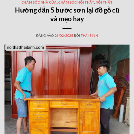
CHĂM SÓC NHÀ CỬA
,
CHĂM SÓC NỘI THẤT
,
NỘI THẤT
Hướng dẫn 5 bước sơn lại đồ gỗ cũ
và mẹo hay
ĐĂNG VÀO
26/02/2025
BỞI
THÁI BÌNH