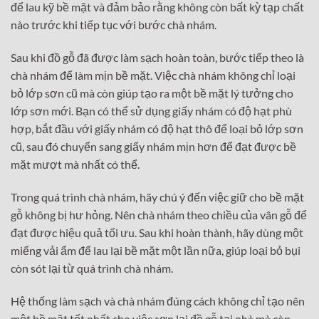
để lau kỹ bề mặt và đảm bảo rằng không còn bất kỳ tạp chất
nào trước khi tiếp tục với bước chà nhám.
Sau khi đồ gỗ đã được làm sạch hoàn toàn, bước tiếp theo là
chà nhám để làm mịn bề mặt. Việc chà nhám không chỉ loại
bỏ lớp sơn cũ mà còn giúp tạo ra một bề mặt lý tưởng cho
lớp sơn mới. Bạn có thể sử dụng giấy nhám có độ hạt phù
hợp, bắt đầu với giấy nhám có độ hạt thô để loại bỏ lớp sơn
cũ, sau đó chuyển sang giấy nhám mịn hơn để đạt được bề
mặt mượt mà nhất có thể.
Trong quá trình chà nhám, hãy chú ý đến việc giữ cho bề mặt
gỗ không bị hư hỏng. Nên chà nhám theo chiều của vân gỗ để
đạt được hiệu quả tối ưu. Sau khi hoàn thành, hãy dùng một
miếng vải ẩm để lau lại bề mặt một lần nữa, giúp loại bỏ bụi
còn sót lại từ quá trình chà nhám.
Hệ thống làm sạch và chà nhám đúng cách không chỉ tạo nên
một bề mặt tốt nhất cho việc sơn lại đồ gỗ tại nhà mà còn