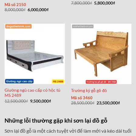
Giá
Giá
7,800,000
₫
5,800,000
₫
Mã số 2150
gốc
hiện
Giá
Giá
8,000,000
₫
6,000,000
₫
là:
tại
gốc
hiện
7,800,000₫.
là:
là:
tại
5,800,000₫
8,000,000₫.
là:
6,000,000₫.
Giường ngủ cao cấp có hộc tủ
Trường kỷ gỗ gõ đỏ
MS 2489
Mã số 3460
Giá
Giá
12,500,000
₫
9,500,000
₫
Giá
Giá
28,500,000
₫
23,500,000
₫
gốc
hiện
gốc
hiện
là:
tại
là:
tại
12,500,000₫.
là:
28,500,000₫.
là:
9,500,000₫.
23,500,0
Những lỗi thường gặp khi sơn lại đồ gỗ
Sơn lại đồ gỗ là một cách tuyệt vời để làm mới và kéo dài tuổi