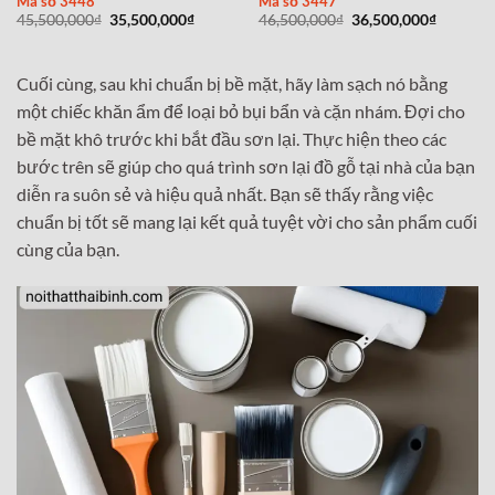
Mã số 3448
Mã số 3447
hạng
5
5 sao
hạng
5
5 sao
Giá
Giá
Giá
Giá
45,500,000
₫
35,500,000
₫
46,500,000
₫
36,500,000
₫
gốc
hiện
gốc
hiện
là:
tại
là:
tại
45,500,000₫.
là:
46,500,000₫.
là:
35,500,000₫.
36,500,0
Cuối cùng, sau khi chuẩn bị bề mặt, hãy làm sạch nó bằng
một chiếc khăn ẩm để loại bỏ bụi bẩn và cặn nhám. Đợi cho
bề mặt khô trước khi bắt đầu sơn lại. Thực hiện theo các
bước trên sẽ giúp cho quá trình sơn lại đồ gỗ tại nhà của bạn
diễn ra suôn sẻ và hiệu quả nhất. Bạn sẽ thấy rằng việc
chuẩn bị tốt sẽ mang lại kết quả tuyệt vời cho sản phẩm cuối
cùng của bạn.