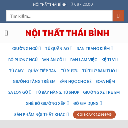
Bỏ
08 - 20:00
NỘI THẤT THÁI BÌNH
qua
Tìm
nội
kiếm:
dung
GIƯỜNG NGỦ
TỦ QUẦN ÁO
BÀN TRANG ĐIỂM
BỘ PHÒNG NGỦ
BÀN ĂN GỖ
BÀN LÀM VIỆC
KỆ TI VI
TỦ GIÀY
QUẦY TIẾP TÂN
TỦ RƯỢU
TỦ THỜ BÀN THỜ
GIƯỜNG TẦNG TRẺ EM
BÀN HỌC CHO BÉ
SOFA NỆM
SA LON GỖ
TỦ BÀY HÀNG, TỦ SHOP
GIƯỜNG XE TRẺ EM
GHẾ BỐ GIƯỜNG XẾP
ĐỒ GIA DỤNG
SẢN PHẨM NỘI THẤT KHÁC
GỌI NGAY 0913916949