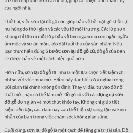
trở nên hấp dẫn hơn rất nhiều, giúp cải thiện tính thẩm mỹ
của ngôi nhà.
Thứ hai, việc sơn lại đồ gỗ còn giúp bảo vệ bề mặt gỗ khỏi sự
hư hỏng do thời gian và các yếu tố môi trường. Các lớp sơn
không chỉ tạo ra một lớp bảo vệ bên ngoài mà còn ngăn ngừa
ẩm mốc và sự ăn mòn, kéo dài tuổi thọ của sản phẩm. Nếu
bạn thực hiện đúng
5 bước sơn lại đồ gỗ cũ
, đồ gỗ của bạn
sẽ được bảo vệ một cách hiệu quả hơn.
Hơn nữa, sơn lại đồ gỗ tại nhà là một lựa chọn tiết kiệm chi
phí so với việc mua mới. Điều này đặc biệt có ý nghĩa trong
bối cảnh tài chính không ổn định. Thay vì đầu tư vào đồ nội
thất mới, bạn có thể làm mới đồ gỗ cũ với các
dụng cụ sơn
đồ gỗ
đơn giản và một chút khéo tay. Không chỉ giúp tiết
kiệm tiền bạc, cách làm này còn thể hiện sự sáng tạo và kiên
nhẫn của bạn trong việc chăm sóc không gian sống.
Cuối cùng, sơn lại đồ gỗ là một cách để tăng giá trị tài sản. Đồ