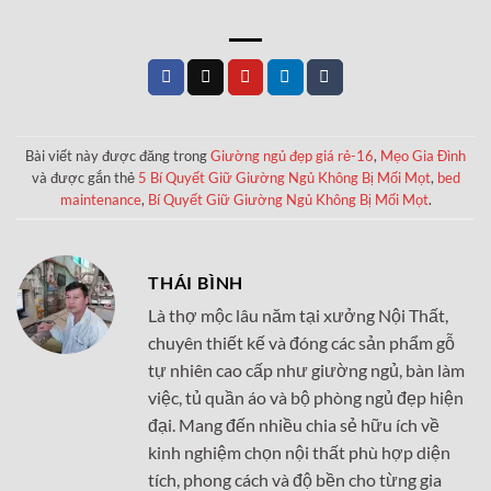
6,000,000₫
20,500,000₫.
là:
15,500,000₫.
Bài viết này được đăng trong
Giường ngủ đẹp giá rẻ-16
,
Mẹo Gia Đình
và được gắn thẻ
5 Bí Quyết Giữ Giường Ngủ Không Bị Mối Mọt
,
bed
maintenance
,
Bí Quyết Giữ Giường Ngủ Không Bị Mối Mọt
.
THÁI BÌNH
Là thợ mộc lâu năm tại xưởng Nội Thất,
chuyên thiết kế và đóng các sản phẩm gỗ
tự nhiên cao cấp như giường ngủ, bàn làm
việc, tủ quần áo và bộ phòng ngủ đẹp hiện
đại. Mang đến nhiều chia sẻ hữu ích về
kinh nghiệm chọn nội thất phù hợp diện
tích, phong cách và độ bền cho từng gia