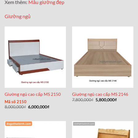
Xem thêm:
Mẫu giường đẹp
Giường ngủ
Giường ngủ cao cấp MS 2150
Giường ngủ cao cấp MS 2146
Giá
Giá
7,800,000
₫
5,800,000
₫
Mã số 2150
gốc
hiện
Giá
Giá
8,000,000
₫
6,000,000
₫
là:
tại
gốc
hiện
7,800,000₫.
là:
là:
tại
5,800,000₫
8,000,000₫.
là:
6,000,000₫.