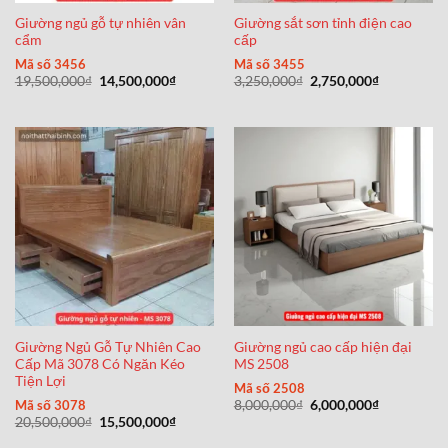
Giường ngủ gỗ tự nhiên vân
Giường sắt sơn tỉnh điện cao
cẩm
cấp
Mã số 3456
Mã số 3455
Giá
Giá
Giá
Giá
19,500,000
₫
14,500,000
₫
3,250,000
₫
2,750,000
₫
gốc
hiện
gốc
hiện
là:
tại
là:
tại
19,500,000₫.
là:
3,250,000₫.
là:
14,500,000₫.
2,750,000₫
Giường Ngủ Gỗ Tự Nhiên Cao
Giường ngủ cao cấp hiện đại
Cấp Mã 3078 Có Ngăn Kéo
MS 2508
Tiện Lợi
Mã số 2508
Giá
Giá
Mã số 3078
8,000,000
₫
6,000,000
₫
gốc
hiện
Giá
Giá
20,500,000
₫
15,500,000
₫
là:
tại
gốc
hiện
8,000,000₫.
là:
là:
tại