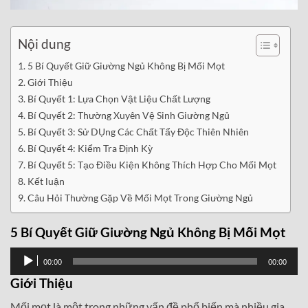
Nội dung
5 Bí Quyết Giữ Giường Ngủ Không Bị Mối Mọt
Giới Thiệu
Bí Quyết 1: Lựa Chọn Vật Liệu Chất Lượng
Bí Quyết 2: Thường Xuyên Vệ Sinh Giường Ngủ
Bí Quyết 3: Sử DỤng Các Chất Tẩy Độc Thiên Nhiên
Bí Quyết 4: Kiểm Tra Định Kỳ
Bí Quyết 5: Tạo Điều Kiện Không Thích Hợp Cho Mối Mọt
Kết luận
Câu Hỏi Thường Gặp Về Mối Mọt Trong Giường Ngủ
5 Bí Quyết Giữ Giường Ngủ Không Bị Mối Mọt
Trình
00:00
00:00
phát
Giới Thiệu
âm
Mối mọt là một trong những vấn đề phổ biến mà nhiều gia
thanh