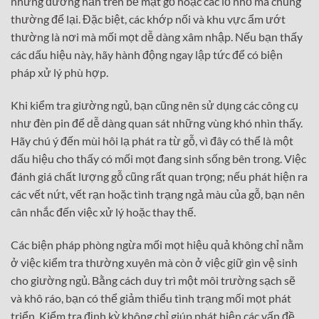
những đường hằn trên bề mặt gỗ hoặc các lỗ nhỏ mà chúng
thường để lại. Đặc biệt, các khớp nối và khu vực ẩm ướt
thường là nơi mà mối mọt dễ dàng xâm nhập. Nếu bạn thấy
các dấu hiệu này, hãy hành động ngay lập tức để có biện
pháp xử lý phù hợp.
Khi kiểm tra giường ngủ, bạn cũng nên sử dụng các công cụ
như đèn pin để dễ dàng quan sát những vùng khó nhìn thấy.
Hãy chú ý đến mùi hôi lạ phát ra từ gỗ, vì đây có thể là một
dấu hiệu cho thấy có mối mọt đang sinh sống bên trong. Việc
đánh giá chất lượng gỗ cũng rất quan trọng; nếu phát hiện ra
các vết nứt, vết rạn hoặc tình trạng ngả màu của gỗ, bạn nên
cân nhắc đến việc xử lý hoặc thay thế.
Các biện pháp phòng ngừa mối mọt hiệu quả không chỉ nằm
ở việc kiểm tra thường xuyên mà còn ở việc giữ gìn vệ sinh
cho giường ngủ. Bằng cách duy trì một môi trường sạch sẽ
và khô ráo, bạn có thể giảm thiểu tình trạng mối mọt phát
triển. Kiểm tra định kỳ không chỉ giúp phát hiện các vấn đề