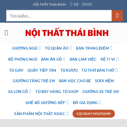
Bỏ
08 - 20:00
NỘI THẤT THÁI BÌNH
qua
Tìm
nội
kiếm:
dung
GIƯỜNG NGỦ
TỦ QUẦN ÁO
BÀN TRANG ĐIỂM
BỘ PHÒNG NGỦ
BÀN ĂN GỖ
BÀN LÀM VIỆC
KỆ TI VI
TỦ GIÀY
QUẦY TIẾP TÂN
TỦ RƯỢU
TỦ THỜ BÀN THỜ
GIƯỜNG TẦNG TRẺ EM
BÀN HỌC CHO BÉ
SOFA NỆM
SA LON GỖ
TỦ BÀY HÀNG, TỦ SHOP
GIƯỜNG XE TRẺ EM
GHẾ BỐ GIƯỜNG XẾP
ĐỒ GIA DỤNG
SẢN PHẨM NỘI THẤT KHÁC
GỌI NGAY 0913916949