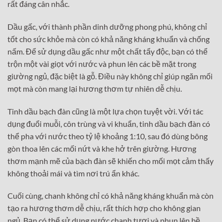
rất đáng cân nhắc.
Dầu gấc, với thành phần dinh dưỡng phong phú, không chỉ
tốt cho sức khỏe mà còn có khả năng kháng khuẩn và chống
nấm. Để sử dụng dầu gấc như một chất tẩy độc, bạn có thể
trộn một vài giọt với nước và phun lên các bề mặt trong
giường ngủ, đặc biệt là gỗ. Điều này không chỉ giúp ngăn mối
mọt mà còn mang lại hương thơm tự nhiên dễ chịu.
Tinh dầu bạch đàn cũng là một lựa chọn tuyệt vời. Với tác
dụng đuổi muỗi, côn trùng và vi khuẩn, tinh dầu bạch đàn có
thể pha với nước theo tỷ lệ khoảng 1:10, sau đó dùng bông
gòn thoa lên các mối nứt và khe hở trên giường. Hương
thơm mạnh mẽ của bạch đàn sẽ khiến cho mối mọt cảm thấy
không thoải mái và tìm nơi trú ẩn khác.
Cuối cùng, chanh không chỉ có khả năng kháng khuẩn mà còn
tạo ra hương thơm dễ chịu, rất thích hợp cho không gian
ngủ. Bạn có thể sử dụng nước chanh tươi và phun lên bề