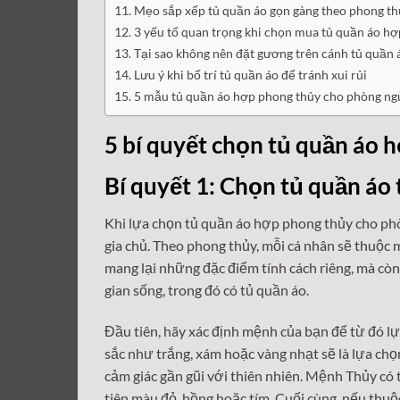
Mẹo sắp xếp tủ quần áo gọn gàng theo phong th
3 yếu tố quan trọng khi chọn mua tủ quần áo h
Tại sao không nên đặt gương trên cánh tủ quần 
Lưu ý khi bố trí tủ quần áo để tránh xui rủi
5 mẫu tủ quần áo hợp phong thủy cho phòng ngủ
5 bí quyết chọn tủ quần áo 
Bí quyết 1: Chọn tủ quần áo
Khi lựa chọn tủ quần áo hợp phong thủy cho phò
gia chủ. Theo phong thủy, mỗi cá nhân sẽ thuộc
mang lại những đặc điểm tính cách riêng, mà cò
gian sống, trong đó có tủ quần áo.
Đầu tiên, hãy xác định mệnh của bạn để từ đó l
sắc như trắng, xám hoặc vàng nhạt sẽ là lựa chọ
cảm giác gần gũi với thiên nhiên. Mệnh Thủy c
tiên màu đỏ, hồng hoặc tím. Cuối cùng, nếu thuộ