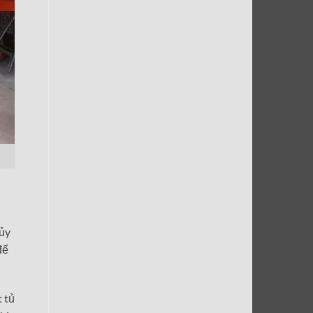
hủy
để
 tủ