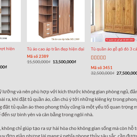
ượt hiện
Tủ áo cao áp trần đẹp hiện đại
Tủ quần áo gỗ gõ đỏ 3 c
Mã số 2389
Giá
Giá
15,500,000
₫
13,500,000
₫
Được xếp
gốc
hiện
Giá
000
₫
Mã số 3451
hạng
5
5 sao
là:
tại
hiện
Giá
32,500,000
₫
27,500,00
15,500,000₫.
là:
tại
gốc
13,500,000₫.
00₫.
là:
là:
6,500,000₫.
32,500,000
ỹ lưỡng và nên phù hợp với kích thước không gian phòng ngủ, đ
i ra, khi đặt tủ quần áo, cần chú ý tới những kiêng kỵ trong phon
g đặt tủ quần áo theo phong thủy cũng là một yếu tố quan trọng m
 đến sự bình yên và cân bằng trong ngôi nhà.
 không chỉ giúp tạo ra sự hài hòa cho không gian sống mà còn hỗ 
y tuy đơn giản nhưng lại mang ý nghĩa phong thủy sâu sắc, cần đư