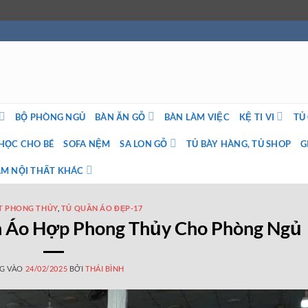
BỘ PHÒNG NGỦ
BÀN ĂN GỖ
BÀN LÀM VIỆC
KỆ TI VI
TỦ
HỌC CHO BÉ
SOFA NỆM
SA LON GỖ
TỦ BÀY HÀNG, TỦ SHOP
G
M NỘI THẤT KHÁC
T PHONG THỦY
,
TỦ QUẦN ÁO ĐẸP-17
n Áo Hợp Phong Thủy Cho Phòng Ngủ
G VÀO
24/02/2025
BỞI
THÁI BÌNH