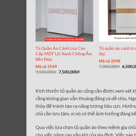
Tủ Quần Áo Cánh Lùa Cao
Tủ quần áo cánh tr
Cấp MDF Lõi Xanh Chống Ẩm
đại
Bền Đẹp
Mã số 2098
Giá
7,000,000
₫
6,500,
Mã số 2549
gốc
Giá
Giá
9,500,000
₫
7,500,000
₫
là:
gốc
hiện
7,000,0
là:
tại
9,500,000₫.
là:
7,500,000₫.
Kích thước tủ quần áo cũng cần được xem xét k
rằng không gian vẫn thoáng đãng và dễ chịu. Ngoà
thủy để tránh tạo ra năng lượng tiêu cực. Hướn
chủ cần lưu tâm, vì nó có thể ảnh hưởng đáng kể
Qua việc lựa chọn tủ quần áo theo mệnh gia chủ,
cho việc nâng cao vận khí của gia đình. Việc nà