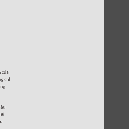
h của
g chỉ
ông
màu
lại
ưu