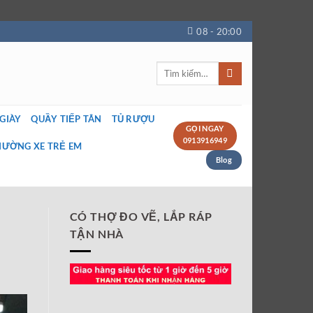
08 - 20:00
Tìm
kiếm:
 GIÀY
QUẦY TIẾP TÂN
TỦ RƯỢU
GỌI NGAY
0913916949
IƯỜNG XE TRẺ EM
Blog
CÓ THỢ ĐO VẼ, LẮP RÁP
TẬN NHÀ