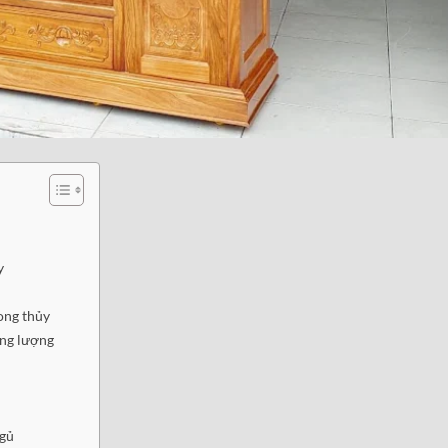
y
n
ong thủy
ăng lượng
ngủ