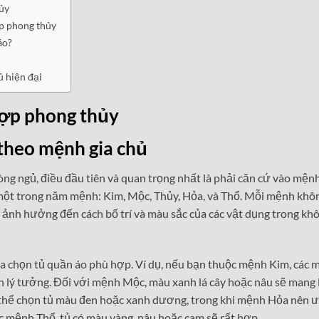
ủy
ợp phong thủy
áo?
 hiện đại
hợp phong thủy
 theo mệnh gia chủ
ng ngủ, điều đầu tiên và quan trọng nhất là phải căn cứ vào mện
 một trong năm mệnh: Kim, Mộc, Thủy, Hỏa, và Thổ. Mỗi mệnh khôn
n ảnh hưởng đến cách bố trí và màu sắc của các vật dụng trong kh
ựa chọn tủ quần áo phù hợp. Ví dụ, nếu bạn thuộc mệnh Kim, các 
n lý tưởng. Đối với mệnh Mộc, màu xanh lá cây hoặc nâu sẽ mang 
ó thể chọn tủ màu đen hoặc xanh dương, trong khi mệnh Hỏa nên 
c mệnh Thổ, tủ có màu vàng, nâu hoặc cam sẽ rất hợp.