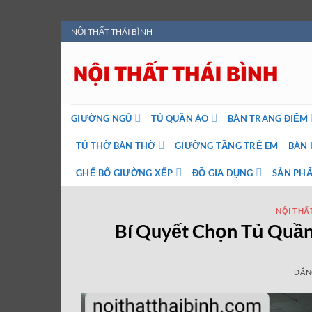
Bỏ
NỘI THẤT THÁI BÌNH
qua
nội
dung
GIƯỜNG NGỦ
TỦ QUẦN ÁO
BÀN TRANG ĐIỂM
TỦ THỜ BÀN THỜ
GIƯỜNG TẦNG TRẺ EM
BÀN 
GHẾ BỐ GIƯỜNG XẾP
ĐỒ GIA DỤNG
SẢN PHẨ
NỘI THẤ
Bí Quyết Chọn Tủ Quầ
ĐĂN