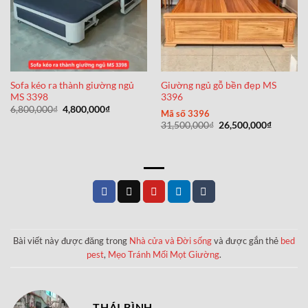
Sofa kéo ra thành giường ngủ
Giường ngủ gỗ bền đẹp MS
MS 3398
3396
Giá
Giá
6,800,000
₫
4,800,000
₫
Mã số 3396
gốc
hiện
Giá
Giá
31,500,000
₫
26,500,000
₫
là:
tại
gốc
hiện
6,800,000₫.
là:
là:
tại
4,800,000₫.
31,500,000₫.
là:
26,500,0
Bài viết này được đăng trong
Nhà cửa và Đời sống
và được gắn thẻ
bed
pest
,
Mẹo Tránh Mối Mọt Giường
.
THÁI BÌNH