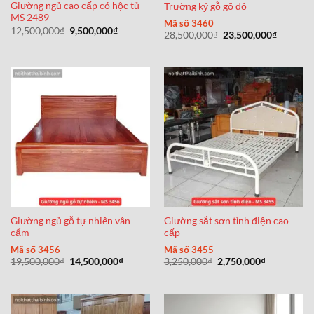
Giường ngủ cao cấp có hộc tủ
Trường kỷ gỗ gõ đỏ
MS 2489
Mã số 3460
Giá
Giá
12,500,000
₫
9,500,000
₫
Giá
Giá
28,500,000
₫
23,500,000
₫
gốc
hiện
gốc
hiện
là:
tại
là:
tại
12,500,000₫.
là:
28,500,000₫.
là:
9,500,000₫.
23,500,0
Giường ngủ gỗ tự nhiên vân
Giường sắt sơn tỉnh điện cao
cẩm
cấp
Mã số 3456
Mã số 3455
Giá
Giá
Giá
Giá
19,500,000
₫
14,500,000
₫
3,250,000
₫
2,750,000
₫
gốc
hiện
gốc
hiện
là:
tại
là:
tại
19,500,000₫.
là:
3,250,000₫.
là:
14,500,000₫.
2,750,000₫