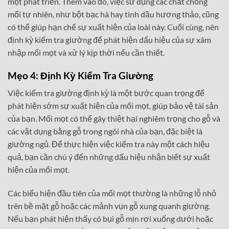
mọt phát triển. Thêm vào đó, việc sử dụng các chất chống
mối tự nhiên, như bột bạc hà hay tinh dầu hương thảo, cũng
có thể giúp hạn chế sự xuất hiện của loài này. Cuối cùng, nên
định kỳ kiểm tra giường để phát hiện dấu hiệu của sự xâm
nhập mối mọt và xử lý kịp thời nếu cần thiết.
Mẹo 4: Định Kỳ Kiểm Tra Giường
Việc kiểm tra giường định kỳ là một bước quan trọng để
phát hiện sớm sự xuất hiện của mối mọt, giúp bảo vệ tài sản
của bạn. Mối mọt có thể gây thiệt hại nghiêm trọng cho gỗ và
các vật dụng bằng gỗ trong ngôi nhà của bạn, đặc biệt là
giường ngủ. Để thực hiện việc kiểm tra này một cách hiệu
quả, bạn cần chú ý đến những dấu hiệu nhận biết sự xuất
hiện của mối mọt.
Các biểu hiện đầu tiên của mối mọt thường là những lỗ nhỏ
trên bề mặt gỗ hoặc các mảnh vụn gỗ xung quanh giường.
Nếu bạn phát hiện thấy có bụi gỗ mịn rơi xuống dưới hoặc