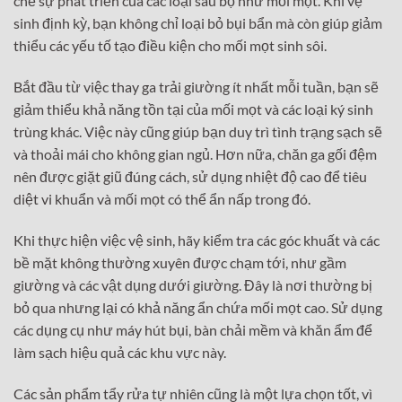
chế sự phát triển của các loại sâu bọ như mối mọt. Khi vệ
sinh định kỳ, bạn không chỉ loại bỏ bụi bẩn mà còn giúp giảm
thiểu các yếu tố tạo điều kiện cho mối mọt sinh sôi.
Bắt đầu từ việc thay ga trải giường ít nhất mỗi tuần, bạn sẽ
giảm thiểu khả năng tồn tại của mối mọt và các loại ký sinh
trùng khác. Việc này cũng giúp bạn duy trì tình trạng sạch sẽ
và thoải mái cho không gian ngủ. Hơn nữa, chăn ga gối đệm
nên được giặt giũ đúng cách, sử dụng nhiệt độ cao để tiêu
diệt vi khuẩn và mối mọt có thể ẩn nấp trong đó.
Khi thực hiện việc vệ sinh, hãy kiểm tra các góc khuất và các
bề mặt không thường xuyên được chạm tới, như gầm
giường và các vật dụng dưới giường. Đây là nơi thường bị
bỏ qua nhưng lại có khả năng ẩn chứa mối mọt cao. Sử dụng
các dụng cụ như máy hút bụi, bàn chải mềm và khăn ẩm để
làm sạch hiệu quả các khu vực này.
Các sản phẩm tẩy rửa tự nhiên cũng là một lựa chọn tốt, vì