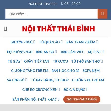
Bỏ
08 - 20:00
NỘI THẤT THÁI BÌNH
qua
Tìm
nội
kiếm:
dung
GIƯỜNG NGỦ
TỦ QUẦN ÁO
BÀN TRANG ĐIỂM
BỘ PHÒNG NGỦ
BÀN ĂN GỖ
BÀN LÀM VIỆC
KỆ TI VI
TỦ GIÀY
QUẦY TIẾP TÂN
TỦ RƯỢU
TỦ THỜ BÀN THỜ
GIƯỜNG TẦNG TRẺ EM
BÀN HỌC CHO BÉ
SOFA NỆM
SA LON GỖ
TỦ BÀY HÀNG, TỦ SHOP
GIƯỜNG XE TRẺ EM
GHẾ BỐ GIƯỜNG XẾP
ĐỒ GIA DỤNG
SẢN PHẨM NỘI THẤT KHÁC
GỌI NGAY 0913916949