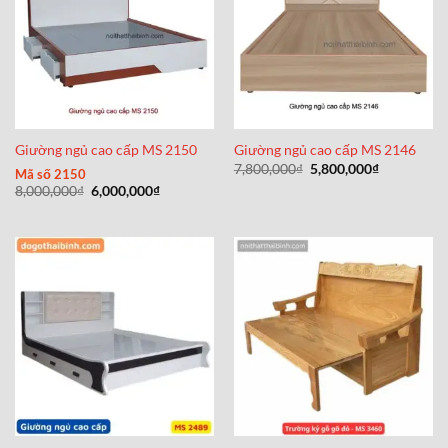
Giường ngủ cao cấp MS 2150
Giường ngủ cao cấp MS 2146
Giá
Giá
7,800,000
₫
5,800,000
₫
Mã số 2150
gốc
hiện
Giá
Giá
8,000,000
₫
6,000,000
₫
là:
tại
gốc
hiện
7,800,000₫.
là:
là:
tại
5,800,000₫
8,000,000₫.
là:
6,000,000₫.