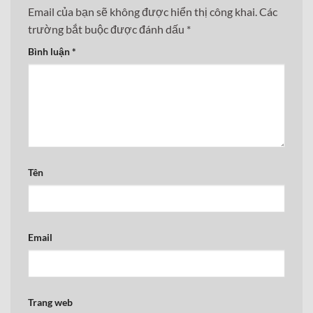
Email của bạn sẽ không được hiển thị công khai.
Các
trường bắt buộc được đánh dấu
*
Bình luận
*
Tên
Email
Trang web