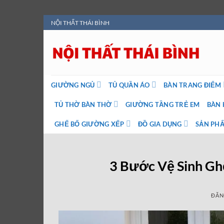
Bỏ
NỘI THẤT THÁI BÌNH
qua
nội
dung
GIƯỜNG NGỦ
TỦ QUẦN ÁO
BÀN TRANG ĐIỂM
TỦ THỜ BÀN THỜ
GIƯỜNG TẦNG TRẺ EM
BÀN 
GHẾ BỐ GIƯỜNG XẾP
ĐỒ GIA DỤNG
SẢN PHẨ
3 Bước Vệ Sinh Gh
ĐĂN