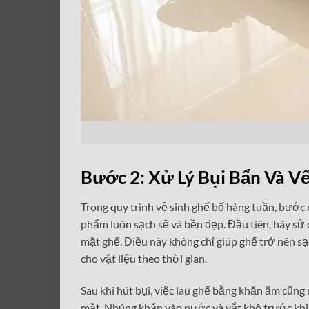
Bước 2: Xử Lý Bụi Bẩn Và V
Trong quy trình vệ sinh ghế bố hàng tuần, bước
phẩm luôn sạch sẽ và bền đẹp. Đầu tiên, hãy sử 
mặt ghế. Điều này không chỉ giúp ghế trở nên sạ
cho vật liệu theo thời gian.
Sau khi hút bụi, việc lau ghế bằng khăn ẩm cũn
mặt. Nhúng khăn vào nước và vắt khô trước khi la