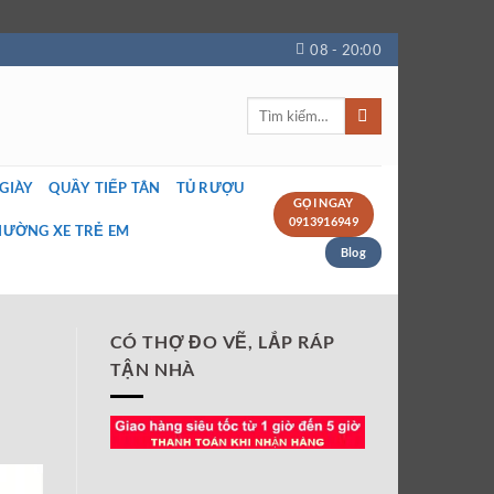
08 - 20:00
Tìm
kiếm:
 GIÀY
QUẦY TIẾP TÂN
TỦ RƯỢU
GỌI NGAY
0913916949
IƯỜNG XE TRẺ EM
Blog
CÓ THỢ ĐO VẼ, LẮP RÁP
TẬN NHÀ