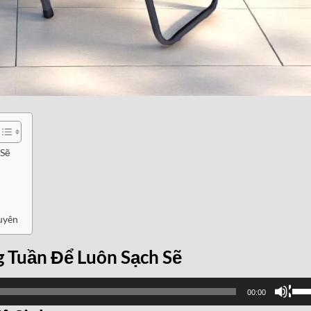
 Sẽ
uyên
 Tuần Để Luôn Sạch Sẽ
Sử
00:00
dụn