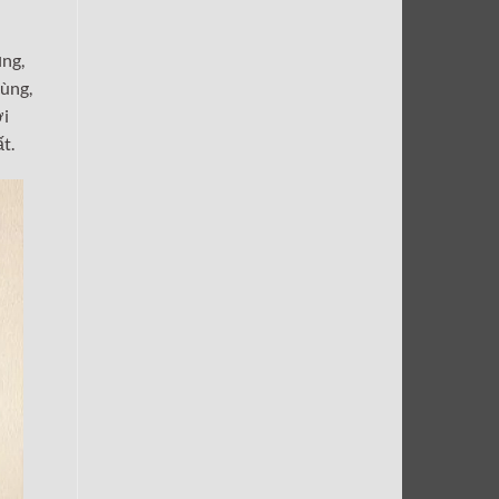
ụng,
cùng,
ời
t.