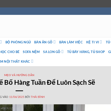
BỘ PHÒNG NGỦ
BÀN ĂN GỖ
BÀN LÀM VIỆC
KỆ TI VI
TỦ
HỌC CHO BÉ
SOFA NỆM
SA LON GỖ
TỦ BÀY HÀNG, TỦ SHOP
G
M NỘI THẤT KHÁC
MẸO VÀ HƯỚNG DẪN
ế Bố Hàng Tuần Để Luôn Sạch Sẽ
G VÀO
11/06/2025
BỞI
THÁI BÌNH