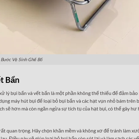
Bước Vệ Sinh Ghế Bố
ết Bẩn
 xử lý bụi bẩn và vết bẩn là một phần không thể thiếu để đảm bảo
dụng máy hút bụi để loại bỏ bụi bẩn và các hạt vụn nhỏ bám trên 
ch sẽ hơn mà còn ngăn ngừa sự tích tụ của hạt bụi, có thể gây hư 
g rất quan trọng. Hãy chọn khăn mềm và không xơ để tránh làm xư
u. Điều này sẽ giúp loại bỏ bụi bẩn còn sót lại và làm sạch các v