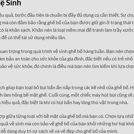
ệ Sinh
các
phí
ệu quả, bước đầu tiên là chuẩn bị đầy đủ dụng cụ cần thiết. Sự ch
mũi
g mà còn đảm bảo rằng ghế bố của bạn được giữ gìn ở trạng thái t
tên
ó là khăn sạch. Khăn nên là loại mềm mại để tránh làm trầy xước
Lên
h để có thể tái sử dụng nhiều lần.
để
tăn
uan trọng trong quá trình vệ sinh ghế bố hàng tuần. Bạn nên chọn
hoặ
 bảo an toàn cho sức khỏe của gia đình, đặc biệt nếu có trẻ nhỏ
giả
ảo vệ sức khỏe, đó chính là điều mà bạn nên tìm kiếm khi lựa chọ
âm
lượ
h giúp bạn loại bỏ bụi bẩn ẩn nấp trong các kẽ nhỏ của ghế bố. 
h làm hỏng bề mặt ghế. Cuối cùng, một chiếc máy hút bụi cũng sẽ 
hiệu quả, đặc biệt là khi có bụi bẩn hay lông thú vật trong nhà.
hợp giữa từng loại với bề mặt của ghế bố mà bạn có. Chọn lựa nh
 quả vệ sinh mà còn bảo vệ ghế bố của bạn khỏi những hư hại kh
 dễ dàng duy trì sự sạch sẽ và vẻ đẹp cho ghế bố của mình.