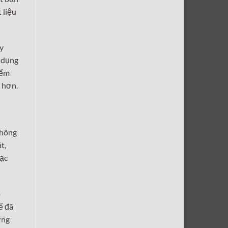
 liệu
ãy
ử dụng
iểm
ả hơn.
không
t,
bạc
ó
ế đã
ững