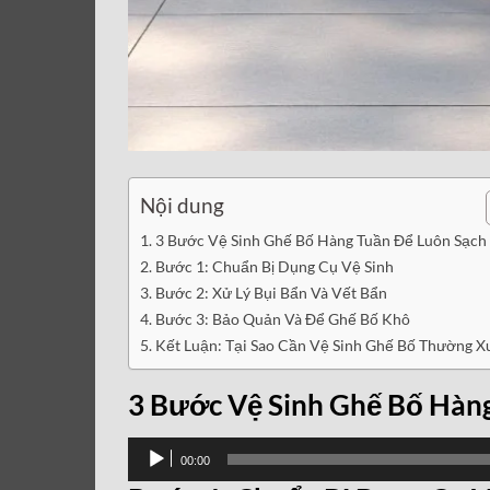
Nội dung
3 Bước Vệ Sinh Ghế Bố Hàng Tuần Để Luôn Sạch
Bước 1: Chuẩn Bị Dụng Cụ Vệ Sinh
Bước 2: Xử Lý Bụi Bẩn Và Vết Bẩn
Bước 3: Bảo Quản Và Để Ghế Bố Khô
Kết Luận: Tại Sao Cần Vệ Sinh Ghế Bố Thường X
3 Bước Vệ Sinh Ghế Bố Hàng
Trình
00:00
phát