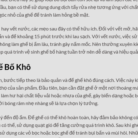
u, bạn có thể sử dụng dung dịch tẩy rửa nhẹ tương ứng với chất
 góc nhỏ của ghế để tránh làm hỏng bề mặt.
 hay vết nước, các mẹo sau đây có thể hữu ích. Đối với vết mỡ, h
bẩn và để khoảng 15 phút trước khi lau sạch. Với vết nước, việc s
không làm ghế bị ẩm lâu, tránh gây nấm mốc. Nên thường xuyên k
úp quá trình vệ sinh ghế bố hàng tuần trở nên dễ dàng và hiệu qu
ế Bố Khô
n, bước tiếp theo là bảo quản và để ghế khô đúng cách. Việc này 
i thọ của sản phẩm. Đầu tiên, bạn cần đặt ghế ở một nơi thoáng má
làm hư hại chất liệu vải hoặc nhựa của ghế, gây biến dạng hoặc 
với bóng râm nhẹ nhàng sẽ là lựa chọn lý tưởng.
 ý đến độ ẩm. Để ghế có thể khô hoàn toàn, hãy đảm bảo không c
ó thể, sử dụng quạt gió để tăng cường quá trình khô. Sau khi gh
 sử dụng các vỏ bọc hoặc bọc ghế để tránh bụi bẩn và mùi hôi. Nh