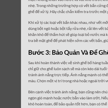
nhẹ. Trong những trường hợp có vết bẩn cứng đầ
ghế để xử lý. Hãy chắc chắn kiểm tra trước một
Khi xử lý các loại vết bẩn khác nhau, như vết mỡ
dùng bột ngô hoặc bột tẩy rửa nhẹ, rải lên vết 
khăn khô để thấm hút sẽ giúp loại bỏ nước mà 
tra bề mặt ghế để phát hiện sớm các vết bẩn, gi
Bước 3: Bảo Quản Và Để Gh
Sau khi hoàn thành việc vệ sinh ghế bố hàng tuầ
chỉ giữ cho ghế luôn sạch sẽ mà còn kéo dài tuổ
tránh ánh nắng trực tiếp. Ánh nắng mạnh có thể 
màu. Chọn một vị trí trong nhà hoặc ngoài trời 
Bên cạnh việc tránh ánh nắng, bạn cũng nên chú
ngọn gió mạnh hoặc nước bắn vào làm ướt. Nếu c
khô hoàn toàn, để bảo quản tốt hơn, bạn có thể