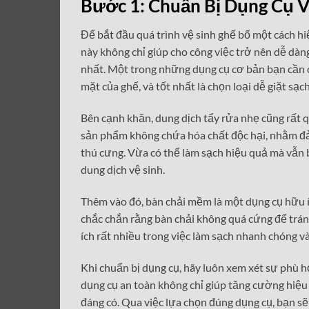
Bước 1: Chuẩn Bị Dụng Cụ V
âm
thanh
Để bắt đầu quá trình vệ sinh ghế bố một cách hi
này không chỉ giúp cho công việc trở nên dễ dàn
nhất. Một trong những dụng cụ cơ bản bạn cần c
mặt của ghế, và tốt nhất là chọn loại dễ giặt sạc
Bên cạnh khăn, dung dịch tẩy rửa nhẹ cũng rất q
sản phẩm không chứa hóa chất độc hại, nhằm đảm
thú cưng. Vừa có thể làm sạch hiệu quả mà vẫn b
dung dịch vệ sinh.
Thêm vào đó, bàn chải mềm là một dụng cụ hữu íc
chắc chắn rằng bàn chải không quá cứng để trán
ích rất nhiều trong việc làm sạch nhanh chóng và 
Khi chuẩn bị dụng cụ, hãy luôn xem xét sự phù 
dụng cụ an toàn không chỉ giúp tăng cường hiệu
đáng có. Qua việc lựa chọn đúng dụng cụ, bạn sẽ