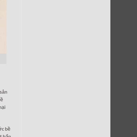
 sản
bề
hại
ớc bề
ết bẩn