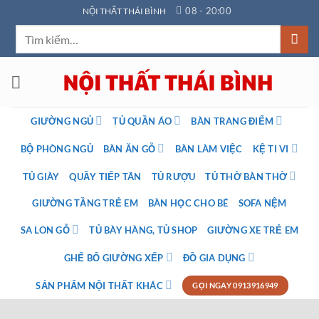
Bỏ
08 - 20:00
NỘI THẤT THÁI BÌNH
qua
Tìm
nội
kiếm:
dung
GIƯỜNG NGỦ
TỦ QUẦN ÁO
BÀN TRANG ĐIỂM
BỘ PHÒNG NGỦ
BÀN ĂN GỖ
BÀN LÀM VIỆC
KỆ TI VI
TỦ GIÀY
QUẦY TIẾP TÂN
TỦ RƯỢU
TỦ THỜ BÀN THỜ
GIƯỜNG TẦNG TRẺ EM
BÀN HỌC CHO BÉ
SOFA NỆM
SA LON GỖ
TỦ BÀY HÀNG, TỦ SHOP
GIƯỜNG XE TRẺ EM
GHẾ BỐ GIƯỜNG XẾP
ĐỒ GIA DỤNG
SẢN PHẨM NỘI THẤT KHÁC
GỌI NGAY 0913916949