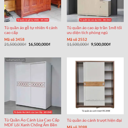
Tủ quần áo gỗ tự nhiên 4 cánh
Tủ quần áo cao áp trần 1m8 tối
cao cấp
ưu diện tích phòng ngủ
Mã số 3458
Mã số 2552
Giá
Giá
Giá
Giá
21,500,000
₫
16,500,000
₫
11,500,000
₫
9,500,000
₫
gốc
hiện
gốc
hiện
là:
tại
là:
tại
21,500,000₫.
là:
11,500,000₫.
là:
16,500,000₫.
9,500,000
Tủ Quần Áo Cánh Lùa Cao Cấp
Tủ quần áo cánh trượt hiện đại
MDF Lõi Xanh Chống Ẩm Bền
Mã số 2098