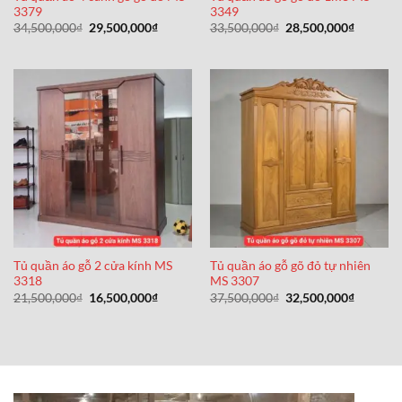
3379
3349
Giá
Giá
Giá
Giá
34,500,000
₫
29,500,000
₫
33,500,000
₫
28,500,000
₫
gốc
hiện
gốc
hiện
là:
tại
là:
tại
34,500,000₫.
là:
33,500,000₫.
là:
29,500,000₫.
28,500,0
Tủ quần áo gỗ 2 cửa kính MS
Tủ quần áo gỗ gõ đỏ tự nhiên
3318
MS 3307
Giá
Giá
Giá
Giá
21,500,000
₫
16,500,000
₫
37,500,000
₫
32,500,000
₫
gốc
hiện
gốc
hiện
là:
tại
là:
tại
21,500,000₫.
là:
37,500,000₫.
là:
16,500,000₫.
32,500,0