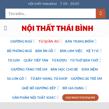
Bỏ
08 - 20:00
NỘI THẤT THÁI BÌNH
qua
Tìm
nội
kiếm:
dung
GIƯỜNG NGỦ
TỦ QUẦN ÁO
BÀN TRANG ĐIỂM
BỘ PHÒNG NGỦ
BÀN ĂN GỖ
BÀN LÀM VIỆC
KỆ TI VI
TỦ GIÀY
QUẦY TIẾP TÂN
TỦ RƯỢU
TỦ THỜ BÀN THỜ
GIƯỜNG TẦNG TRẺ EM
BÀN HỌC CHO BÉ
SOFA NỆM
SA LON GỖ
TỦ BÀY HÀNG, TỦ SHOP
GIƯỜNG XE TRẺ EM
GHẾ BỐ GIƯỜNG XẾP
ĐỒ GIA DỤNG
SẢN PHẨM NỘI THẤT KHÁC
GỌI NGAY 0913916949