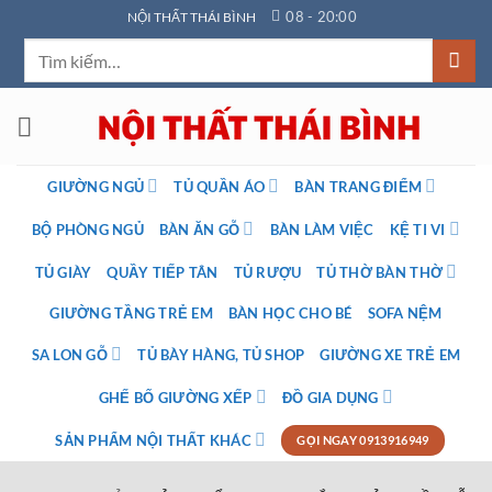
Bỏ
08 - 20:00
NỘI THẤT THÁI BÌNH
qua
Tìm
nội
kiếm:
dung
GIƯỜNG NGỦ
TỦ QUẦN ÁO
BÀN TRANG ĐIỂM
BỘ PHÒNG NGỦ
BÀN ĂN GỖ
BÀN LÀM VIỆC
KỆ TI VI
TỦ GIÀY
QUẦY TIẾP TÂN
TỦ RƯỢU
TỦ THỜ BÀN THỜ
GIƯỜNG TẦNG TRẺ EM
BÀN HỌC CHO BÉ
SOFA NỆM
SA LON GỖ
TỦ BÀY HÀNG, TỦ SHOP
GIƯỜNG XE TRẺ EM
GHẾ BỐ GIƯỜNG XẾP
ĐỒ GIA DỤNG
SẢN PHẨM NỘI THẤT KHÁC
GỌI NGAY 0913916949