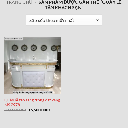
TRANG CHỦ
/
SẢN PHẨM ĐƯỢC GẮN THẺ “QUẦY LỄ
TÂN KHÁCH SẠN”
Quầy lễ tân sang trọng dát vàng
MS 2978
Giá
Giá
20,500,000
₫
16,500,000
₫
gốc
hiện
là:
tại
20,500,000₫.
là:
16,500,000₫.