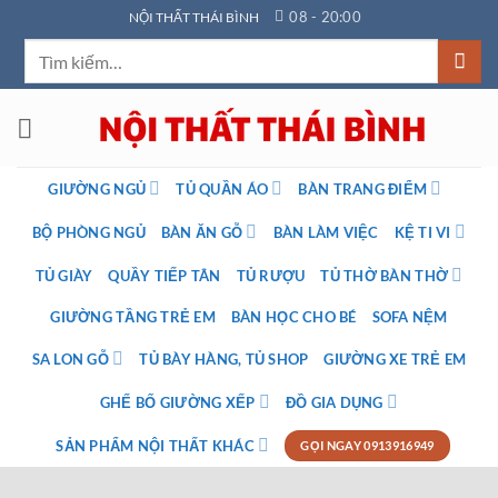
Bỏ
08 - 20:00
NỘI THẤT THÁI BÌNH
qua
Tìm
nội
kiếm:
dung
GIƯỜNG NGỦ
TỦ QUẦN ÁO
BÀN TRANG ĐIỂM
BỘ PHÒNG NGỦ
BÀN ĂN GỖ
BÀN LÀM VIỆC
KỆ TI VI
TỦ GIÀY
QUẦY TIẾP TÂN
TỦ RƯỢU
TỦ THỜ BÀN THỜ
GIƯỜNG TẦNG TRẺ EM
BÀN HỌC CHO BÉ
SOFA NỆM
SA LON GỖ
TỦ BÀY HÀNG, TỦ SHOP
GIƯỜNG XE TRẺ EM
GHẾ BỐ GIƯỜNG XẾP
ĐỒ GIA DỤNG
SẢN PHẨM NỘI THẤT KHÁC
GỌI NGAY 0913916949