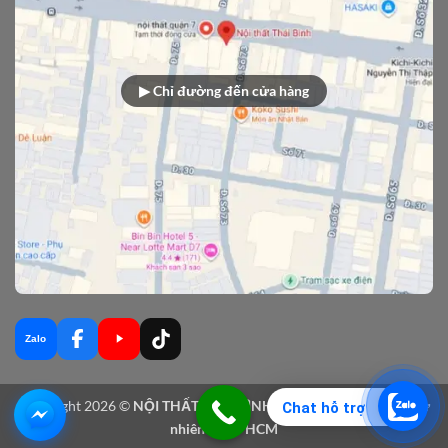
▶ Chỉ đường đến cửa hàng
Zalo
Copyright 2026 ©
NỘI THẤT THÁI BÌNH - Sản xuất nội thất gỗ tự
Chat hỗ trợ
nhiên tại TPHCM