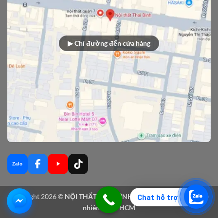
▶ Chỉ đường đến cửa hàng
Zalo
Copyright 2026 ©
NỘI THẤT THÁI BÌNH - Sản xuất nội thất gỗ tự
Chat hỗ trợ
nhiên tại TPHCM