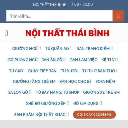
Bỏ
08 - 20:00
NỘI THẤT THÁI BÌNH
qua
Tìm
nội
kiếm:
dung
GIƯỜNG NGỦ
TỦ QUẦN ÁO
BÀN TRANG ĐIỂM
BỘ PHÒNG NGỦ
BÀN ĂN GỖ
BÀN LÀM VIỆC
KỆ TI VI
TỦ GIÀY
QUẦY TIẾP TÂN
TỦ RƯỢU
TỦ THỜ BÀN THỜ
GIƯỜNG TẦNG TRẺ EM
BÀN HỌC CHO BÉ
SOFA NỆM
SA LON GỖ
TỦ BÀY HÀNG, TỦ SHOP
GIƯỜNG XE TRẺ EM
GHẾ BỐ GIƯỜNG XẾP
ĐỒ GIA DỤNG
SẢN PHẨM NỘI THẤT KHÁC
GỌI NGAY 0913916949