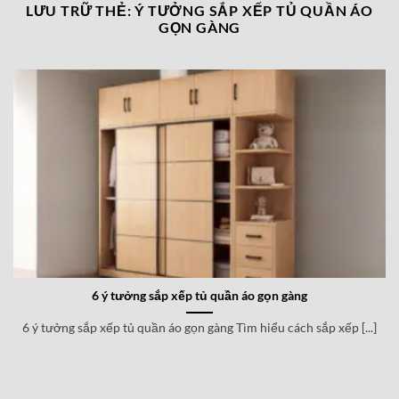
LƯU TRỮ THẺ:
Ý TƯỞNG SẮP XẾP TỦ QUẦN ÁO
GỌN GÀNG
6 ý tưởng sắp xếp tủ quần áo gọn gàng
6 ý tưởng sắp xếp tủ quần áo gọn gàng Tìm hiểu cách sắp xếp [...]