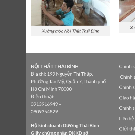
Xư
Xưởng mộc Nội Thất Thái Bình
NỘI THẤT THÁI BÌNH
Chính s
Địa chỉ: 199 Nguyễn Thị Thập,
Chính 
Phường Tân Mỹ, Quận 7, Thành phố
Chính s
Hồ Chí Minh 70000
Điện thoại:
Giao hà
0913916949
–
Chính s
0909354829
Liên hệ
Hộ kinh doanh Dương Thái Bình
Giới th
Giấy chứng nhận ĐKKD số