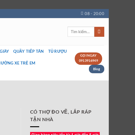
08 - 20:00
Tìm
kiếm:
 GIÀY
QUẦY TIẾP TÂN
TỦ RƯỢU
GỌI NGAY
0913916949
IƯỜNG XE TRẺ EM
Blog
CÓ THỢ ĐO VẼ, LẮP RÁP
TẬN NHÀ