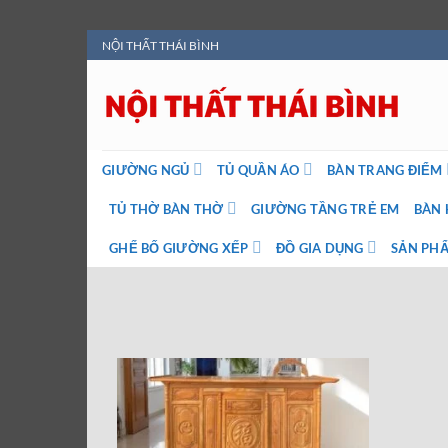
Bỏ
NỘI THẤT THÁI BÌNH
qua
nội
dung
GIƯỜNG NGỦ
TỦ QUẦN ÁO
BÀN TRANG ĐIỂM
TỦ THỜ BÀN THỜ
GIƯỜNG TẦNG TRẺ EM
BÀN 
GHẾ BỐ GIƯỜNG XẾP
ĐỒ GIA DỤNG
SẢN PHẨ