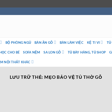
BỘ PHÒNG NGỦ
BÀN ĂN GỖ
BÀN LÀM VIỆC
KỆ TI VI
TỦ
HỌC CHO BÉ
SOFA NỆM
SA LON GỖ
TỦ BÀY HÀNG, TỦ SHOP
G
M NỘI THẤT KHÁC
LƯU TRỮ THẺ:
MẸO BẢO VỆ TỦ THỜ GỖ