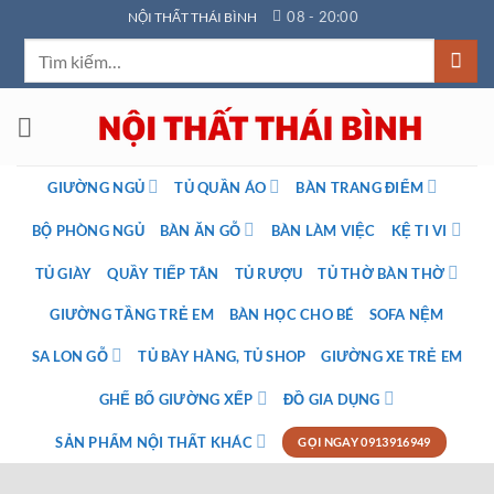
Bỏ
08 - 20:00
NỘI THẤT THÁI BÌNH
qua
Tìm
nội
kiếm:
dung
GIƯỜNG NGỦ
TỦ QUẦN ÁO
BÀN TRANG ĐIỂM
BỘ PHÒNG NGỦ
BÀN ĂN GỖ
BÀN LÀM VIỆC
KỆ TI VI
TỦ GIÀY
QUẦY TIẾP TÂN
TỦ RƯỢU
TỦ THỜ BÀN THỜ
GIƯỜNG TẦNG TRẺ EM
BÀN HỌC CHO BÉ
SOFA NỆM
SA LON GỖ
TỦ BÀY HÀNG, TỦ SHOP
GIƯỜNG XE TRẺ EM
GHẾ BỐ GIƯỜNG XẾP
ĐỒ GIA DỤNG
SẢN PHẨM NỘI THẤT KHÁC
GỌI NGAY 0913916949